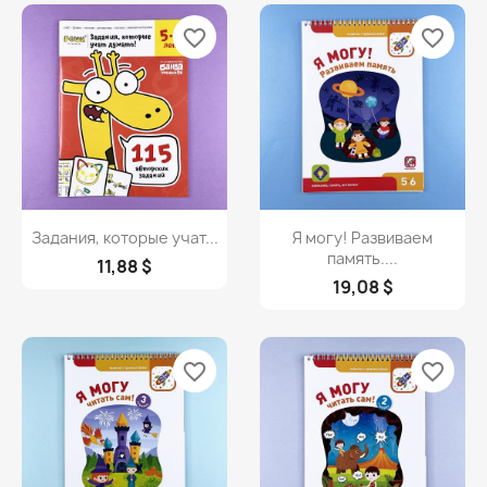
favorite_border
favorite_border
Просмотр
Просмотр


Задания, которые учат...
Я могу! Развиваем
память....
11,88 $
19,08 $
favorite_border
favorite_border