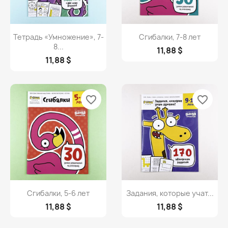
Просмотр
Просмотр


Тетрадь «Умножение», 7-
Сгибалки, 7-8 лет
8...
11,88 $
11,88 $
favorite_border
favorite_border
Просмотр
Просмотр


Сгибалки, 5-6 лет
Задания, которые учат...
11,88 $
11,88 $