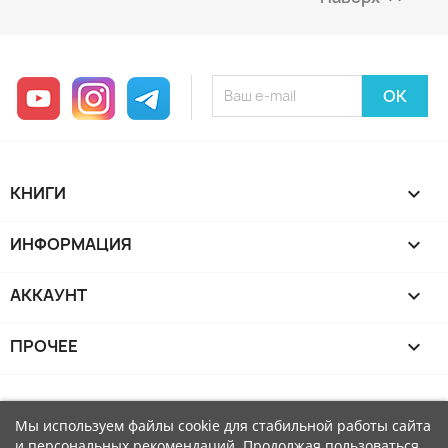
YouTube
Instagram
Telegram
КНИГИ

ИНФОРМАЦИЯ

АККАУНТ

ПРОЧЕЕ

Мы используем файлы cookie для стабильной работы сайта
и персональных рекомендаций. Продолжая пользоваться