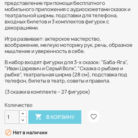
представление при помощи бесплатного
мобильного приложения с аудиосюжетами сказок и
театральной ширмы, подставки для телефона,
входных билетов и 3 комплектов фигурок с
декорациями.
Игра развивает: актерское мастерство,
воображение, мелкую моторику рук, речь, образное
мышление и уверенность в себе.
В набор входят фигурки для 3-х сказок: "Баба-Яга",
"Иван Царевич и Серый Волк", "Сказка о рыбаке и
рыбке", театральная ширма (28 см), подставка под
телефон, билеты в театр, советы и правила.
(3 сказки в комплекте – 27 фигурок)
Количество

favorite_border
В КОРЗИНУ

Нет в наличии