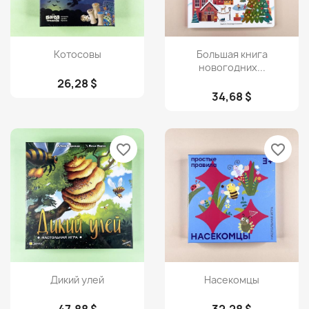
Просмотр
Просмотр


Котосовы
Большая книга
новогодних...
26,28 $
34,68 $
favorite_border
favorite_border
Просмотр
Просмотр


Дикий улей
Насекомцы