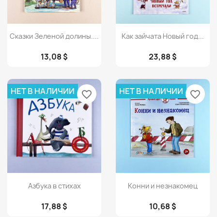
Просмотр
Просмотр


Сказки Зеленой долины....
Как зайчата Новый год...
13,08 $
23,88 $
НЕТ В НАЛИЧИИ
НЕТ В НАЛИЧИИ
favorite_border
favorite_border
Просмотр
Просмотр


Азбука в стихах
Конни и незнакомец
17,88 $
10,68 $