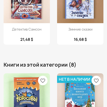
Просмотр
Просмотр


Детектив Самсон
Зимние сказки
21,48 $
16,68 $
Книги из этой категории (8)
НЕТ В НАЛИЧИИ
favorite_border
favorite_border