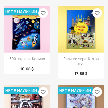
НЕТ В НАЛИЧИИ
favorite_border
favorite_border
Просмотр
Просмотр


600 наклеек. Космос
Религии мира. Кто во
что...
10,68 $
17,88 $
НЕТ В НАЛИЧИИ
НЕТ В НАЛИЧИИ
favorite_border
favorite_border