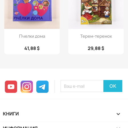
Просмотр
Просмотр


Пчелки дома
Терем-теремок
41,88 $
29,88 $
YouTube
Instagram
Telegram
КНИГИ
