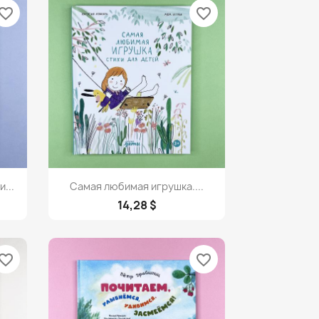
vorite_border
favorite_border
Просмотр

...
Самая любимая игрушка....
14,28 $
vorite_border
favorite_border