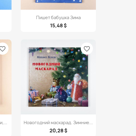
Просмотр

Пишет бабушка Зима
15,48 $
vorite_border
favorite_border
Просмотр

,...
Новогодний маскарад. Зимние...
20,28 $