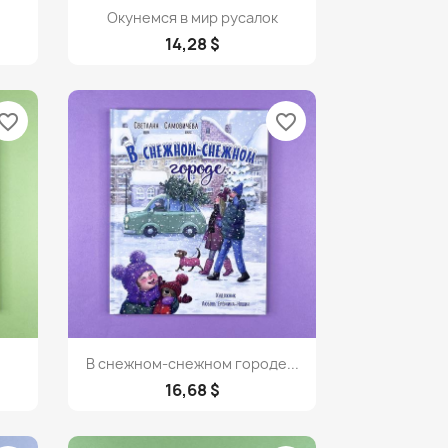
Просмотр

Окунемся в мир русалок
14,28 $
vorite_border
favorite_border
Просмотр

В снежном-снежном городе...
16,68 $