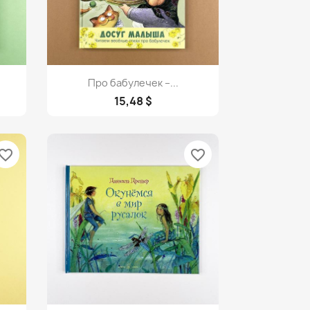
Просмотр

Про бабулечек –...
15,48 $
vorite_border
favorite_border