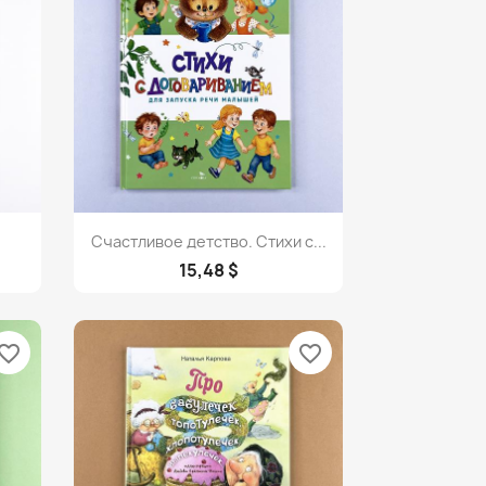
Просмотр

!
Счастливое детство. Стихи с...
15,48 $
vorite_border
favorite_border