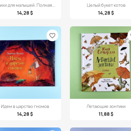
Просмотр
Просмотр


ихи для малышей. Полная...
Целый букет котов
14,28 $
14,28 $
favorite_border
fa
Просмотр
Просмотр


Идем в царство гномов
Летающие зонтики
14,28 $
11,88 $