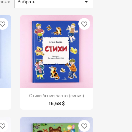

овка:
Выбрать
vorite_border
favorite_border
Просмотр

Стихи Агнии Барто (синяя)
16,68 $
vorite_border
favorite_border