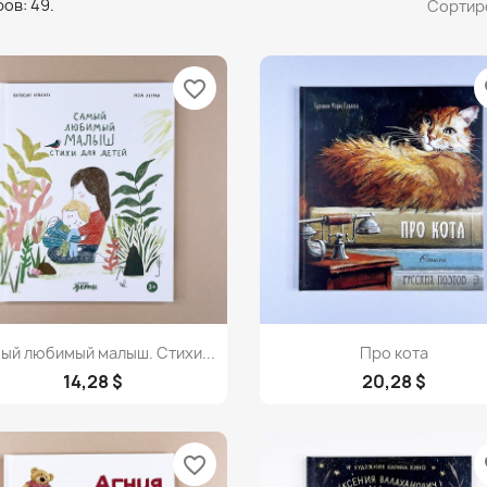
ов: 49.
Сортир
favorite_border
fa
Просмотр
Просмотр


ый любимый малыш. Стихи...
Про кота
14,28 $
20,28 $
favorite_border
fa