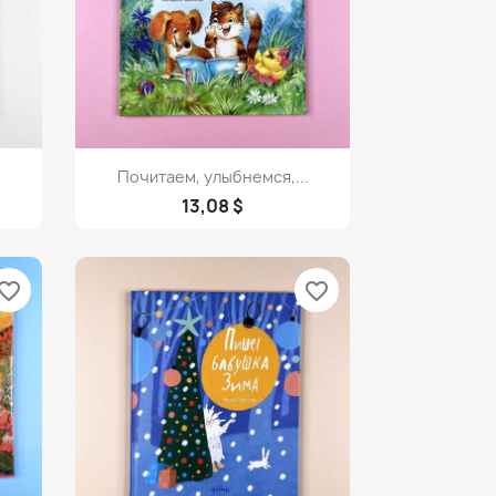
Просмотр

Почитаем, улыбнемся,...
13,08 $
vorite_border
favorite_border