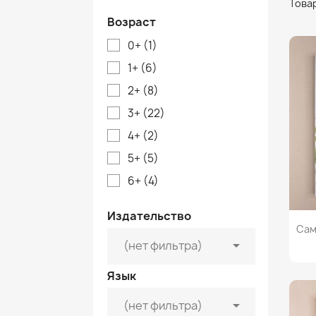
Товар
Возраст
0+
(1)
1+
(6)
2+
(8)
3+
(22)
4+
(2)
5+
(5)
6+
(4)
Издательство
Сам

(нет фильтра)
Язык

(нет фильтра)