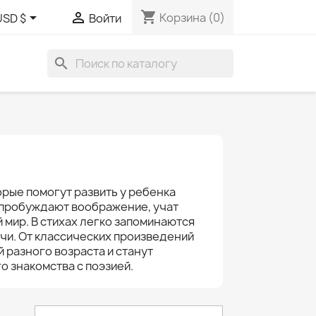
shopping_cart


Корзина
(0)
USD $
Войти
search
орые помогут развить у ребенка
я пробуждают воображение, учат
мир. В стихах легко запоминаются
ечи. От классических произведений
 разного возраста и станут
 знакомства с поэзией.