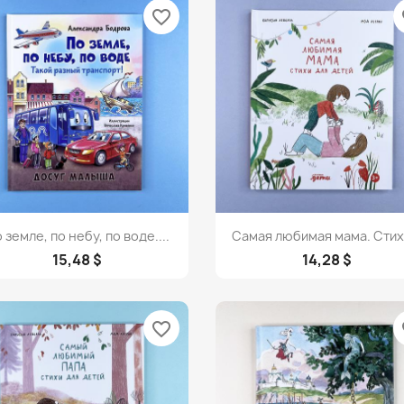
favorite_border
fa
Просмотр
Просмотр


 земле, по небу, по воде....
Самая любимая мама. Стихи
15,48 $
14,28 $
favorite_border
fa