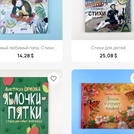
Просмотр
Просмотр


мый любимый папа. Стихи...
Стихи для детей
14,28 $
25,08 $
favorite_border
fa