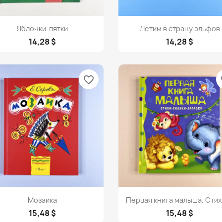
Просмотр
Просмотр


Яблочки-пятки
Летим в страну эльфов
14,28 $
14,28 $
favorite_border
fa
Просмотр
Просмотр


Мозаика
Первая книга малыша. Стихи
15,48 $
15,48 $