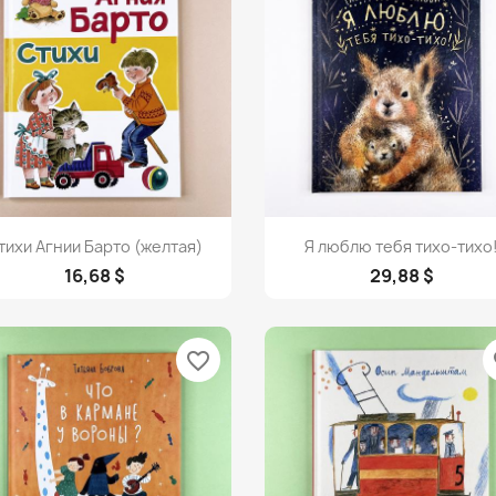
Просмотр
Просмотр


тихи Агнии Барто (желтая)
Я люблю тебя тихо-тихо
16,68 $
29,88 $
favorite_border
fa