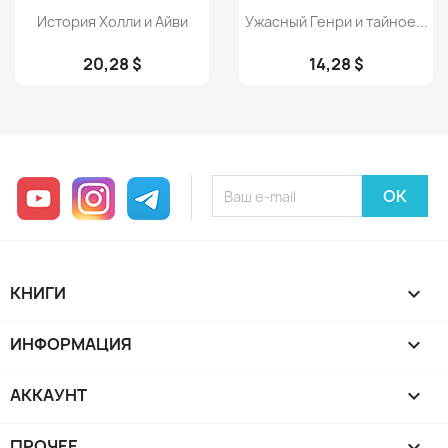
Просмотр
Просмотр


История Холли и Айви
Ужасный Генри и тайное...
20,28 $
14,28 $
YouTube
Instagram
Telegram
КНИГИ

ИНФОРМАЦИЯ

АККАУНТ

ПРОЧЕЕ
