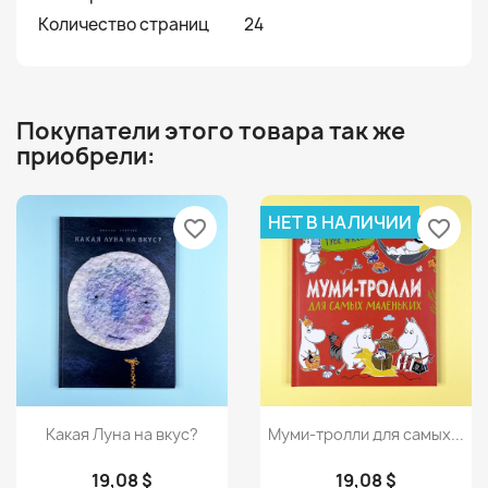
Количество страниц
24
Покупатели этого товара так же
приобрели:
НЕТ В НАЛИЧИИ
favorite_border
favorite_border
Просмотр
Просмотр


Какая Луна на вкус?
Муми-тролли для самых...
19,08 $
19,08 $