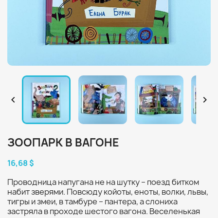


ЗООПАРК В ВАГОНЕ
16,68 $
Проводница напугана не на шутку – поезд битком
набит зверями. Повсюду койоты, еноты, волки, львы,
тигры и змеи, в тамбуре – пантера, а слониха
застряла в проходе шестого вагона. Веселенькая