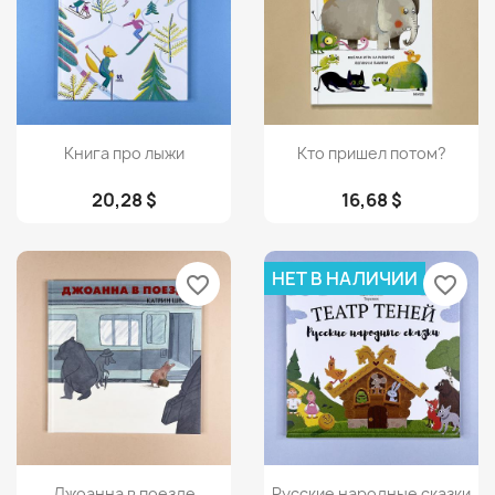
Просмотр
Просмотр


Книга про лыжи
Кто пришел потом?
20,28 $
16,68 $
НЕТ В НАЛИЧИИ
favorite_border
favorite_border
Просмотр
Просмотр


Джоанна в поезде
Русские народные сказки