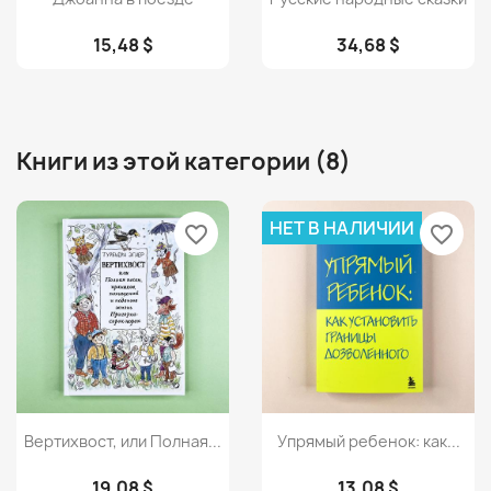
15,48 $
34,68 $
Книги из этой категории (8)
НЕТ В НАЛИЧИИ
favorite_border
favorite_border
Просмотр
Просмотр


Вертихвост, или Полная...
Упрямый ребенок: как...
19,08 $
13,08 $