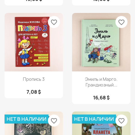
favorite_border
favorite_border
Просмотр
Просмотр


Пропись 3
Эмиль и Марго.
Грандиозный...
7,08 $
16,68 $
НЕТ В НАЛИЧИИ
НЕТ В НАЛИЧИИ
favorite_border
favorite_border