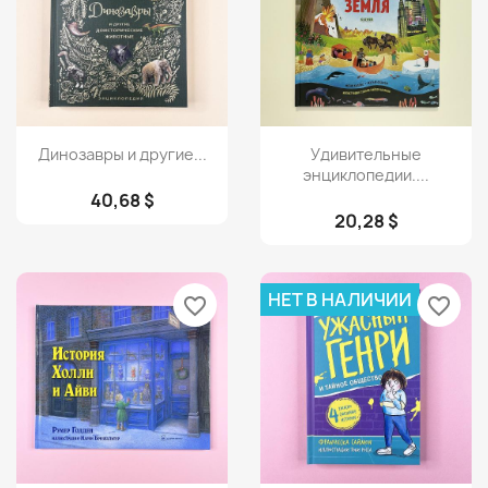
Просмотр
Просмотр


Динозавры и другие...
Удивительные
энциклопедии....
40,68 $
20,28 $
НЕТ В НАЛИЧИИ
favorite_border
favorite_border