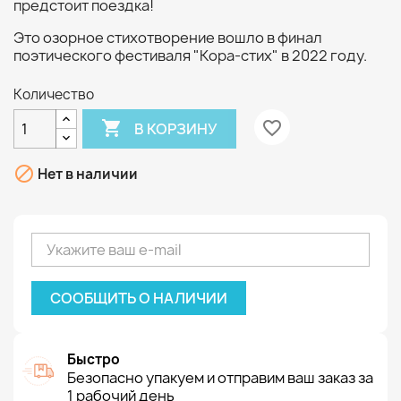
предстоит поездка!
Это озорное стихотворение вошло в финал
поэтического фестиваля "Кора-стих" в 2022 году.
Количество

favorite_border
В КОРЗИНУ

Нет в наличии
СООБЩИТЬ О НАЛИЧИИ
Быстро
Безопасно упакуем и отправим ваш заказ за
1 рабочий день