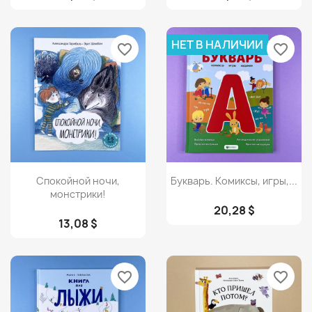
НЕТ В НАЛИЧИИ
favorite_border
favorite_border
Просмотр
Просмотр


Спокойной ночи,
Букварь. Комиксы, игры,...
монстрики!
20,28 $
13,08 $
favorite_border
favorite_border