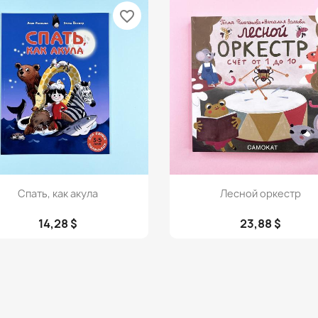
favorite_border
Просмотр
Просмотр


Спать, как акула
Лесной оркестр
14,28 $
23,88 $