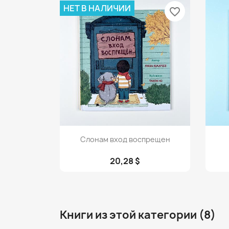
НЕТ В НАЛИЧИИ
favorite_border
Просмотр

Слонам вход воспрещен
20,28 $
Книги из этой категории (8)