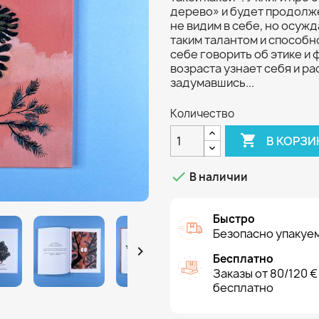
дерево» и будет продолже
не видим в себе, но осужд
таким талантом и способн
себе говорить об этике и 
возраста узнает себя и р
задумавшись...
Количество

В КОРЗИ

В наличии
Быстро
Безопасно упакуем

Бесплатно
Заказы от 80/120 €
бесплатно