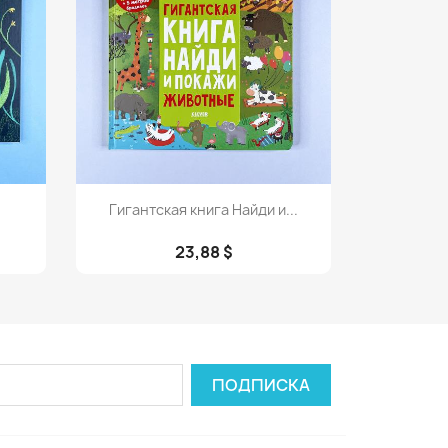
Просмотр

Гигантская книга Найди и...
23,88 $