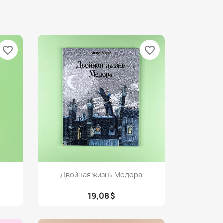
favorite_border
favorite_border
Просмотр

Двойная жизнь Медора
19,08 $