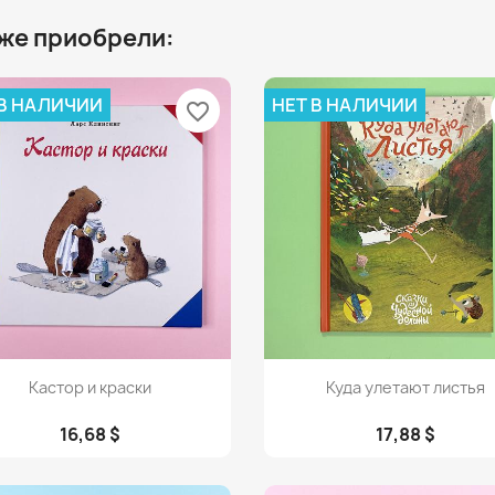
 же приобрели:
 В НАЛИЧИИ
НЕТ В НАЛИЧИИ
favorite_border
Просмотр
Просмотр


Кастор и краски
Куда улетают листья
16,68 $
17,88 $