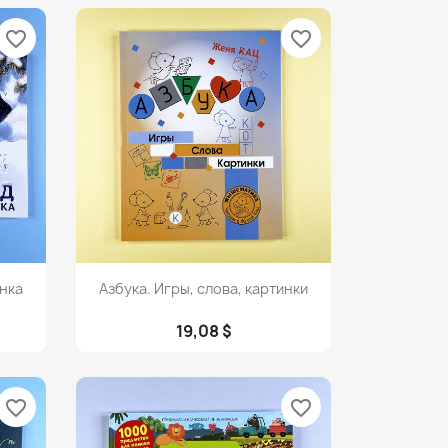
favorite_border
favorite_border
Просмотр

нка
Азбука. Игры, слова, картинки
19,08 $
favorite_border
favorite_border