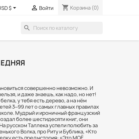
shopping_cart


Корзина
(0)
USD $
Войти
search
ЛЕДНЯЯ
тановиться совершенно невозможно. И
ельзя, и даже знаешь, как надо, но нет!
белка, у тебя есть дерево, а на нём
детей 3‒99 лет о самых главных правилах
 школе. Мудрый и ироничный французский
оздал более шестидесяти книг, они
 На русском Таллека успели полюбить за
нького Волка, про Риту и Бублика, «Кто
 белку есть предыстория: «Это МОЁ