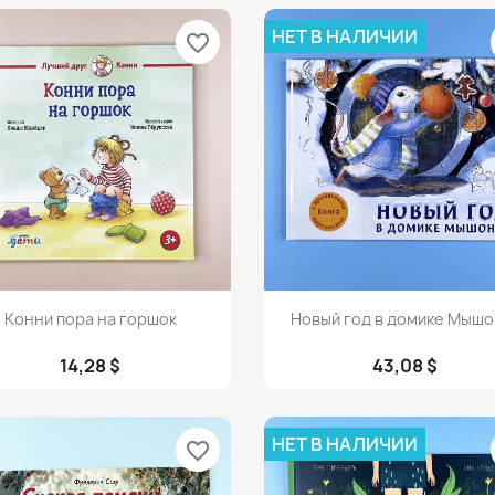
НЕТ В НАЛИЧИИ
favorite_border
Просмотр
Просмотр


Конни пора на горшок
Новый год в домике Мышо
14,28 $
43,08 $
НЕТ В НАЛИЧИИ
favorite_border