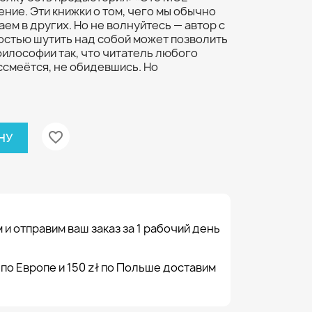
ние. Эти книжки о том, чего мы обычно
аем в других. Но не волнуйтесь — автор с
остью шутить над собой может позволить
философии так, что читатель любого
ассмеётся, не обидевшись. Но
favorite_border
НУ
 и отправим ваш заказ за 1 рабочий день
 по Европе и 150 zł по Польше доставим