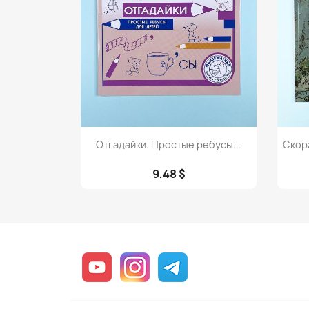
Просмотр

Отгадайки. Простые ребусы...
Скор
9,48 $
YouTube
Instagram
Telegram