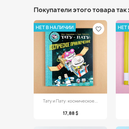
Покупатели этого товара так
НЕТ В НАЛИЧИИ
НЕТ
favorite_border
Просмотр

Тату и Пату: космическое...
17,88 $