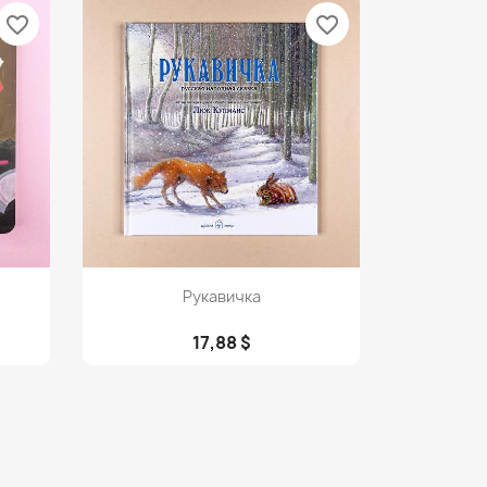
favorite_border
favorite_border
Просмотр

Рукавичка
17,88 $