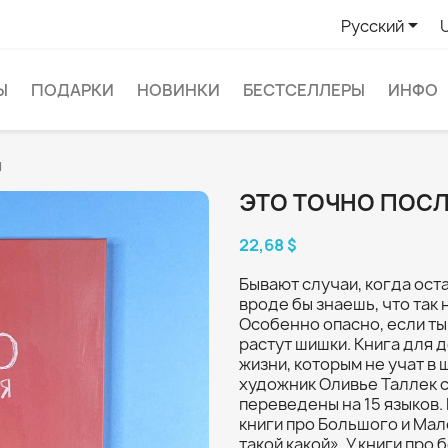

Русский
Ы
ПОДАРКИ
НОВИНКИ
БЕСТСЕЛЛЕРЫ
ИНФО
я
ЭТО ТОЧНО ПОС
22,68 $
Бывают случаи, когда ос
вроде бы знаешь, что так н
Особенно опасно, если ты 
растут шишки. Книга для 
жизни, которым не учат в
художник Оливье Таллек с
переведены на 15 языков.
книги про Большого и Мале
такой какой». У книги про