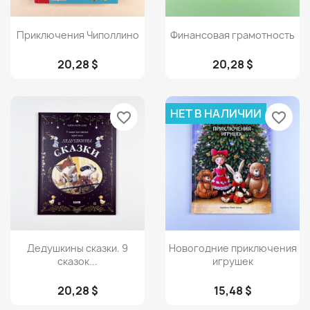
Просмотр
Просмотр


Приключения Чиполлино
Финансовая грамотность
20,28 $
20,28 $
НЕТ В НАЛИЧИИ
favorite_border
favorite_border
Просмотр
Просмотр


Дедушкины сказки. 9
Новогодние приключения
сказок...
игрушек
20,28 $
15,48 $