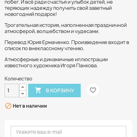
побег. И всё ради счастья и улыбок детей, не
теряющих надежду получить свой заветный
новогодний подарок!
Трогательная история, наполненная праздничной
атмосферой, волшебством и чудесами.
Перевод Юрия Ермаченко. Произведение входит в
список по внеклассному чтению.
Атмосферные и динамичные иллюстрации
известного художника Игоря Панкова.
Количество

favorite_border
В КОРЗИНУ

Нет в наличии