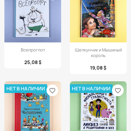
Просмотр
Просмотр


Всепроглот
Щелкунчик и Мышиный
король
25,08 $
19,08 $
НЕТ В НАЛИЧИИ
НЕТ В НАЛИЧИИ
favorite_border
favorite_border