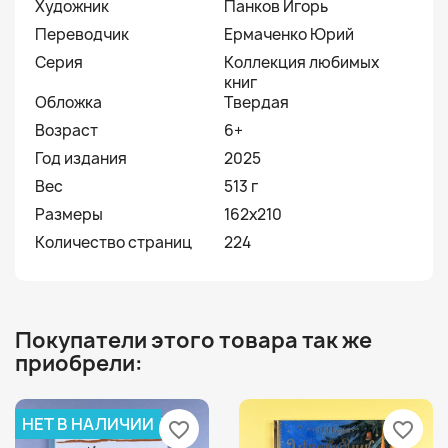
Художник
Панков Игорь
Переводчик
Ермаченко Юрий
Серия
Коллекция любимых
книг
Обложка
Твердая
Возраст
6+
Год издания
2025
Вес
513 г
Размеры
162x210
Количество страниц
224
Покупатели этого товара так же
приобрели:
НЕТ В НАЛИЧИИ
favorite_border
favorite_border