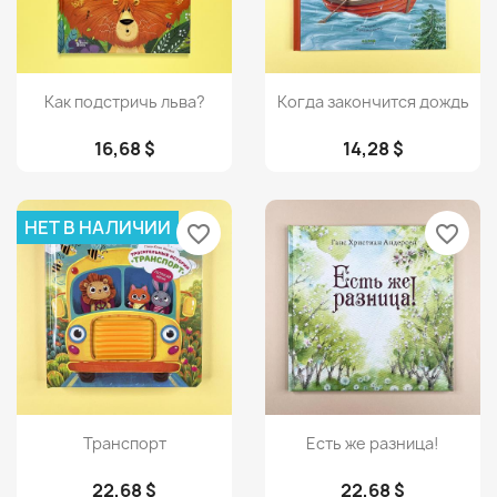
Просмотр
Просмотр


Как подстричь льва?
Когда закончится дождь
16,68 $
14,28 $
НЕТ В НАЛИЧИИ
favorite_border
favorite_border
Просмотр
Просмотр


Транспорт
Есть же разница!
22,68 $
22,68 $