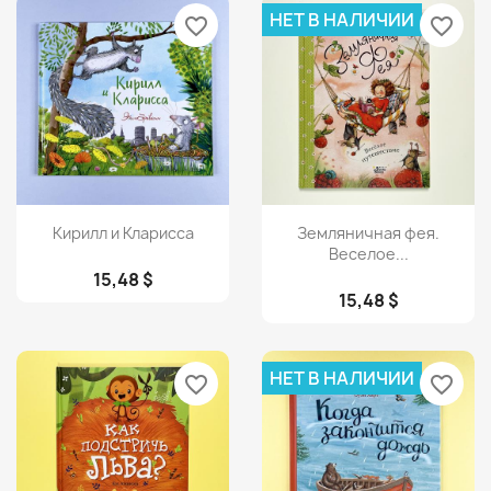
НЕТ В НАЛИЧИИ
favorite_border
favorite_border
Просмотр
Просмотр


Кирилл и Кларисса
Земляничная фея.
Веселое...
15,48 $
15,48 $
НЕТ В НАЛИЧИИ
favorite_border
favorite_border