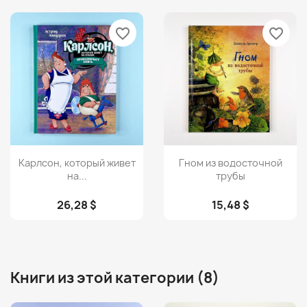
favorite_border
favorite_border
Просмотр
Просмотр


Карлсон, который живет
Гном из водосточной
на...
трубы
26,28 $
15,48 $
Книги из этой категории (8)