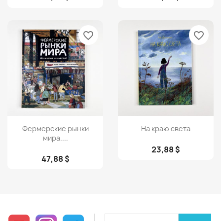
favorite_border
favorite_border
Просмотр
Просмотр


Фермерские рынки
На краю света
мира....
23,88 $
47,88 $
YouTube
Instagram
Telegram