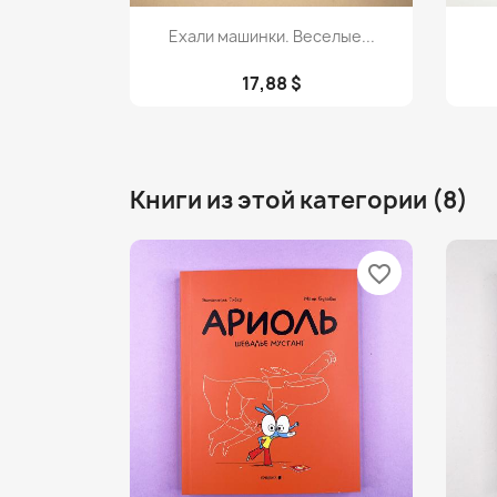
Просмотр

Ехали машинки. Веселые...
17,88 $
Книги из этой категории (8)
favorite_border