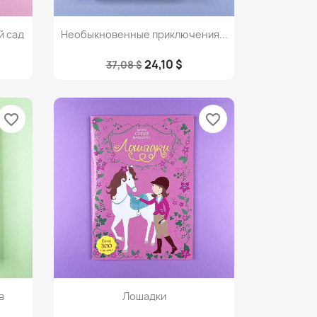
Просмотр

й сад
Необыкновенные приключения...
24,10 $
37,08 $
favorite_border
favorite_border
Просмотр

в
Лошадки