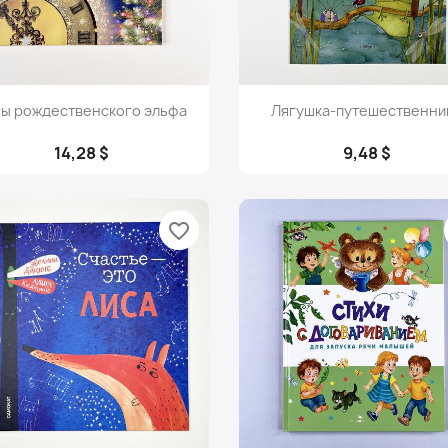
Просмотр
Просмотр


сы рождественского эльфа
Лягушка-путешественни
14,28 $
9,48 $
favorite_border