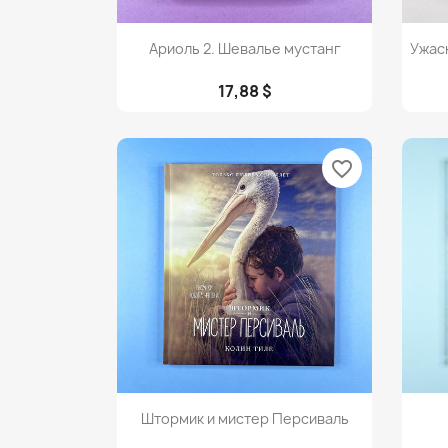
Просмотр

Ариоль 2. Шевалье мустанг
Ужас
17,88 $
favorite_border
Просмотр

Штормик и мистер Персиваль