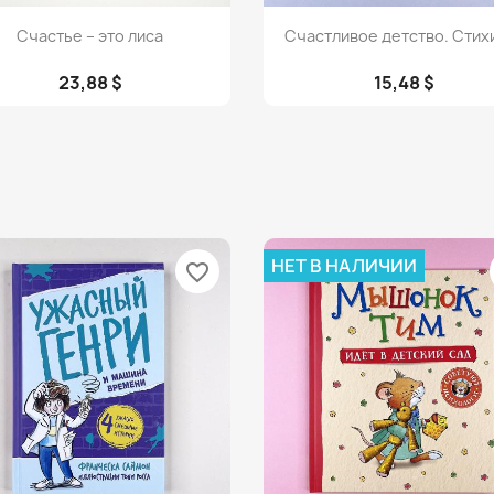
Просмотр
Просмотр


Счастье – это лиса
Счастливое детство. Стихи 
23,88 $
15,48 $
НЕТ В НАЛИЧИИ
favorite_border