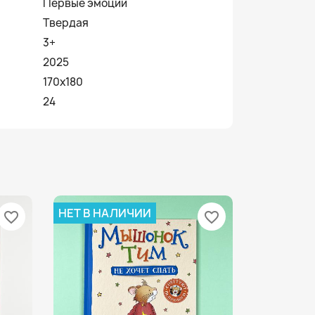
Первые эмоции
Твердая
3+
2025
170x180
24
НЕТ В НАЛИЧИИ
favorite_border
favorite_border