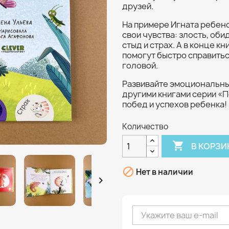
друзей.
На примере Игната ребено
свои чувства: злость, обид
стыд и страх. А в конце к
помогут быстро справитьс
головой.
Развивайте эмоциональный
другими книгами серии «
побед и успехов ребенка!
Количество

В КОРЗИ

Нет в наличии
