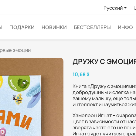

Русский
Ы
ПОДАРКИ
НОВИНКИ
БЕСТСЕЛЛЕРЫ
ИНФО
ервые эмоции
ДРУЖУ С ЭМОЦИ
10,68 $
Книга «Дружу с эмоциями
добродушным и слегка наи
вашему малышу, еще толь
интеллект и научиться жит
Хамелеон Игнат – очаров
цвет в зависимости от нас
зверята часто его не пон
Игнат будет учиться спра