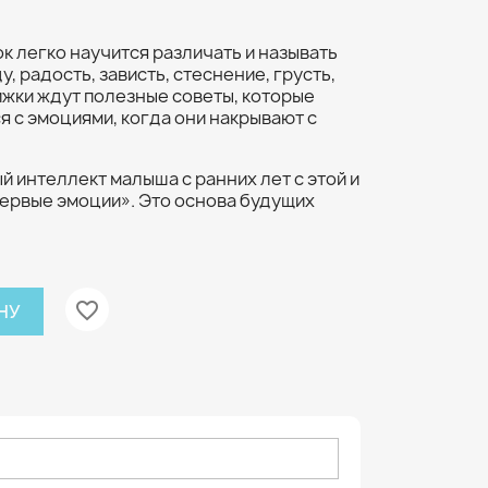
к легко научится различать и называть
у, радость, зависть, стеснение, грусть,
нижки ждут полезные советы, которые
я с эмоциями, когда они накрывают с
 интеллект малыша с ранних лет с этой и
Первые эмоции». Это основа будущих
favorite_border
НУ