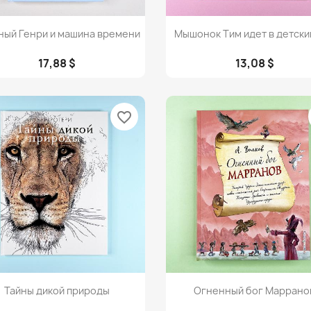
Просмотр
Просмотр


ный Генри и машина времени
Мышонок Тим идет в детски
17,88 $
13,08 $
favorite_border
Просмотр
Просмотр


Тайны дикой природы
Огненный бог Маррано