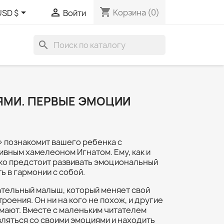
shopping_cart


Корзина
(0)
USD $
Войти
search
ЯМИ. ПЕРВЫЕ ЭМОЦИИ
» познакомит вашего ребенка с
вным хамелеоном Игнатом. Ему, как и
ко предстоит развивать эмоциональный
ь в гармонии с собой.
ательный малыш, который меняет свой
троения. Он ни на кого не похож, и другие
имают. Вместе с маленьким читателем
вляться со своими эмоциями и находить