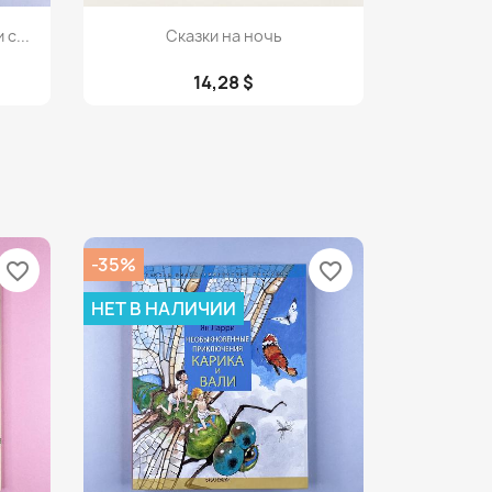
Просмотр

с...
Сказки на ночь
14,28 $
-35%
favorite_border
favorite_border
НЕТ В НАЛИЧИИ