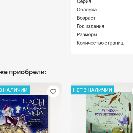
Серия
Обложка
Возраст
Год издания
Размеры
Количество страниц
 же приобрели:
 В НАЛИЧИИ
НЕТ В НАЛИЧИИ
favorite_border