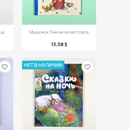
Просмотр

ца
Мышонок Тим не хочет спать
13,08 $
НЕТ В НАЛИЧИИ
favorite_border
favorite_border