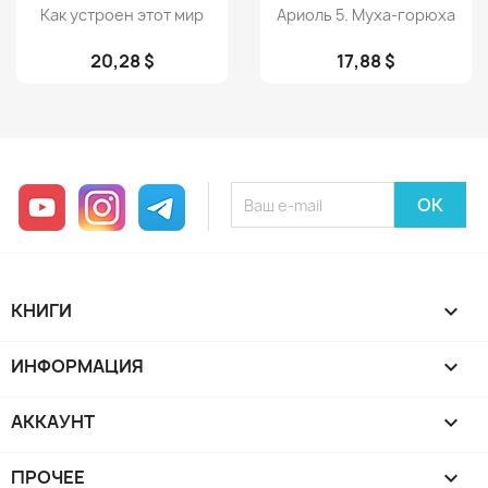
Просмотр
Просмотр


Как устроен этот мир
Ариоль 5. Муха-горюха
20,28 $
17,88 $
YouTube
Instagram
Telegram
КНИГИ

ИНФОРМАЦИЯ

АККАУНТ

ПРОЧЕЕ
