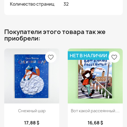
Количество страниц
32
Покупатели этого товара так же
приобрели:
НЕТ В НАЛИЧИИ
favorite_border
favorite_border
Просмотр
Просмотр


Снежный шар
Вот какой рассеянный....
17,88 $
16,68 $