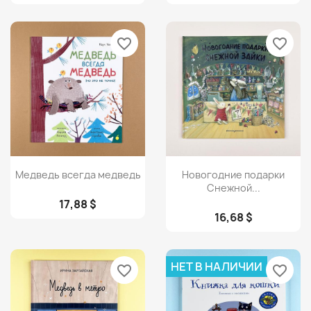
favorite_border
favorite_border
Просмотр
Просмотр


Медведь всегда медведь
Новогодние подарки
Снежной...
17,88 $
16,68 $
НЕТ В НАЛИЧИИ
favorite_border
favorite_border