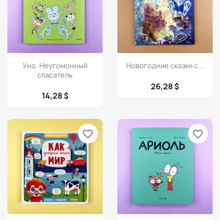
Просмотр
Просмотр


Уно. Неугомонный
Новогодние сказки с...
спасатель
26,28 $
14,28 $
favorite_border
favorite_border