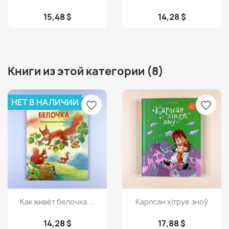
15,48 $
14,28 $
Книги из этой категории (8)
НЕТ В НАЛИЧИИ
favorite_border
favorite_border
Просмотр
Просмотр


Как живёт белочка....
Карлсан хiтруе зноў
14,28 $
17,88 $