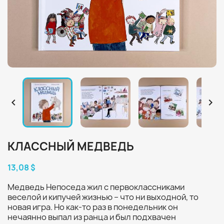


КЛАССНЫЙ МЕДВЕДЬ
13,08 $
Медведь Непоседа жил с первоклассниками
веселой и кипучей жизнью – что ни выходной, то
новая игра. Но как-то раз в понедельник он
нечаянно выпал из ранца и был подхвачен