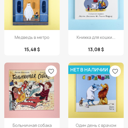
Просмотр
Просмотр


Медведь в метро
Книжка для кошки...
15,48 $
13,08 $
НЕТ В НАЛИЧИИ
favorite_border
favorite_border
Просмотр
Просмотр


Больничная собака
Один день с врачом