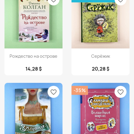
Просмотр
Просмотр


Рождество на острове
Серёжик
14,28 $
20,28 $
-35%
favorite_border
favorite_border