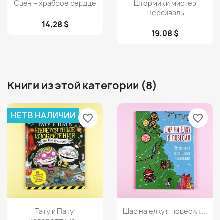
Просмотр
Просмотр


Свен – храброе сердце
Штормик и мистер
Персиваль
14,28 $
19,08 $
Книги из этой категории (8)
НЕТ В НАЛИЧИИ
favorite_border
favorite_border
Просмотр
Просмотр


Тату и Пату:
Шар на елку я повесил....