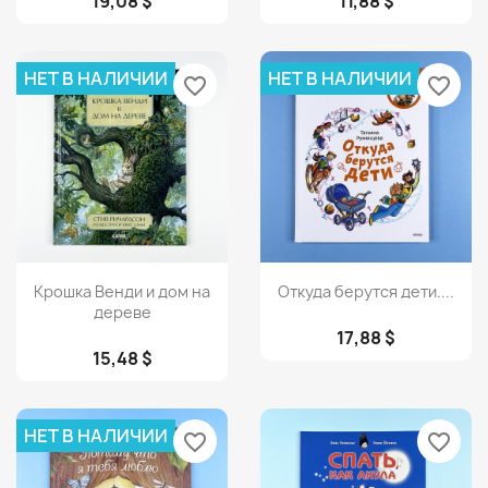
19,08 $
11,88 $
НЕТ В НАЛИЧИИ
НЕТ В НАЛИЧИИ
favorite_border
favorite_border
Просмотр
Просмотр


Крошка Венди и дом на
Откуда берутся дети....
дереве
17,88 $
15,48 $
НЕТ В НАЛИЧИИ
favorite_border
favorite_border