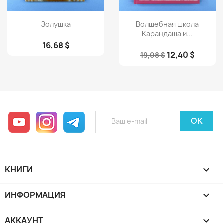
Просмотр
Просмотр


Золушка
Волшебная школа
Карандаша и...
16,68 $
12,40 $
19,08 $
YouTube
Instagram
Telegram
КНИГИ

ИНФОРМАЦИЯ

АККАУНТ
