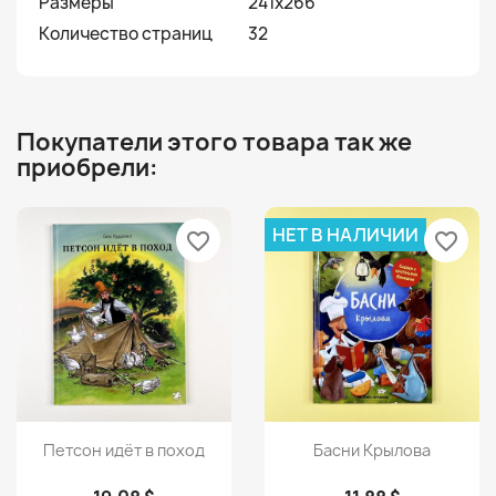
Размеры
241x266
Количество страниц
32
Покупатели этого товара так же
приобрели:
НЕТ В НАЛИЧИИ
favorite_border
favorite_border
Просмотр
Просмотр


Петсон идёт в поход
Басни Крылова