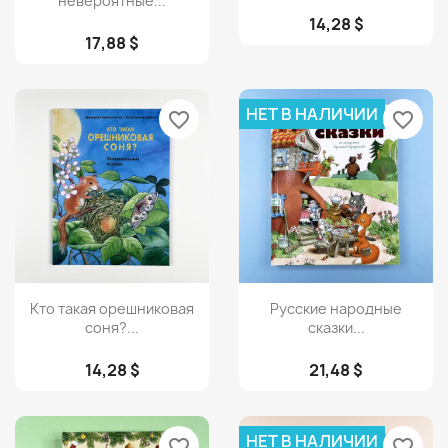
невероятные...
14,28 $
17,88 $
НЕТ В НАЛИЧИИ
favorite_border
favorite_border
Просмотр
Просмотр


Кто такая орешниковая
Русские народные
соня?...
сказки...
14,28 $
21,48 $
НЕТ В НАЛИЧИИ
favorite_border
favorite_border