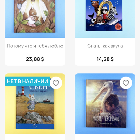
Просмотр
Просмотр


Потому что я тебя люблю
Спать, как акула
23,88 $
14,28 $
НЕТ В НАЛИЧИИ
favorite_border
favorite_border