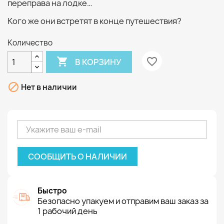
переправа на лодке…
Кого же они встретят в конце путешествия?
Количество

favorite_border
В КОРЗИНУ

Нет в наличии
СООБЩИТЬ О НАЛИЧИИ
Быстро
Безопасно упакуем и отправим ваш заказ за
1 рабочий день