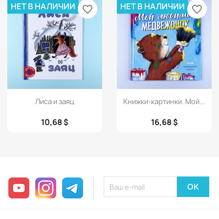
НЕТ В НАЛИЧИИ
НЕТ В НАЛИЧИИ
favorite_border
favorite_border
Просмотр
Просмотр


Лиса и заяц
Книжки-картинки. Мой...
10,68 $
16,68 $
YouTube
Instagram
Telegram