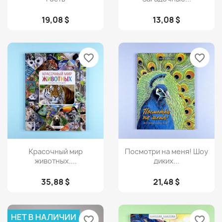
19,08 $
13,08 $
favorite_border
favorite_border
Просмотр
Просмотр


Красочный мир
Посмотри на меня! Шоу
животных....
диких...
35,88 $
21,48 $
НЕТ В НАЛИЧИИ
favorite_border
favorite_border