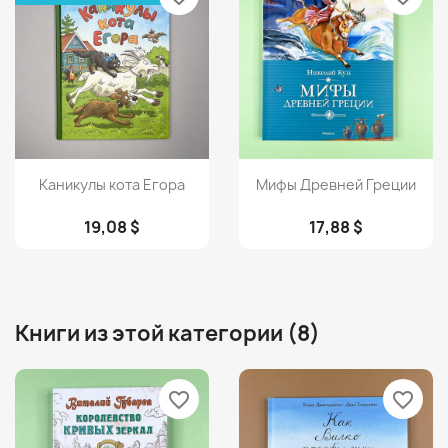
Просмотр
Просмотр


Каникулы кота Егора
Мифы Древней Греции
19,08 $
17,88 $
Книги из этой категории (8)
favorite_border
favorite_border