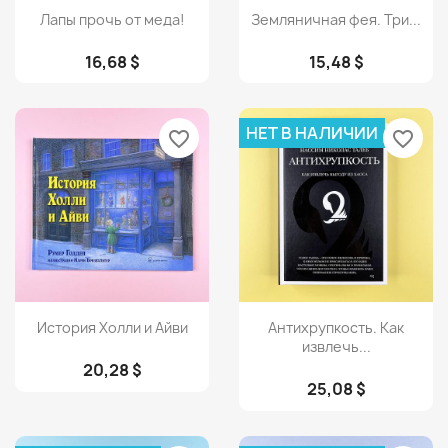
Просмотр
Просмотр


Лапы прочь от меда!
Земляничная фея. Три...
16,68 $
15,48 $
НЕТ В НАЛИЧИИ
favorite_border
favorite_border
Просмотр
Просмотр


История Холли и Айви
Антихрупкость. Как
извлечь...
20,28 $
25,08 $