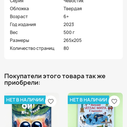
Серия
Чевостик
Обложка
Твердая
Возраст
6+
Год издания
2023
Вес
500 г
Размеры
265x205
Количество страниц
80
Покупатели этого товара так же
приобрели:
НЕТ В НАЛИЧИИ
НЕТ В НАЛИЧИИ
favorite_border
favorite_border