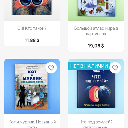
Просмотр
Просмотр


Ой! Кто такой?
Большой атлас мира в
картинках
11,88 $
19,08 $
НЕТ В НАЛИЧИИ
favorite_border
favorite_border
Просмотр
Просмотр


Кот и мурлик. Незваный
Что под землей?
гость
Загадочные...