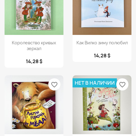
Просмотр
Просмотр


Королевство кривых
Как Вилко зиму полюбил
зеркал
14,28 $
14,28 $
НЕТ В НАЛИЧИИ
favorite_border
favorite_border