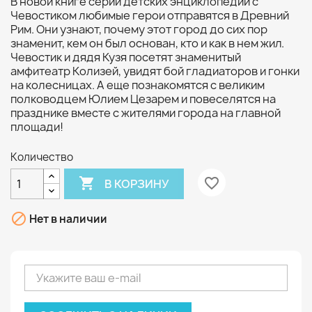
В новой книге серии детских энциклопедий с
Чевостиком любимые герои отправятся в Древний
Рим. Они узнают, почему этот город до сих пор
знаменит, кем он был основан, кто и как в нем жил.
Чевостик и дядя Кузя посетят знаменитый
амфитеатр Колизей, увидят бой гладиаторов и гонки
на колесницах. А еще познакомятся с великим
полководцем Юлием Цезарем и повеселятся на
празднике вместе с жителями города на главной
площади!
Количество

favorite_border
В КОРЗИНУ

Нет в наличии