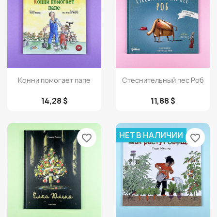
Просмотр
Просмотр


Конни помогает папе
Стеснительный пес Роб
14,28 $
11,88 $
НЕТ В НАЛИЧИИ
favorite_border
favorite_border