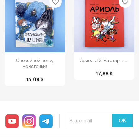
favorite_border
favorite_border
Просмотр
Просмотр


Спокойной ночи,
Ариоль 12. На старт…...
монстрики!
17,88 $
13,08 $
YouTube
Instagram
Telegram