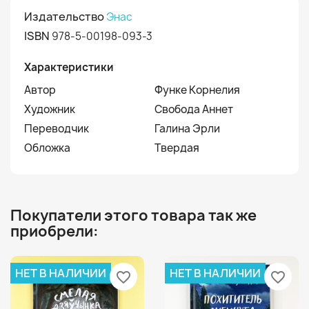
Издательство
Энас
ISBN
978-5-00198-093-3
Характеристики
Автор
Функе Корнелия
Художник
Свобода Аннет
Переводчик
Галина Эрли
Обложка
Твердая
Покупатели этого товара так же
приобрели:
НЕТ В НАЛИЧИИ
НЕТ В НАЛИЧИИ
favorite_border
favorite_border