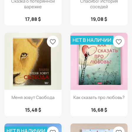
Сказка о потерянной
Спасибо! История
варежке
соседей
17,88 $
19,08 $
НЕТ В НАЛИЧИИ
favorite_border
favorite_border
Просмотр
Просмотр


Меня зовут Свобода
Как сказать про любовь?
15,48 $
16,68 $
НЕТ В НАЛИЧИИ