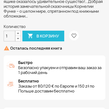
ящике оказалось удивительное существо!.. Добрая
история замечательной сказочницы Корнелии
Функе – о целом мире, спрятанном под книжными
обложками…
Количество

favorite_border
В КОРЗИНУ

Осталась последняя книга
Быстро
Безопасно упакуем и отправим ваш заказ за
1 рабочий день
Бесплатно
Заказы от 80/120 € по Европе и 150 zł по
Польше доставим бесплатно