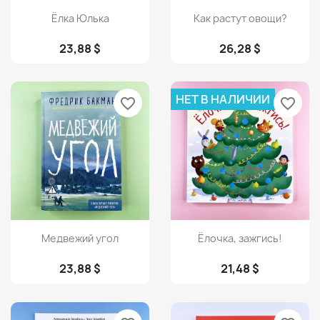
Просмотр
Просмотр


Ёлка Юлька
Как растут овощи?
23,88 $
26,28 $
НЕТ В НАЛИЧИИ
favorite_border
favorite_border
Просмотр
Просмотр


Медвежий угол
Ёлочка, зажгись!
23,88 $
21,48 $