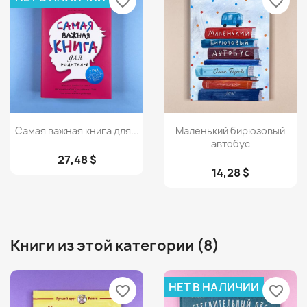
favorite_border
favorite_border
Просмотр
Просмотр


Самая важная книга для...
Маленький бирюзовый
автобус
27,48 $
14,28 $
Книги из этой категории (8)
НЕТ В НАЛИЧИИ
favorite_border
favorite_border