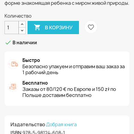
форме знакомящая ребенка с миром живой природы.
Количество

favorite_border
В КОРЗИНУ

В наличии
Быстро
Безопасно упакуем и отправим ваш заказ за
1 рабочий день
Бесплатно
Заказы от 80/120 € по Европе и 150 zł по
Польше доставим бесплатно
Издательство
Добрая книга
ISBN
978-5-98124-608-1