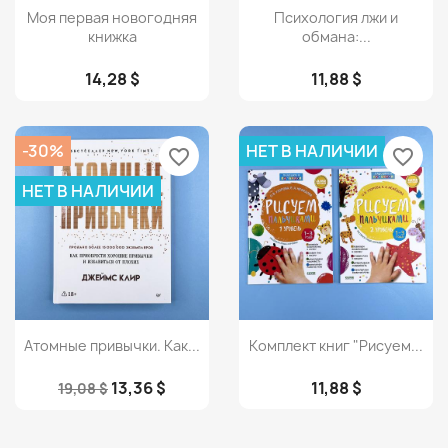
Просмотр
Просмотр


Моя первая новогодняя
Психология лжи и
книжка
обмана:...
14,28 $
11,88 $
-30%
НЕТ В НАЛИЧИИ
favorite_border
favorite_border
НЕТ В НАЛИЧИИ
Просмотр
Просмотр


Атомные привычки. Как...
Комплект книг "Рисуем...
13,36 $
11,88 $
19,08 $