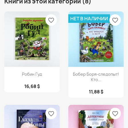
Книги из этой категории (8)
НЕТ В НАЛИЧИИ
favorite_border
favorite_border
Просмотр
Просмотр


Робин Гуд
Бобер Боря-следопыт!
Кто...
16,68 $
11,88 $
favorite_border
favorite_border