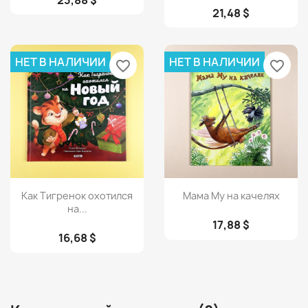
21,48 $
НЕТ В НАЛИЧИИ
НЕТ В НАЛИЧИИ
favorite_border
favorite_border
Просмотр
Просмотр


Как Тигренок охотился
Мама Му на качелях
на...
17,88 $
16,68 $