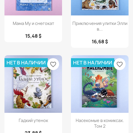
Просмотр
Просмотр


Мама Му и снегокат
Приключения улитки Элли
в...
15,48 $
16,68 $
НЕТ В НАЛИЧИИ
НЕТ В НАЛИЧИИ
favorite_border
favorite_border
Просмотр
Просмотр


Гадкий утенок
Насекомые в комиксах.
Том 2
23,88 $