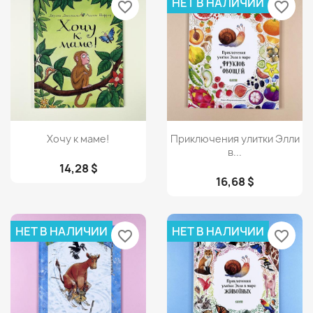
НЕТ В НАЛИЧИИ
favorite_border
favorite_border
Просмотр
Просмотр


Хочу к маме!
Приключения улитки Элли
в...
14,28 $
16,68 $
НЕТ В НАЛИЧИИ
НЕТ В НАЛИЧИИ
favorite_border
favorite_border