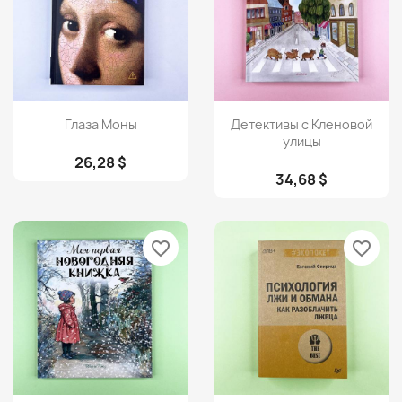
Просмотр
Просмотр


Глаза Моны
Детективы с Кленовой
улицы
26,28 $
34,68 $
favorite_border
favorite_border