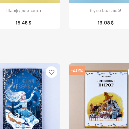
Просмотр
Просмотр


Шарф для хвоста
Я уже большой!
15,48 $
13,08 $
-40%
favorite_border