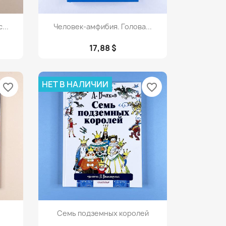
Просмотр

...
Человек-амфибия. Голова...
17,88 $
НЕТ В НАЛИЧИИ
favorite_border
favorite_border
Просмотр

Семь подземных королей