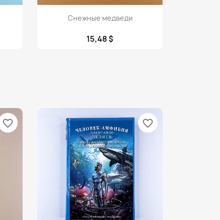
Просмотр

Снежные медведи
15,48 $
favorite_border
favorite_border