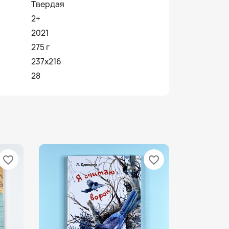
Твердая
2+
2021
275 г
237x216
28
favorite_border
favorite_border