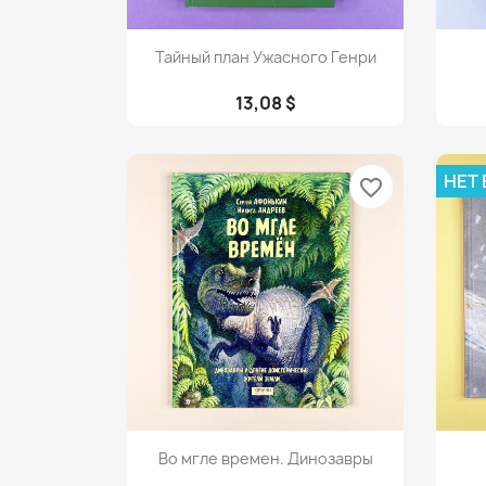
Просмотр

Тайный план Ужасного Генри
13,08 $
НЕТ
favorite_border
Просмотр

Во мгле времен. Динозавры