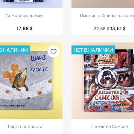
Просмотр
Просмотр


Снежная девочка
Именинный пирог (книга с
17,88 $
13,61 $
22,68 $
 В НАЛИЧИИ
НЕТ В НАЛИЧИИ
favorite_border
Просмотр
Просмотр


Шарф для хвоста
Детектив Самсон