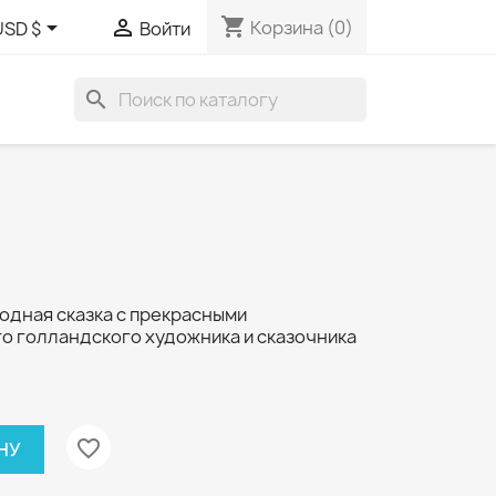
shopping_cart


Корзина
(0)
USD $
Войти
search
одная сказка с прекрасными
о голландского художника и сказочника
favorite_border
НУ