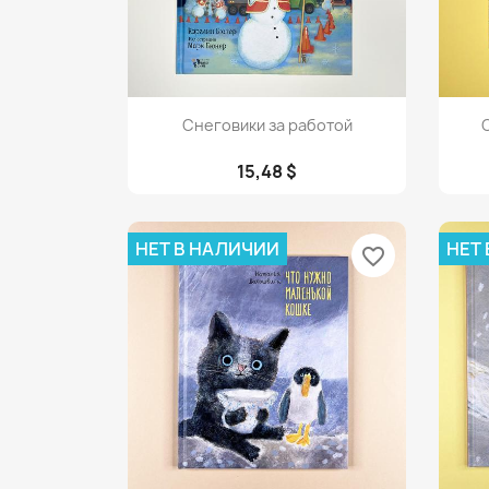
Просмотр

Снеговики за работой
15,48 $
НЕТ В НАЛИЧИИ
НЕТ
favorite_border