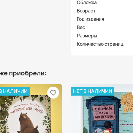
Обложка
Возраст
Год издания
Вес
Размеры
Количество страниц
 же приобрели:
 В НАЛИЧИИ
НЕТ В НАЛИЧИИ
favorite_border