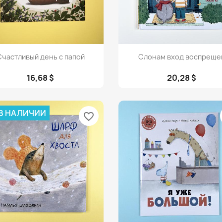
Просмотр
Просмотр


Счастливый день с папой
Слонам вход воспреще
16,68 $
20,28 $
 В НАЛИЧИИ
favorite_border