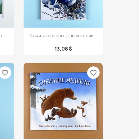
Просмотр

н
Я считаю ворон. Две истории...
13,08 $
favorite_border
favorite_border