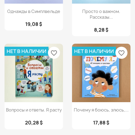
Просмотр
Просмотр


Однажды в Симплвельде
Просто о важном.
Рассказы...
19,08 $
8,28 $
НЕТ В НАЛИЧИИ
НЕТ В НАЛИЧИИ
favorite_border
favorite_border
Просмотр
Просмотр


Вопросы и ответы. Я расту
Почему я боюсь, злюсь,...
20,28 $
17,88 $