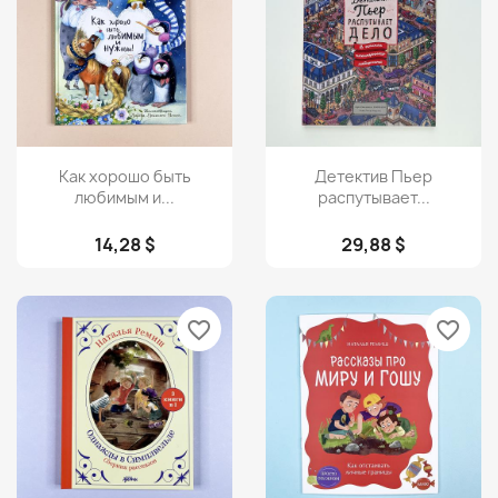
Просмотр
Просмотр


Как хорошо быть
Детектив Пьер
любимым и...
распутывает...
14,28 $
29,88 $
favorite_border
favorite_border