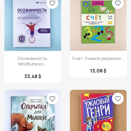
favorite_border
favorite_border
Просмотр
Просмотр


Осознанность.
Счет. Учимся уверенно...
Mindfulness:...
13,08 $
33,48 $
favorite_border
favorite_border