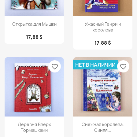
Просмотр
Просмотр


Открытка для Мышки
Ужасный Генри и
королева
17,88 $
17,88 $
НЕТ В НАЛИЧИИ
favorite_border
favorite_border
Просмотр
Просмотр


Деревня Вверх
Снежная королева.
Тормашками
Синяя...