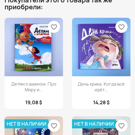
Покупатели этого товара так же
приобрели:
favorite_border
favorite_border
Просмотр
Просмотр


Детям о важном. Про
День крика. Когда всё
Миру и...
идёт...
19,08 $
14,28 $
НЕТ В НАЛИЧИИ
НЕТ В НАЛИЧИИ
favorite_border
favorite_border