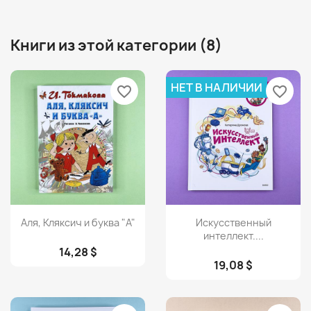
Книги из этой категории (8)
НЕТ В НАЛИЧИИ
favorite_border
favorite_border
Просмотр
Просмотр


Аля, Кляксич и буква "А"
Искусственный
интеллект....
14,28 $
19,08 $