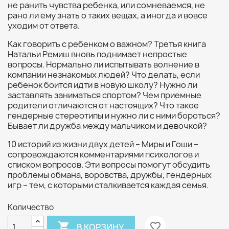
не ранить чувства ребенка, или сомневаемся, не
рано ли ему знать о таких вещах, а иногда и вовсе
уходим от ответа.
Как говорить с ребенком о важном? Третья книга
Натальи Ремиш вновь поднимает непростые
вопросы. Нормально ли испытывать волнение в
компании незнакомых людей? Что делать, если
ребенок боится идти в новую школу? Нужно ли
заставлять заниматься спортом? Чем приемные
родители отличаются от настоящих? Что такое
гендерные стереотипы и нужно ли с ними бороться?
Бывает ли дружба между мальчиком и девочкой?
10 историй из жизни двух детей – Миры и Гоши –
сопровождаются комментариями психологов и
списком вопросов. Эти вопросы помогут обсудить
проблемы обмана, воровства, дружбы, гендерных
игр – тем, с которыми сталкивается каждая семья.
Количество

favorite_border
В КОРЗИНУ