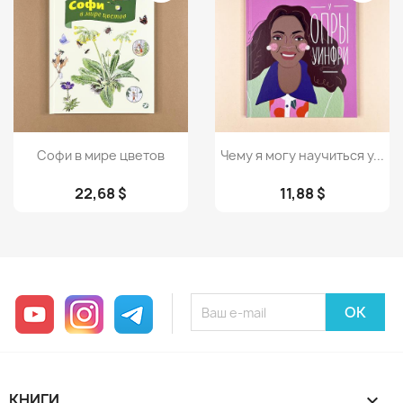
Просмотр
Просмотр


Софи в мире цветов
Чему я могу научиться у...
22,68 $
11,88 $
YouTube
Instagram
Telegram
КНИГИ
