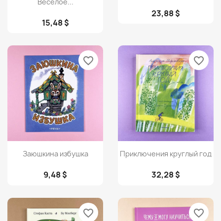
Веселое...
23,88 $
15,48 $
favorite_border
favorite_border
Просмотр
Просмотр


Заюшкина избушка
Приключения круглый год
9,48 $
32,28 $
favorite_border
favorite_border