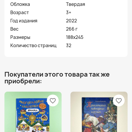
Обложка
Твердая
Возраст
3+
Год издания
2022
Вес
266 г
Размеры
188x245
Количество страниц
32
Покупатели этого товара так же
приобрели:
favorite_border
favorite_border