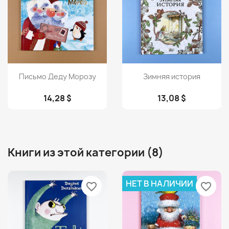
Просмотр
Просмотр


Письмо Деду Морозу
Зимняя история
14,28 $
13,08 $
Книги из этой категории (8)
НЕТ В НАЛИЧИИ
favorite_border
favorite_border