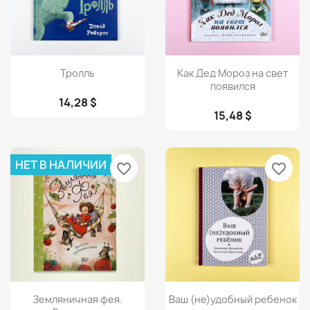
Просмотр
Просмотр


Тролль
Как Дед Мороз на свет
появился
14,28 $
15,48 $
НЕТ В НАЛИЧИИ
favorite_border
favorite_border
Просмотр
Просмотр


Земляничная фея.
Ваш (не)удобный ребенок