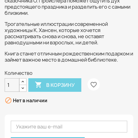
сказочника О. Пройслера поможет ощутить дух
предстоящего праздника и разделить его с самыми
близкими.
Трогательные иллюстрации современной
художницы К. Хансен, которые хочется
рассматривать снова и снова, не оставят
равнодушными ни взрослых, ни детей.
Книга станет отличным рождественским подарком и
займет важное место в домашней библиотеке.
Количество

favorite_border
В КОРЗИНУ

Нет в наличии