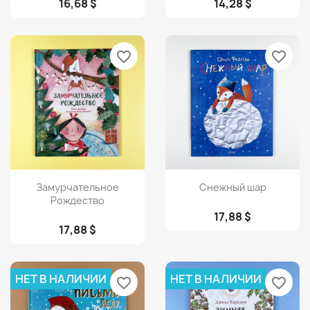
16,68 $
14,28 $
favorite_border
favorite_border
Просмотр
Просмотр


Замурчательное
Снежный шар
Рождество
17,88 $
17,88 $
НЕТ В НАЛИЧИИ
НЕТ В НАЛИЧИИ
favorite_border
favorite_border