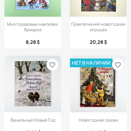
Просмотр
Просмотр


Многоразовые наклейки.
Приключения новогодних
Ярмарка
игрушек
8,28 $
20,28 $
НЕТ В НАЛИЧИИ
favorite_border
favorite_border
Просмотр
Просмотр


Ванильный Новый Год
Новогодние сказки