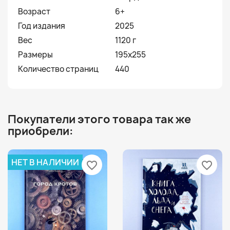
Возраст
6+
Год издания
2025
Вес
1120 г
Размеры
195х255
Количество страниц
440
Покупатели этого товара так же
приобрели:
НЕТ В НАЛИЧИИ
favorite_border
favorite_border