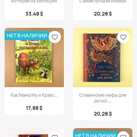
История на Хеллоуин
Самая лучшая книжка
33,48 $
20,28 $
НЕТ В НАЛИЧИИ
favorite_border
favorite_border
Просмотр
Просмотр


Как Мама Му и Кракс...
Славянские мифы для
детей....
17,88 $
20,28 $
НЕТ В НАЛИЧИИ