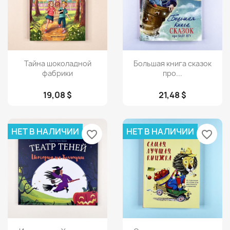
Просмотр
Просмотр


Тайна шоколадной
Большая книга сказок
фабрики
про...
19,08 $
21,48 $
НЕТ В НАЛИЧИИ
НЕТ В НАЛИЧИИ
favorite_border
favorite_border
Просмотр
Просмотр

