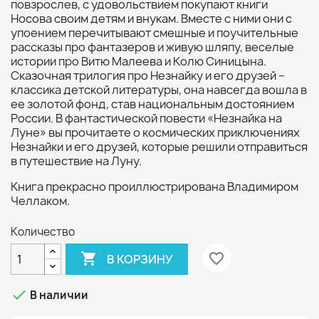
повзрослев, с удовольствием покупают книги
Носова своим детям и внукам. Вместе с ними они с
упоением перечитывают смешные и поучительные
рассказы про фантазеров и живую шляпу, веселые
истории про Витю Малеева и Колю Синицына.
Сказочная трилогия про Незнайку и его друзей –
классика детской литературы, она навсегда вошла в
ее золотой фонд, став национальным достоянием
России. В фантастической повести «Незнайка на
Луне» вы прочитаете о космических приключениях
Незнайки и его друзей, которые решили отправиться
в путешествие на Луну.
Книга прекрасно проиллюстрирована Владимиром
Челлаком.
Количество

favorite_border
В КОРЗИНУ

В наличии