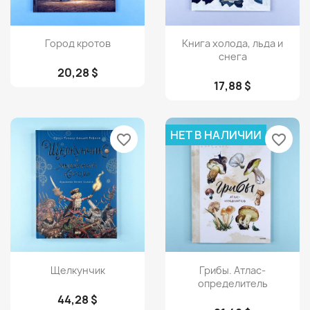
Просмотр
Просмотр


Город кротов
Книга холода, льда и
снега
20,28 $
17,88 $
НЕТ В НАЛИЧИИ
favorite_border
favorite_border
Просмотр
Просмотр


Щелкунчик
Грибы. Атлас-
определитель
44,28 $