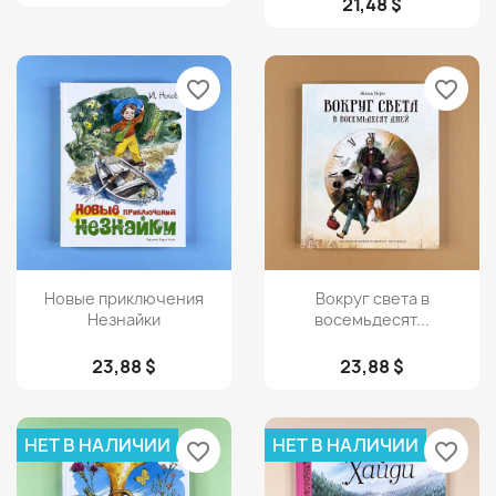
21,48 $
favorite_border
favorite_border
Просмотр
Просмотр


Новые приключения
Вокруг света в
Незнайки
восемьдесят...
23,88 $
23,88 $
НЕТ В НАЛИЧИИ
НЕТ В НАЛИЧИИ
favorite_border
favorite_border