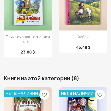
Просмотр
Просмотр


Приключения Незнайки и
Хайди
его...
45,48 $
23,88 $
Книги из этой категории (8)
НЕТ В НАЛИЧИИ
НЕТ В НАЛИЧИИ
favorite_border
favorite_border