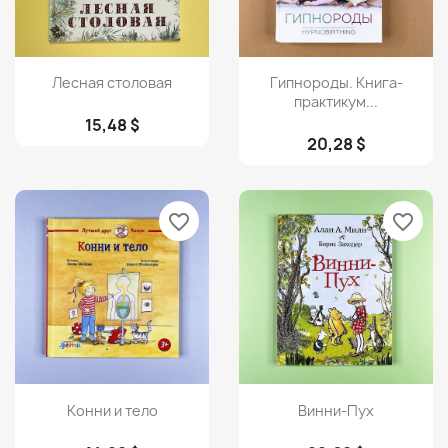
Просмотр
Просмотр


Лесная столовая
Гипнороды. Книга-
практикум...
15,48 $
20,28 $
favorite_border
favorite_border
Просмотр
Просмотр


Конни и тело
Винни-Пух