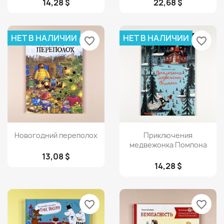
14,28 $
22,68 $
НЕТ В НАЛИЧИИ
НЕТ В НАЛИЧИИ
favorite_border
favorite_border
Просмотр
Просмотр


Новогодний переполох
Приключения
медвежонка Помпона
13,08 $
14,28 $
favorite_border
favorite_border