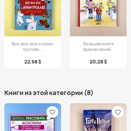
Просмотр
Просмотр


Все-все-все о муми-
Большая книга
троллях...
приключений...
22,68 $
20,28 $
Книги из этой категории (8)
favorite_border
favorite_border