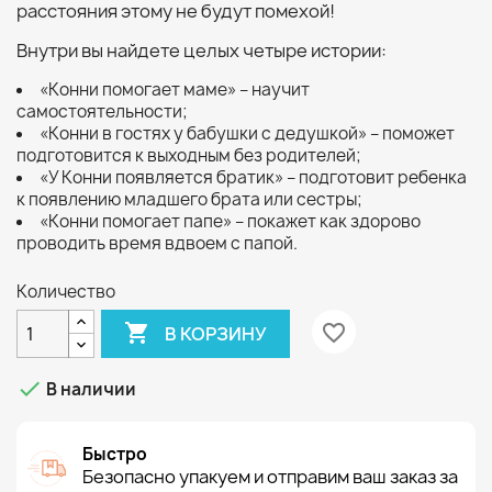
расстояния этому не будут помехой!
Внутри вы найдете целых четыре истории:
«Конни помогает маме» – научит
самостоятельности;
«Конни в гостях у бабушки с дедушкой» – поможет
подготовится к выходным без родителей;
«У Конни появляется братик» – подготовит ребенка
к появлению младшего брата или сестры;
«Конни помогает папе» – покажет как здорово
проводить время вдвоем с папой.
Количество

favorite_border
В КОРЗИНУ

В наличии
Быстро
Безопасно упакуем и отправим ваш заказ за