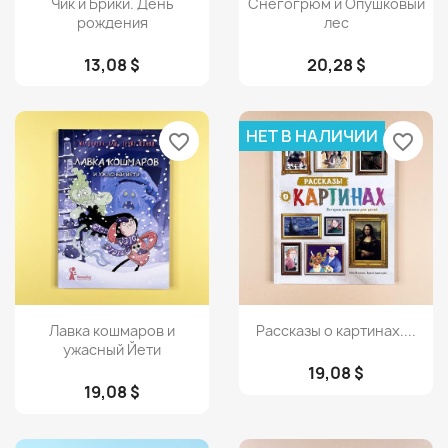
Чик и Брики. День
Снегогрюм и Опушковый
рождения
лес
13,08 $
20,28 $
НЕТ В НАЛИЧИИ
favorite_border
favorite_border
Просмотр
Просмотр


Лавка кошмаров и
Рассказы о картинах....
ужасный Йети
19,08 $
19,08 $