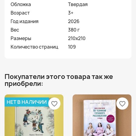
Обложка
Твердая
Возраст
3+
Год издания
2026
Вес
380 г
Размеры
210x210
Количество страниц
109
Покупатели этого товара так же
приобрели:
НЕТ В НАЛИЧИИ
favorite_border
favorite_border