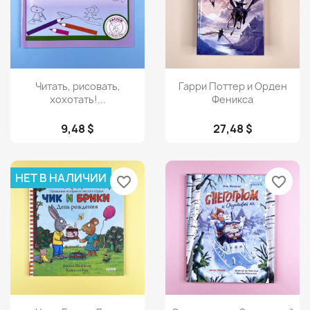
Просмотр
Просмотр


Читать, рисовать,
Гарри Поттер и Орден
хохотать!...
Феникса
9,48 $
27,48 $
НЕТ В НАЛИЧИИ
favorite_border
favorite_border
Просмотр
Просмотр

