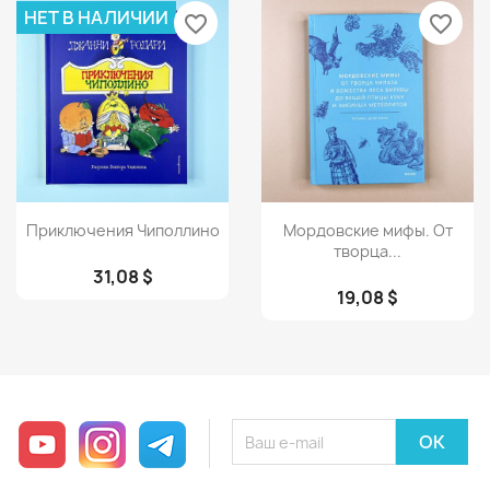
НЕТ В НАЛИЧИИ
favorite_border
favorite_border
Просмотр
Просмотр


Приключения Чиполлино
Мордовские мифы. От
творца...
31,08 $
19,08 $
YouTube
Instagram
Telegram