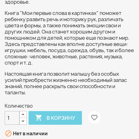
здоровье.
Книга "Мои первые слова в картинках" поможет
ребенку развить речь и моторику рук, различать
цвета и формы, а также понимать эмоции свои и
других людей. Она станет хорошим другом и
помощником для детей, которые еще познают мир.
Здесь представлены как вполне доступные вещи:
игрушки, мебель, посуда, одежда, обувь, так и более
сложные: человек, животные, растения, музыка,
спорт и т. д.
Настоящая книга позволит малышу без особых
усилий приобрести жизненно необходимый запас
знаний, полнее раскрыть свои способности и
таланты.
Количество

favorite_border
В КОРЗИНУ

Нет в наличии