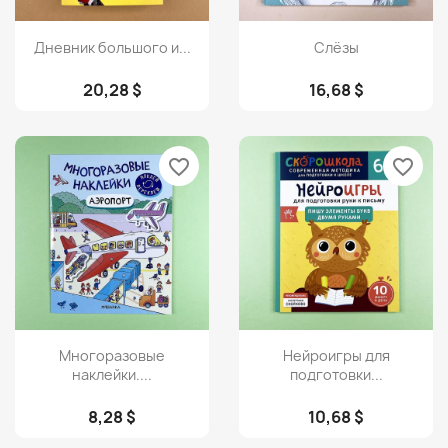
Просмотр
Просмотр


Дневник большого и...
Слёзы
20,28 $
16,68 $
favorite_border
favorite_border
Просмотр
Просмотр


Многоразовые
Нейроигры для
наклейки....
подготовки...
8,28 $
10,68 $