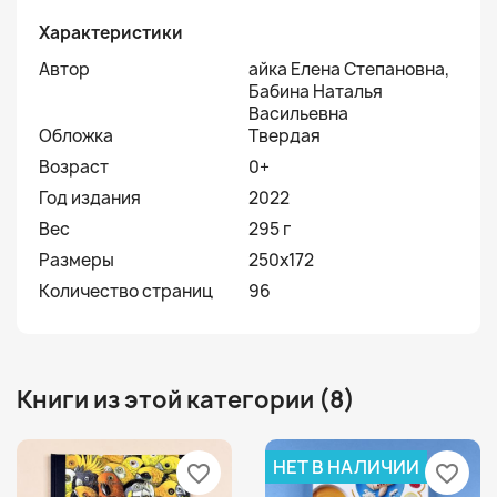
Характеристики
Автор
айка Елена Степановна,
Бабина Наталья
Васильевна
Обложка
Твердая
Возраст
0+
Год издания
2022
Вес
295 г
Размеры
250x172
Количество страниц
96
Книги из этой категории (8)
НЕТ В НАЛИЧИИ
favorite_border
favorite_border