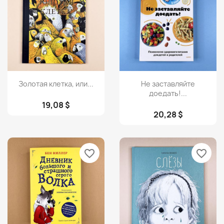
Просмотр
Просмотр


Золотая клетка, или...
Не заставляйте
доедать!...
19,08 $
20,28 $
favorite_border
favorite_border