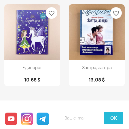
favorite_border
favorite_border
Просмотр
Просмотр


Единорог
Завтра, завтра
10,68 $
13,08 $
YouTube
Instagram
Telegram