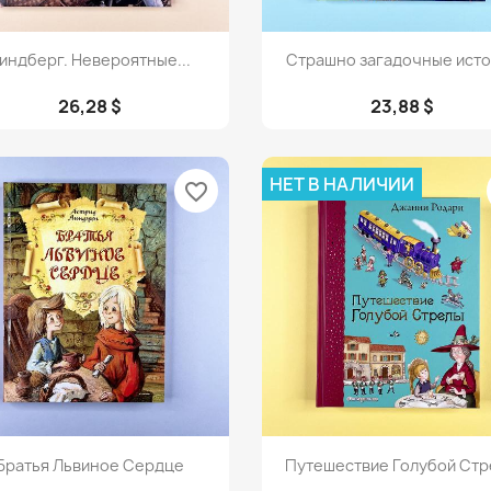
Просмотр
Просмотр


индберг. Невероятные...
Страшно загадочные ист
26,28 $
23,88 $
НЕТ В НАЛИЧИИ
favorite_border
Просмотр
Просмотр


Братья Львиное Сердце
Путешествие Голубой Ст