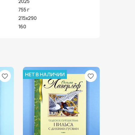
2025
755 г
215х290
160
НЕТ В НАЛИЧИИ
favorite_border
favorite_border