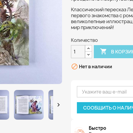
Классический пересказ Л
первого знакомства с ро
великолепные иллюстраци
мир приключений!
Количество

В КОРЗИ

Нет в наличии

СООБЩИТЬ О НАЛИ
Быстро