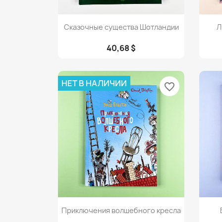
Просмотр

Сказочные существа Шотландии
Л
40,68 $
НЕТ В НАЛИЧИИ
favorite_border
Просмотр

Приключения волшебного кресла