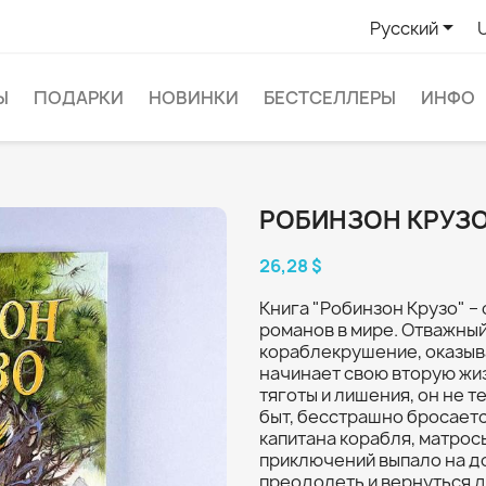

Русский
Ы
ПОДАРКИ
НОВИНКИ
БЕСТСЕЛЛЕРЫ
ИНФО
РОБИНЗОН КРУЗ
26,28 $
Книга "Робинзон Крузо" 
романов в мире. Отважный
кораблекрушение, оказыв
начинает свою вторую жиз
тяготы и лишения, он не т
быт, бесстрашно бросаетс
капитана корабля, матрос
приключений выпало на до
преодолеть и вернуться 