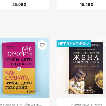
25,08 $
15,48 $
НЕТ В НАЛИЧИИ
favorite_border
Просмотр
Просмотр


ак говорить, чтобы дети...
Жена башмачника