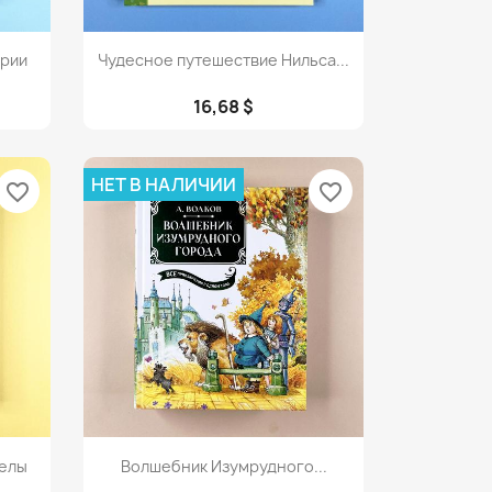
Просмотр

ории
Чудесное путешествие Нильса...
16,68 $
НЕТ В НАЛИЧИИ
favorite_border
favorite_border
Просмотр

релы
Волшебник Изумрудного...