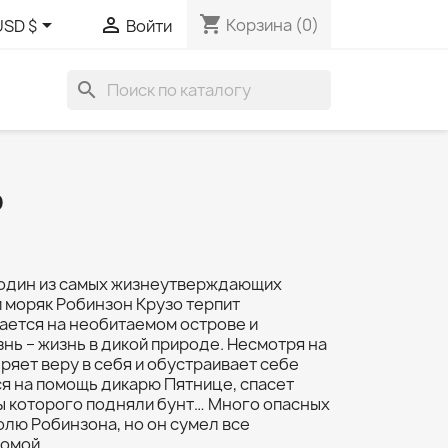
shopping_cart


Корзина
(0)
USD $
Войти
search
О
– один из самых жизнеутверждающих
 моряк Робинзон Крузо терпит
ается на необитаемом острове и
нь – жизнь в дикой природе. Несмотря на
еряет веру в себя и обустраивает себе
я на помощь дикарю Пятнице, спасет
ы которого подняли бунт… Много опасных
лю Робинзона, но он сумел все
домой.