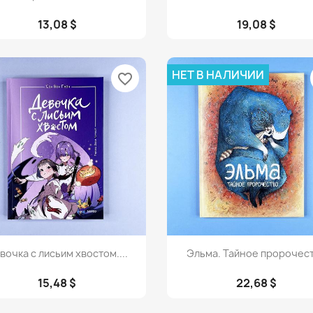
13,08 $
19,08 $
НЕТ В НАЛИЧИИ
favorite_border
Просмотр
Просмотр


вочка с лисьим хвостом....
Эльма. Тайное пророчес
15,48 $
22,68 $