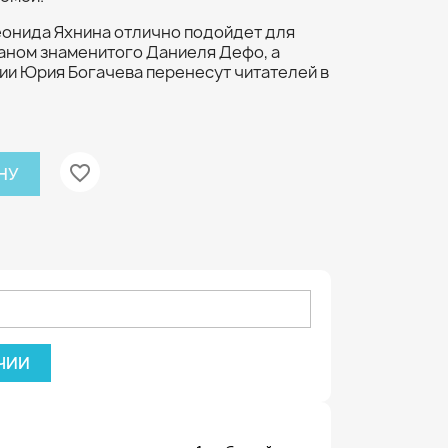
еонида Яхнина отлично подойдет для
маном знаменитого Даниеля Дефо, а
и Юрия Богачева перенесут читателей в
favorite_border
НУ
ЧИИ