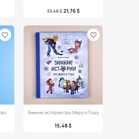
21,76 $
33,48 $
favorite_border
favorite_border
Просмотр

тво
Зимние истории про Миру и Гошу
15,48 $