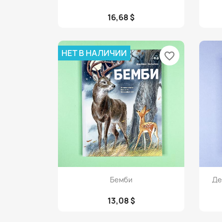
16,68 $
НЕТ В НАЛИЧИИ
favorite_border
Просмотр

Бемби
Де
13,08 $