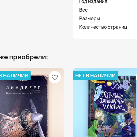
Год издания
Вес
Размеры
Количество страниц
 же приобрели:
 В НАЛИЧИИ
НЕТ В НАЛИЧИИ
favorite_border