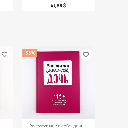
41,88 $
-35%
favorite_border
favorite_border
Просмотр

Расскажи мне о себе, дочь...