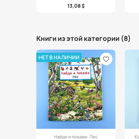
13,08 $
Книги из этой категории (8)
НЕТ В НАЛИЧИИ
favorite_border
Просмотр

Найди и покажи. Лес
К