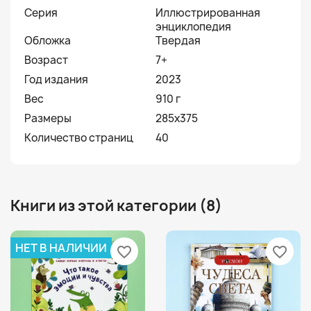
Серия
Иллюстрированная
энциклопедия
Обложка
Твердая
Возраст
7+
Год издания
2023
Вес
910 г
Размеры
285х375
Количество страниц
40
Книги из этой категории (8)
НЕТ В НАЛИЧИИ
favorite_border
favorite_border