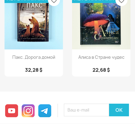
favorite_border
favorite_border
Просмотр
Просмотр


Пакс. Дорога домой
Алиса в Стране чудес
32,28 $
22,68 $
YouTube
Instagram
Telegram