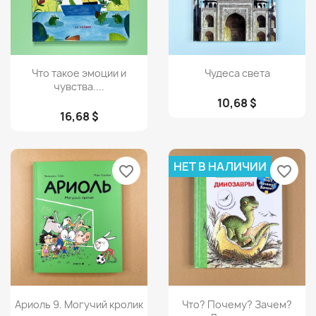
Просмотр
Просмотр


Что такое эмоции и
Чудеса света
чувства....
10,68 $
16,68 $
НЕТ В НАЛИЧИИ
favorite_border
favorite_border
Просмотр
Просмотр


Ариоль 9. Могучий кролик
Что? Почему? Зачем?