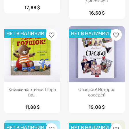
Динозавры
17,88 $
16,68 $
НЕТ В НАЛИЧИИ
НЕТ В НАЛИЧИИ
favorite_border
favorite_border
Просмотр
Просмотр


Книжки-картинки. Пора
Спасибо! История
на...
соседей
11,88 $
19,08 $
НЕТ В НАЛИЧИИ
НЕТ В НАЛИЧИИ