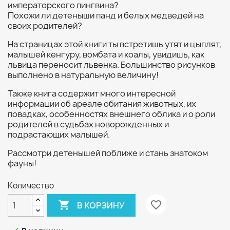
императорского пингвина?
Похожи ли детеныши панд и белых медведей на
своих родителей?
На страницах этой книги ты встретишь утят и цыплят,
малышей кенгуру, вомбата и коалы, увидишь, как
львица переносит львенка. Большинство рисунков
выполнено в натуральную величину!
Также книга содержит много интересной
информации об ареале обитания животных, их
повадках, особенностях внешнего облика и о роли
родителей в судьбах новорожденных и
подрастающих малышей.
Рассмотри детенышей поближе и стань знатоком
фауны!
Количество

favorite_border
В КОРЗИНУ