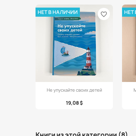
НЕТ В НАЛИЧИИ
НЕТ
favorite_border
Просмотр

Не упускайте своих детей
М
19,08 $
Книги из этой категории (8)