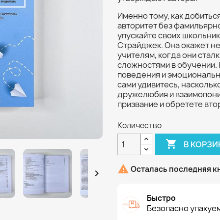
Именно тому, как добиться
авторитет без фамильярно
упускайте своих школьни
Страйджек. Она окажет н
учителям, когда они стал
сложностями в обучении.
поведения и эмоциональн
сами удивитесь, наскольк
дружелюбия и взаимопони
призвание и обретете вто
Количество

В КОРЗИ

Осталась последняя к

Быстро
Безопасно упакуем