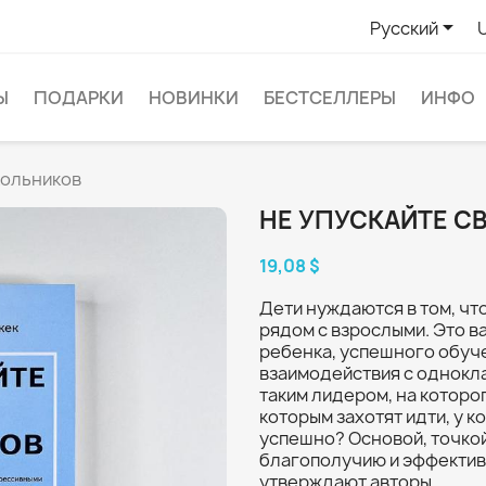

Русский
Ы
ПОДАРКИ
НОВИНКИ
БЕСТСЕЛЛЕРЫ
ИНФО
кольников
НЕ УПУСКАЙТЕ С
19,08 $
Дети нуждаются в том, чт
рядом с взрослыми. Это 
ребенка, успешного обуч
взаимодействия с однокла
таким лидером, на которо
которым захотят идти, у к
успешно? Основой, точкой
благополучию и эффектив
утверждают авторы.