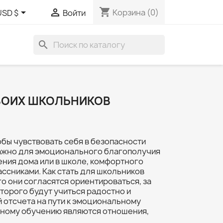
shopping_cart


Корзина
(0)
USD $
Войти
search
ВОИХ ШКОЛЬНИКОВ
обы чувствовать себя в безопасности
важно для эмоционального благополучия
ения дома или в школе, комфортного
ссниками. Как стать для школьников
го они согласятся ориентироваться, за
оторого будут учиться радостно и
 отсчета на пути к эмоциональному
ному обучению являются отношения,