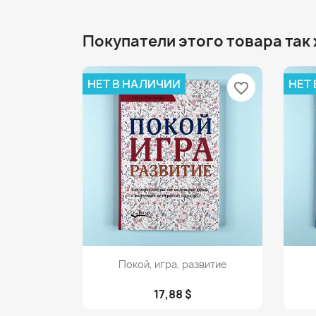
Покупатели этого товара так
НЕТ В НАЛИЧИИ
НЕТ
favorite_border
Просмотр

Покой, игра, развитие
17,88 $