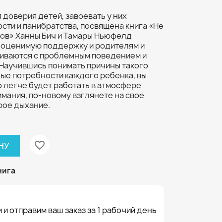
 доверия детей, завоевать у них
сти и панибратства, посвящена книга «Не
ков» Ханны Бич и Тамары Ньюфелд
еоценимую поддержку и родителям и
киваются с проблемным поведением и
 Научившись понимать причины такого
ые потребности каждого ребенка, вы
о легче будет работать в атмосфере
мания, по-новому взглянете на свое
рое дыхание.
favorite_border
НУ
нига
 и отправим ваш заказ за 1 рабочий день