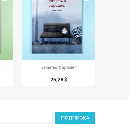
Просмотр

.
Забытый барашек
26,28 $