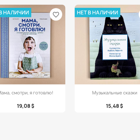
 В НАЛИЧИИ
НЕТ В НАЛИЧИИ
favorite_border
Просмотр
Просмотр


ама, смотри, я готовлю!
Музыкальные сказки
19,08 $
15,48 $