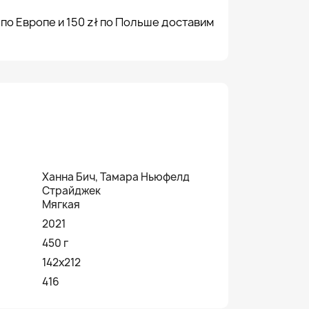
 по Европе и 150 zł по Польше доставим
Ханна Бич, Тамара Ньюфелд
Страйджек
Мягкая
2021
450 г
142х212
416