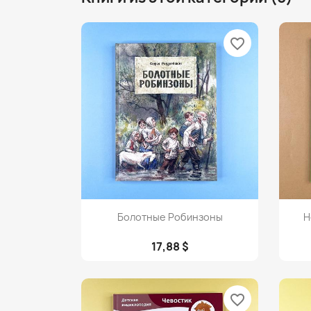
favorite_border
Просмотр

Болотные Робинзоны
Н
17,88 $
favorite_border