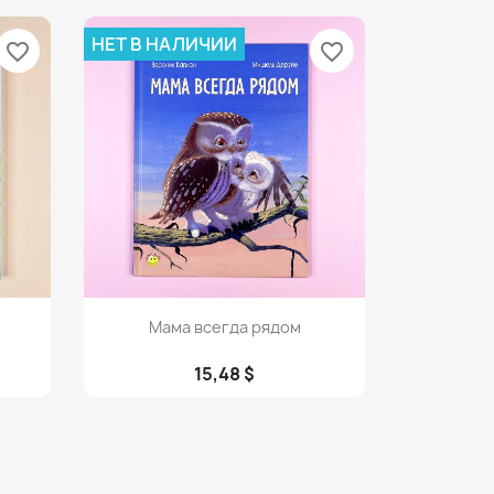
НЕТ В НАЛИЧИИ
favorite_border
favorite_border
Просмотр

Мама всегда рядом
15,48 $