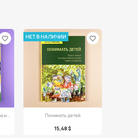
НЕТ В НАЛИЧИИ
favorite_border
favorite_border
Просмотр

 и...
Понимать детей
15,48 $