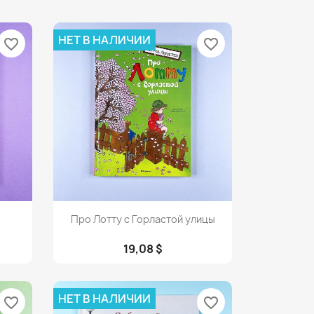
НЕТ В НАЛИЧИИ
favorite_border
favorite_border
Просмотр

Про Лотту с Горластой улицы
19,08 $
НЕТ В НАЛИЧИИ
favorite_border
favorite_border