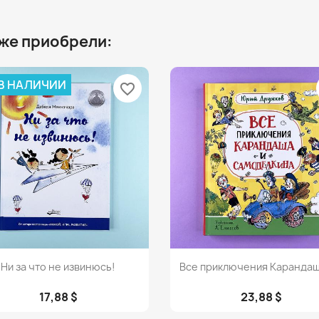
 же приобрели:
 В НАЛИЧИИ
favorite_border
Просмотр
Просмотр


Ни за что не извинюсь!
Все приключения Карандаша
17,88 $
23,88 $