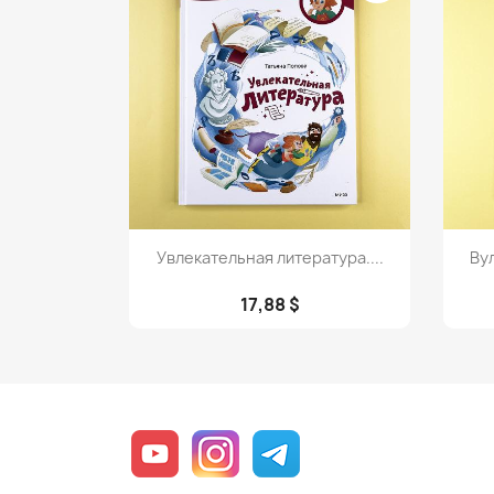
Просмотр

Увлекательная литература....
Ву
17,88 $
YouTube
Instagram
Telegram