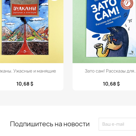
Просмотр
Просмотр


лканы. Ужасные и манящие
Зато сам! Рассказы для..
10,68 $
10,68 $
Подпишитесь на новости