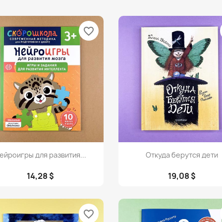
favorite_border
Просмотр
Просмотр


ейроигры для развития...
Откуда берутся дети
14,28 $
19,08 $
favorite_border