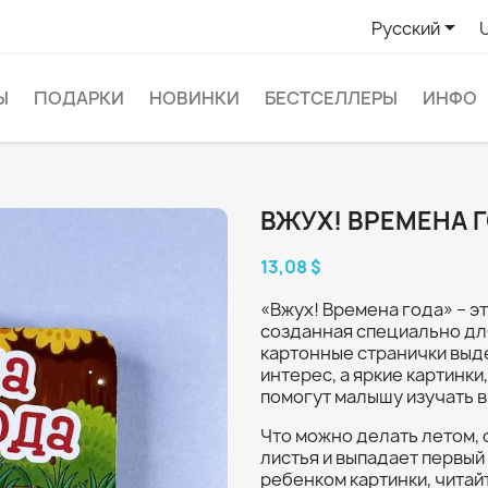

Русский
Ы
ПОДАРКИ
НОВИНКИ
БЕСТСЕЛЛЕРЫ
ИНФО
ВЖУХ! ВРЕМЕНА 
13,08 $
«Вжух! Времена года» – э
созданная специально дл
картонные странички выд
интерес, а яркие картинки
помогут малышу изучать в
Что можно делать летом, 
листья и выпадает первый
ребенком картинки, читай