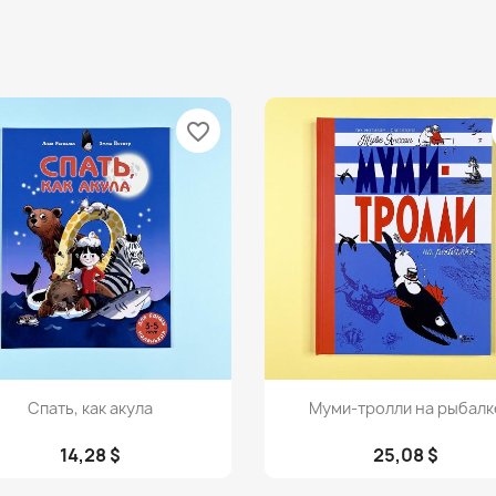
favorite_border
Просмотр
Просмотр


Спать, как акула
Муми-тролли на рыбалк
14,28 $
25,08 $