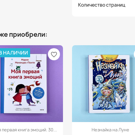
Количество страниц
 же приобрели:
 В НАЛИЧИИ
favorite_border
Просмотр
Просмотр


 первая книга эмоций. 30...
Незнайка на Луне