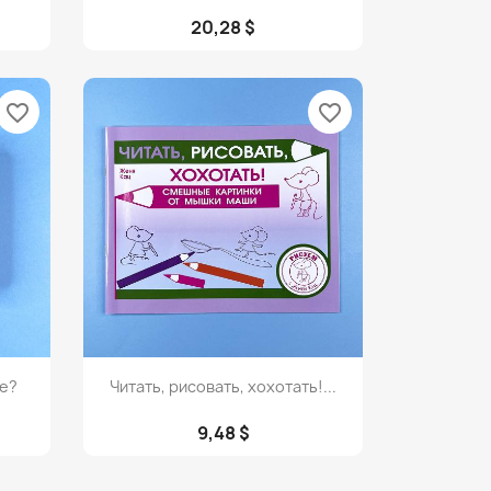
20,28 $
favorite_border
favorite_border
Просмотр

е?
Читать, рисовать, хохотать!...
9,48 $