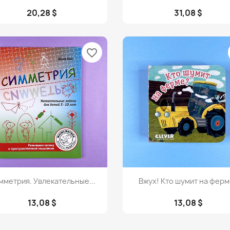
20,28 $
31,08 $
favorite_border
Просмотр
Просмотр


мметрия. Увлекательные...
Вжух! Кто шумит на ферм
13,08 $
13,08 $