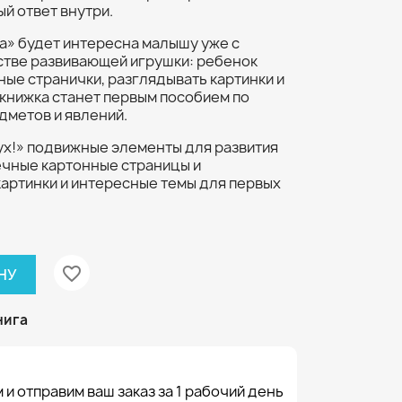
ый ответ внутри.
а» будет интересна малышу уже с
стве развивающей игрушки: ребенок
ные странички, разглядывать картинки и
 книжка станет первым пособием по
дметов и явлений.
ух!» подвижные элементы для развития
ечные картонные страницы и
картинки и интересные темы для первых
favorite_border
НУ
нига
 и отправим ваш заказ за 1 рабочий день