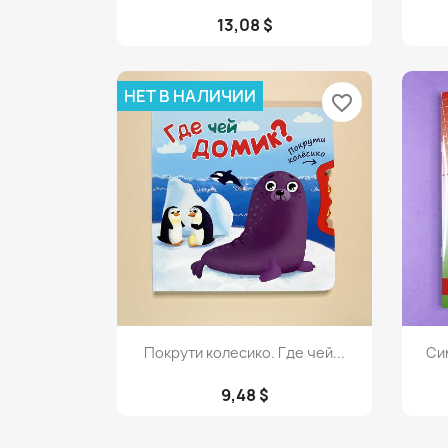
13,08 $
НЕТ В НАЛИЧИИ
favorite_border
Просмотр

Покрути колесико. Где чей...
Си
9,48 $