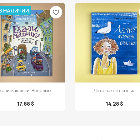
 В НАЛИЧИИ
favorite_border
Просмотр
Просмотр


хали машинки. Веселые...
Лето пахнет солью
17,88 $
14,28 $