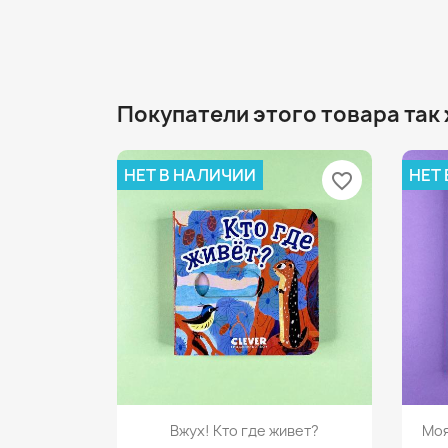
Покупатели этого товара так
НЕТ В НАЛИЧИИ
НЕТ
favorite_border
Просмотр

Вжух! Кто где живет?
Моя