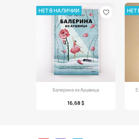
НЕТ В НАЛИЧИИ
НЕТ
favorite_border
Просмотр

Балерина из Аушвица
Е
16,68 $