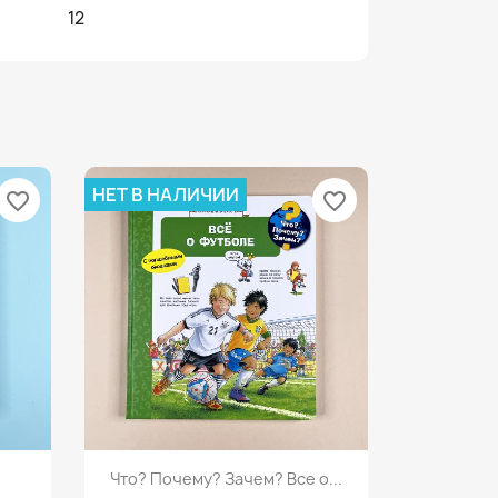
12
НЕТ В НАЛИЧИИ
favorite_border
favorite_border
Просмотр

Что? Почему? Зачем? Все о...