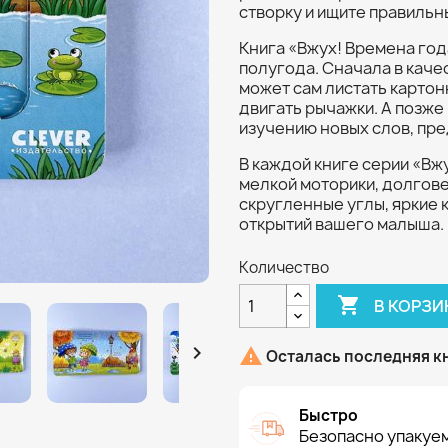
створку и ищите правильн
Книга «Вжух! Времена год
полугода. Сначала в каче
может сам листать картон
двигать рычажки. А позже
изучению новых слов, пре
В каждой книге серии «Вж
мелкой моторики, долгов
скругленные углы, яркие 
открытий вашего малыша.
Количество

В КОРЗИ


Осталась последняя к
Быстро
Безопасно упакуем