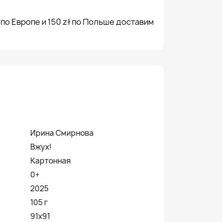
 по Европе и 150 zł по Польше доставим
Ирина Смирнова
Вжух!
Картонная
0+
2025
105 г
91x91