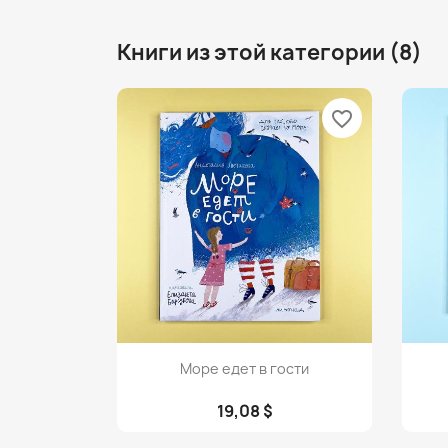
Книги из этой категории (8)
favorite_border
Просмотр

Море едет в гости
19,08 $