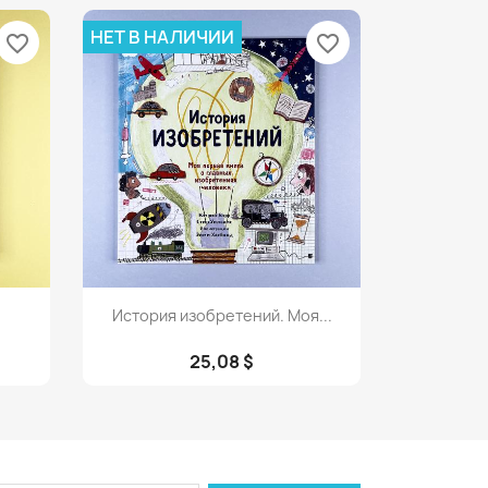
НЕТ В НАЛИЧИИ
favorite_border
favorite_border
Просмотр

История изобретений. Моя...
25,08 $