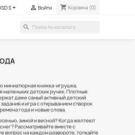
shopping_cart


Корзина
(0)
USD $
Войти
search
ГОДА
то миниатюрная книжка-игрушка,
я маленьких детских ручек. Плотные
ержат даже самый активный детский
, задания и игра с открыванием створок
ремена года и новые слова.
осенью, зимой и весной? Когда желтеют
 снег? Рассматривайте вместе с
те вопрос на каждом развороте, толкайте