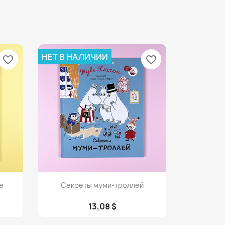
НЕТ В НАЛИЧИИ
favorite_border
favorite_border
Просмотр

е
Секреты муми-троллей
13,08 $