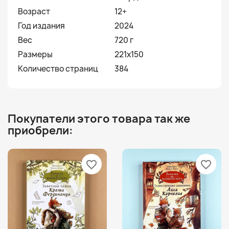
Возраст
12+
Год издания
2024
Вес
720 г
Размеры
221x150
Количество страниц
384
Покупатели этого товара так же
приобрели:
favorite_border
favorite_border