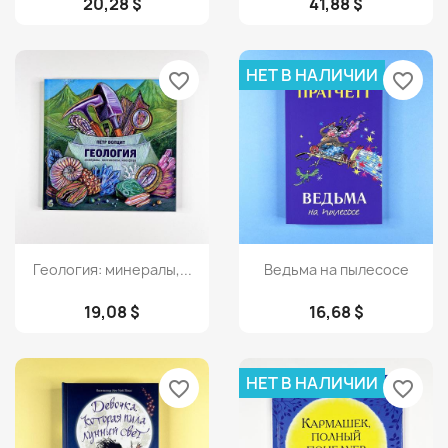
20,28 $
41,88 $
НЕТ В НАЛИЧИИ
favorite_border
favorite_border
Просмотр
Просмотр


Геология: минералы,...
Ведьма на пылесосе
19,08 $
16,68 $
НЕТ В НАЛИЧИИ
favorite_border
favorite_border