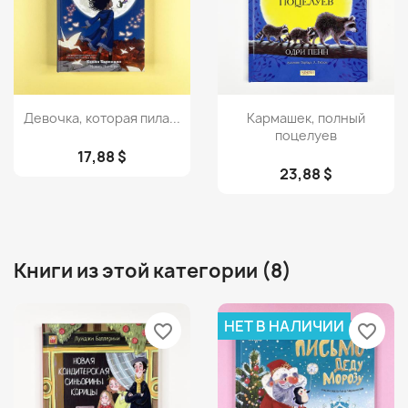
Просмотр
Просмотр


Девочка, которая пила...
Кармашек, полный
поцелуев
17,88 $
23,88 $
Книги из этой категории (8)
НЕТ В НАЛИЧИИ
favorite_border
favorite_border