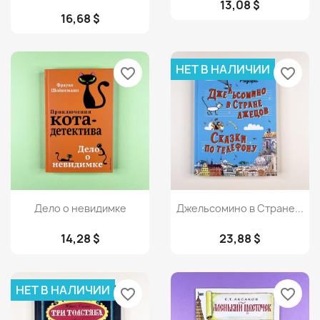
13,08 $
16,68 $
НЕТ В НАЛИЧИИ
favorite_border
favorite_border
Просмотр
Просмотр


Дело о невидимке
Джельсомино в Стране...
14,28 $
23,88 $
НЕТ В НАЛИЧИИ
favorite_border
favorite_border