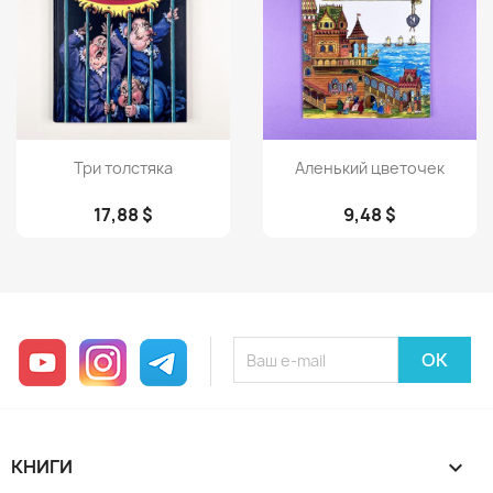
Просмотр
Просмотр


Три толстяка
Аленький цветочек
17,88 $
9,48 $
YouTube
Instagram
Telegram
КНИГИ
