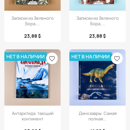
Просмотр
Просмотр


Записки из Зеленого
Записки из Зеленого
Бора....
Бора....
23,88 $
23,88 $
НЕТ В НАЛИЧИИ
НЕТ В НАЛИЧИИ
favorite_border
favorite_border
Просмотр
Просмотр


Антарктида: тающий
Динозавры. Самая
континент
полная...