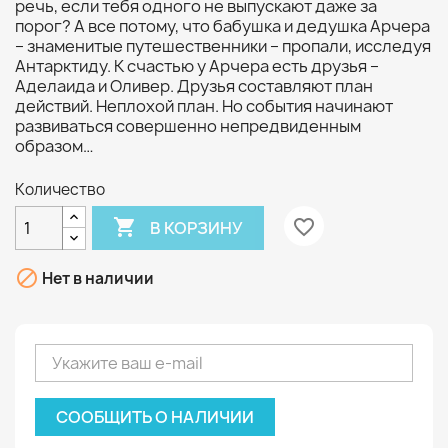
речь, если тебя одного не выпускают даже за
порог? А все потому, что бабушка и дедушка Арчера
– знаменитые путешественники – пропали, исследуя
Антарктиду. К счастью у Арчера есть друзья –
Аделаида и Оливер. Друзья составляют план
действий. Неплохой план. Но события начинают
развиваться совершенно непредвиденным
образом…
Количество

favorite_border
В КОРЗИНУ

Нет в наличии
СООБЩИТЬ О НАЛИЧИИ