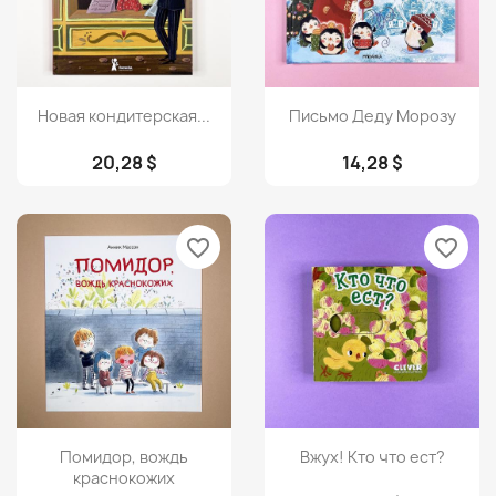
Просмотр
Просмотр


Новая кондитерская...
Письмо Деду Морозу
20,28 $
14,28 $
favorite_border
favorite_border
Просмотр
Просмотр


Помидор, вождь
Вжух! Кто что ест?
краснокожих