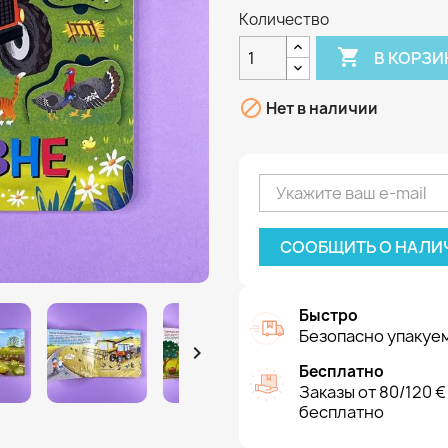
Количество

В КОРЗИ

Нет в наличии
СООБЩИТЬ О НАЛИ
Быстро
Безопасно упакуем

Бесплатно
Заказы от 80/120 €
бесплатно