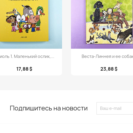
Просмотр
Просмотр


иоль 1. Маленький ослик,...
Веста-Линнея и ее соба
17,88 $
23,88 $
Подпишитесь на новости