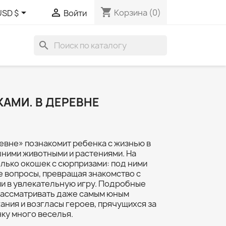
shopping_cart


Корзина
(0)
USD $
Войти
search
АМИ. В ДЕРЕВНЕ
евне» познакомит ребенка с жизнью в
шними животными и растениями. На
лько окошек с сюрпризами: под ними
е вопросы, превращая знакомство с
ми в увлекательную игру. Подробные
рассматривать даже самым юным
ания и возгласы героев, прячущихся за
ку много веселья.