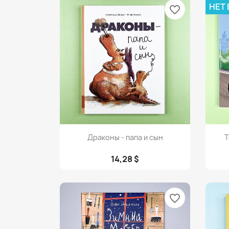
НЕТ
favorite_border
Просмотр

Драконы - папа и сын
Т
14,28 $
favorite_border