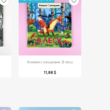
favorite_border
favorite_border
Просмотр

Книжки с окошками. В лесу
11,88 $