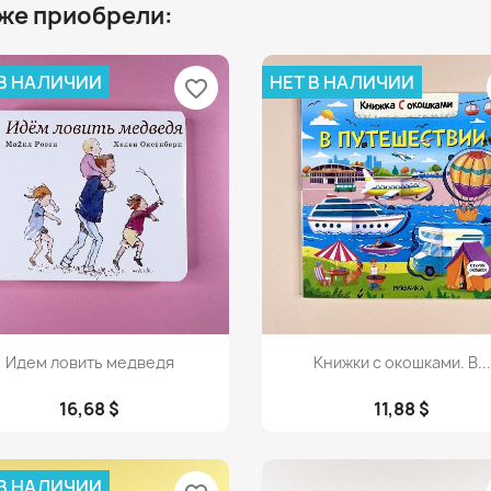
 же приобрели:
 В НАЛИЧИИ
НЕТ В НАЛИЧИИ
favorite_border
Просмотр
Просмотр


Идем ловить медведя
Книжки с окошками. В...
16,68 $
11,88 $
 В НАЛИЧИИ