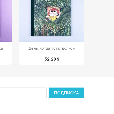
Просмотр

ка
День, когда я стал волком
32,28 $