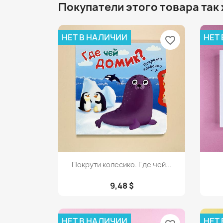
Покупатели этого товара так
НЕТ В НАЛИЧИИ
НЕТ
favorite_border
Просмотр

Покрути колесико. Где чей...
9,48 $
НЕТ В НАЛИЧИИ
НЕТ