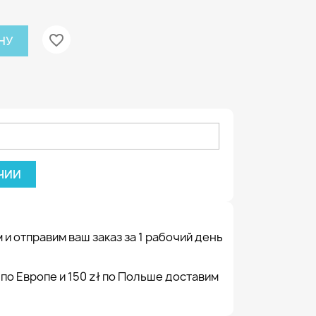
favorite_border
НУ
ЧИИ
 и отправим ваш заказ за 1 рабочий день
 по Европе и 150 zł по Польше доставим