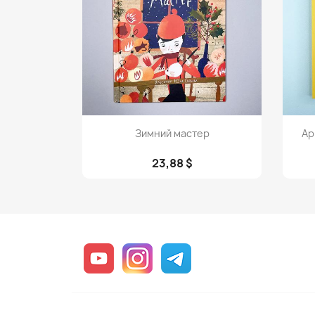
Просмотр

Зимний мастер
Ар
23,88 $
YouTube
Instagram
Telegram