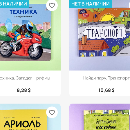
 В НАЛИЧИИ
НЕТ В НАЛИЧИИ
favorite_border
Просмотр
Просмотр


ехника. Загадки – рифмы
Найди пару. Транспорт
8,28 $
10,68 $
favorite_border