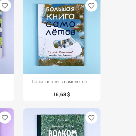
favorite_border
favorite_border
Просмотр

Большая книга самолетов....
16,68 $
favorite_border
favorite_border