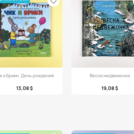
favorite_border
Просмотр
Просмотр


к и Брики. День рождения
Весна медвежонка
13,08 $
19,08 $