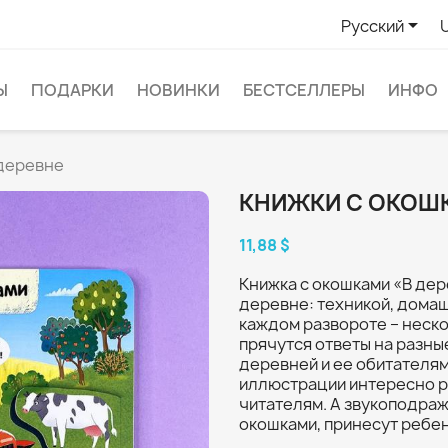

Русский
Ы
ПОДАРКИ
НОВИНКИ
БЕСТСЕЛЛЕРЫ
ИНФО
 деревне
КНИЖКИ С ОКОШК
11,88 $
Книжка с окошками «В дер
деревне: техникой, дома
каждом развороте – неско
прячутся ответы на разны
деревней и ее обитателя
иллюстрации интересно 
читателям. А звукоподраж
окошками, принесут ребен