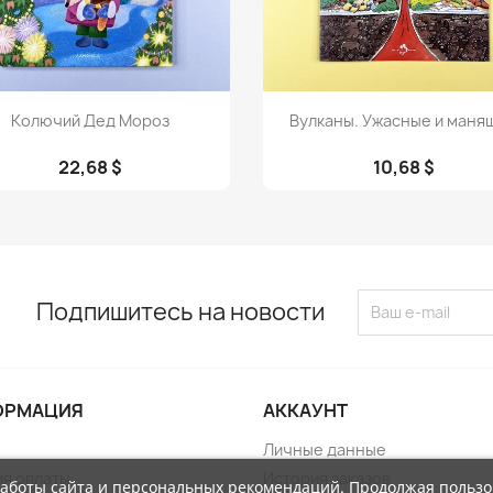
Просмотр
Просмотр


Колючий Дед Мороз
Вулканы. Ужасные и маня
22,68 $
10,68 $
Подпишитесь на новости
ОРМАЦИЯ
АККАУНТ
Личные данные
ия оплаты
История заказов
работы сайта и персональных рекомендаций. Продолжая пользо