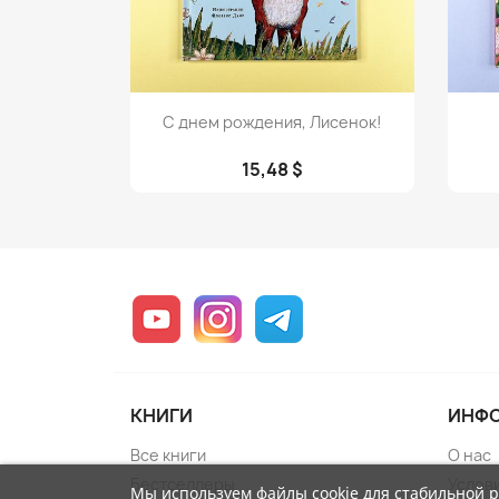
Просмотр

С днем рождения, Лисенок!
15,48 $
YouTube
Instagram
Telegram
КНИГИ
ИНФ
Все книги
О нас
Бестселлеры
Услов
Мы используем файлы cookie для стабильной 