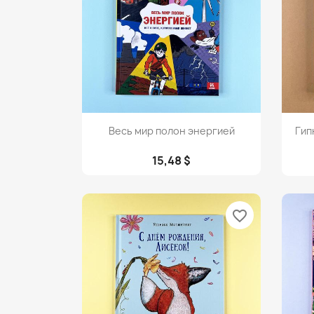
Просмотр

Весь мир полон энергией
Гип
15,48 $
favorite_border