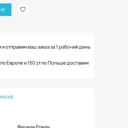
favorite_border
НУ
 и отправим ваш заказ за 1 рабочий день
 по Европе и 150 zł по Польше доставим
 жираф
Фишман Роман