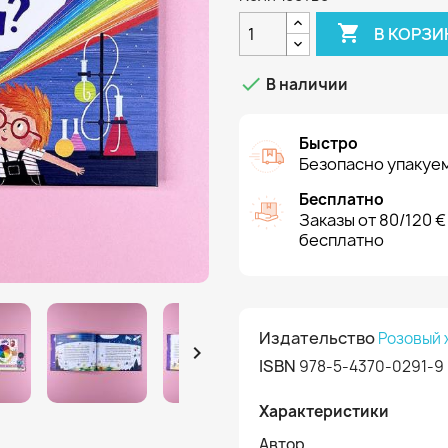

В КОРЗИ

В наличии
Быстро
Безопасно упакуем
Бесплатно
Заказы от 80/120 €
бесплатно
Издательство
Розовый

ISBN
978-5-4370-0291-9
Характеристики
Автор