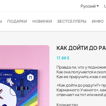

Русский
Ы
ПОДАРКИ
НОВИНКИ
БЕСТСЕЛЛЕРЫ
ИНФО
КАК ДОЙТИ ДО Р
17,88 $
Правда ли, что у подножи
Как она получается и скол
Как ее приручить и как с
«Как дойти до радуги?» 
Карманного Ученого», каж
отвечает на тот или иной 
Количество