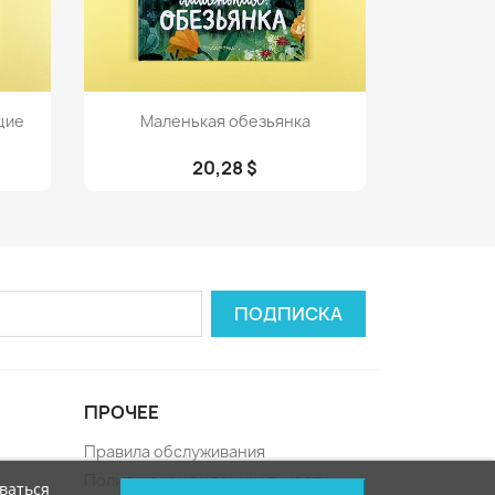
Просмотр

щие
Маленькая обезьянка
20,28 $
ПРОЧЕЕ
Правила обслуживания
Политика конфиденциальности
ваться