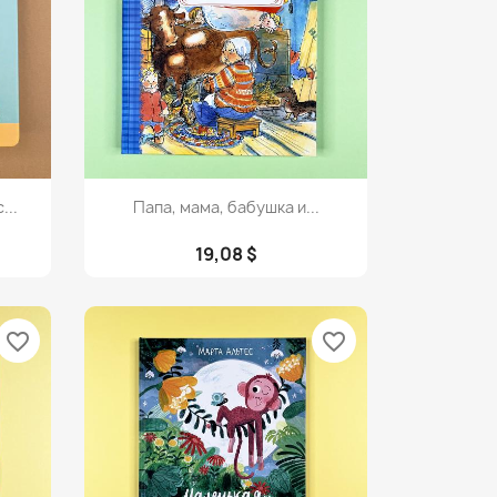
Просмотр

...
Папа, мама, бабушка и...
19,08 $
favorite_border
favorite_border