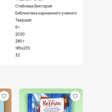
Стеблева Виктория
Библиотека карманного ученого
Твердая
6+
2020
285 г
185х235
32
favorite_border
favorite_border