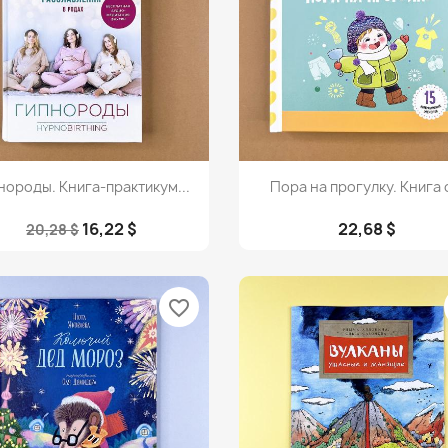
Просмотр
Просмотр


нороды. Книга-практикум...
Пора на прогулку. Книга с
16,22 $
22,68 $
20,28 $
favorite_border