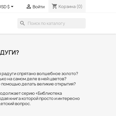
shopping_cart


Корзина
(0)
USD $
Войти
search
АДУГИ?
я радуги спрятано волшебное золото?
ько на самом деле в ней цветов?
 ее помощью делать великие открытия?
продолжает серию «Библиотека
дая книга которой просто и интересно
детский вопрос.