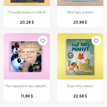
Просмотр
Просмотр


Лучшая мама на свете
Вратарь и море
20,28 $
23,88 $
favorite_border
favorite_border
Просмотр
Просмотр


Про зверей и про зверят…
Еще пять минут
11,88 $
22,68 $