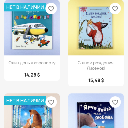
НЕТ В НАЛИЧИИ
favorite_border
favorite_border
Просмотр
Просмотр


Один день в аэропорту
С днем рождения,
Лисенок!
14,28 $
15,48 $
НЕТ В НАЛИЧИИ
favorite_border
favorite_border