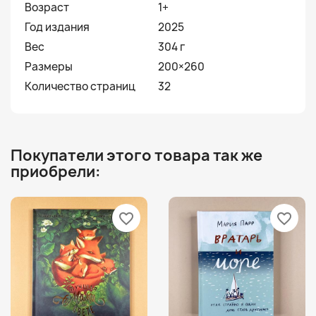
Возраст
1+
Год издания
2025
Вес
304 г
Размеры
200×260
Количество страниц
32
Покупатели этого товара так же
приобрели:
favorite_border
favorite_border