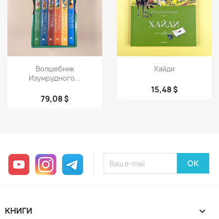
Просмотр
Просмотр


Волшебник
Хайди
Изумрудного...
15,48 $
79,08 $
YouTube
Instagram
Telegram
КНИГИ
