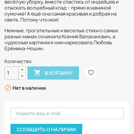
весёлую уборку, вместе спастись от индейцев и
отыскать волшебный клад – прямо в маминой
сумочке! А ещё она самая красивая и добрая на
свете. Потому что моя!
Нежные, трогательные и веселые стихи о самых
разных мамах сочинила Ксения Валаханович, а
чудесные картинки к ним нарисовала Любовь
Ерёмина-Ношин.
Количество

favorite_border
В КОРЗИНУ

Нет в наличии
СООБЩИТЬ О НАЛИЧИИ