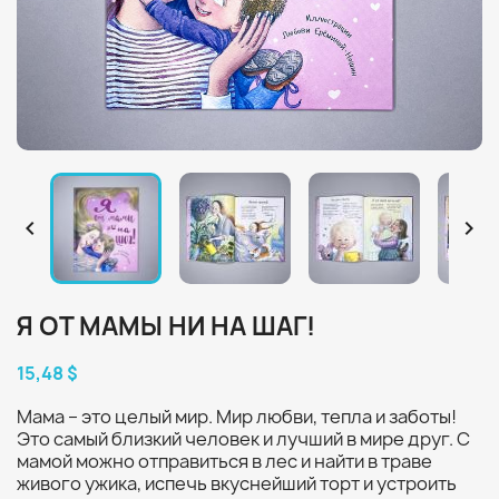


Я ОТ МАМЫ НИ НА ШАГ!
15,48 $
Мама – это целый мир. Мир любви, тепла и заботы!
Это самый близкий человек и лучший в мире друг. С
мамой можно отправиться в лес и найти в траве
живого ужика, испечь вкуснейший торт и устроить