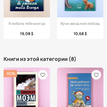
Просмотр
Просмотр


Я любила тебя всегда
Ярче звезд моя любовь
19,08 $
10,68 $
Книги из этой категории (8)
-30%
favorite_border
favorite_border