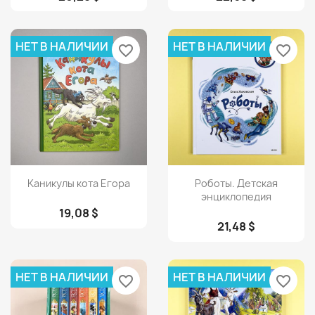
НЕТ В НАЛИЧИИ
НЕТ В НАЛИЧИИ
favorite_border
favorite_border
Просмотр
Просмотр


Каникулы кота Егора
Роботы. Детская
энциклопедия
19,08 $
21,48 $
НЕТ В НАЛИЧИИ
НЕТ В НАЛИЧИИ
favorite_border
favorite_border