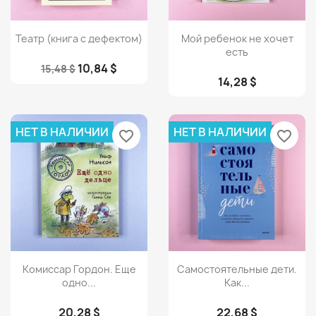
Просмотр
Просмотр


Театр (книга с дефектом)
Мой ребенок не хочет
есть
10,84 $
15,48 $
14,28 $
НЕТ В НАЛИЧИИ
НЕТ В НАЛИЧИИ
favorite_border
favorite_border
Просмотр
Просмотр


Комиссар Гордон. Еще
Самостоятельные дети.
одно...
Как...
20,28 $
22,68 $