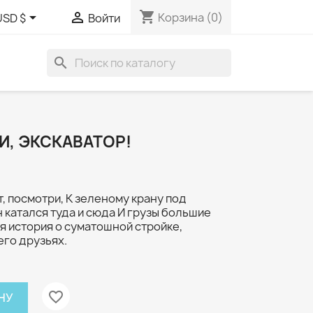
shopping_cart


Корзина
(0)
USD $
Войти
search
, ЭКСКАВАТОР!
 посмотри, К зеленому крану под
н катался туда и сюда И грузы большие
ая история о суматошной стройке,
его друзьях.
favorite_border
НУ