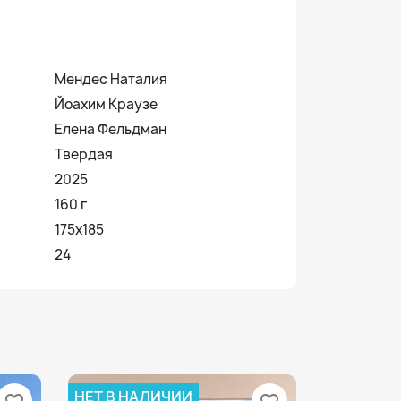
Мендес Наталия
Йоахим Краузе
Елена Фельдман
Твердая
2025
160 г
175x185
24
НЕТ В НАЛИЧИИ