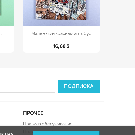
Просмотр

.
Маленький красный автобус
16,68 $
ПРОЧЕЕ
Правила обслуживания
Политика конфиденциальности
ваться