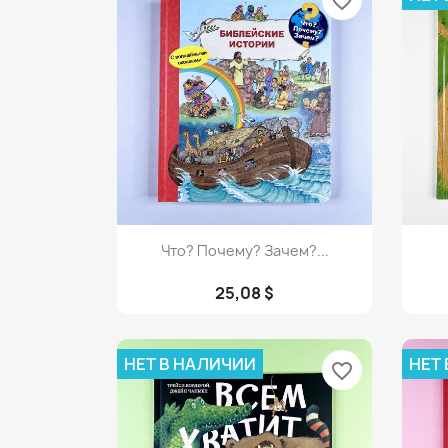
favorite_border
Просмотр

Что? Почему? Зачем?...
25,08 $
НЕТ В НАЛИЧИИ
НЕТ
favorite_border