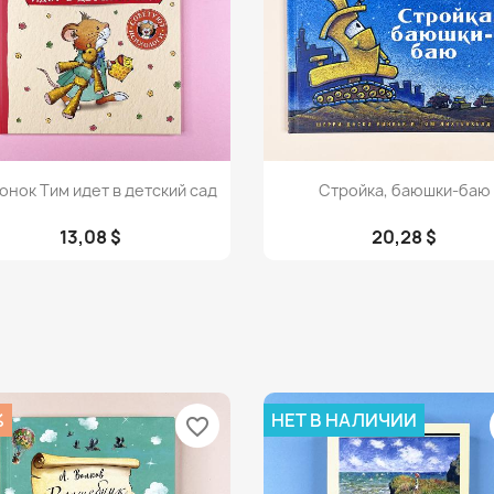
Просмотр
Просмотр


нок Тим идет в детский сад
Стройка, баюшки-баю
13,08 $
20,28 $
%
НЕТ В НАЛИЧИИ
favorite_border