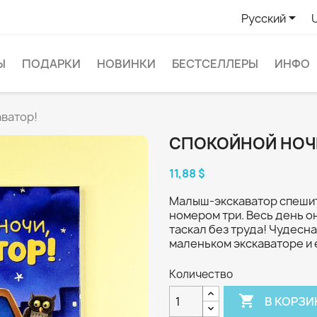

Русский
Ы
ПОДАРКИ
НОВИНКИ
БЕСТСЕЛЛЕРЫ
ИНФО
аватор!
СПОКОЙНОЙ НОЧИ
11,88 $
Малыш-экскаватор спешит,
номером три. Весь день о
таскал без труда! Чудесн
маленьком экскаваторе и 
Количество

В КОРЗИ