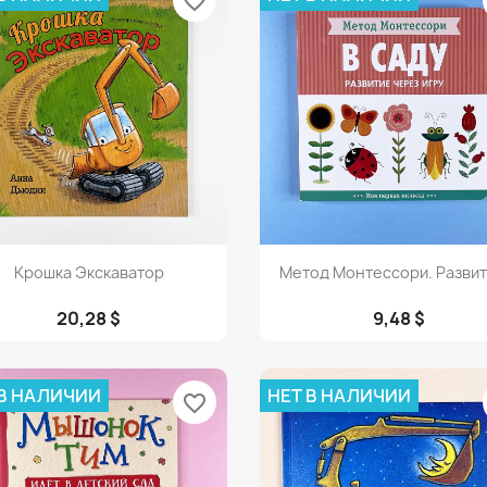
favorite_border
Просмотр
Просмотр


Крошка Экскаватор
Метод Монтессори. Развити
20,28 $
9,48 $
 В НАЛИЧИИ
НЕТ В НАЛИЧИИ
favorite_border