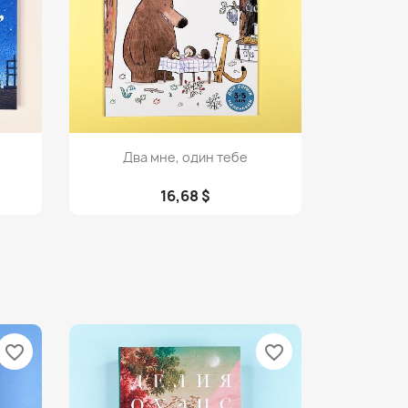
Просмотр

Два мне, один тебе
16,68 $
favorite_border
favorite_border