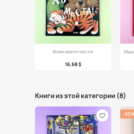
Просмотр

Всем хватит места!
Мышо
16,68 $
Книги из этой категории (8)
-20
favorite_border