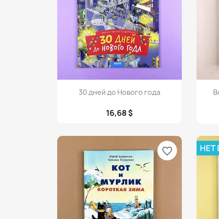
Просмотр

30 дней до Нового года
В
16,68 $
НЕТ
favorite_border