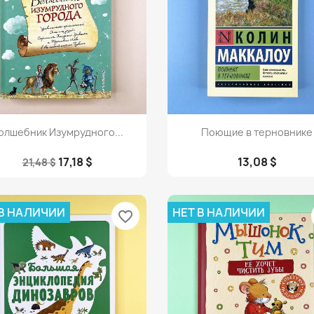
Просмотр
Просмотр


олшебник Изумрудного...
Поющие в терновнике
17,18 $
13,08 $
21,48 $
 В НАЛИЧИИ
НЕТ В НАЛИЧИИ
favorite_border