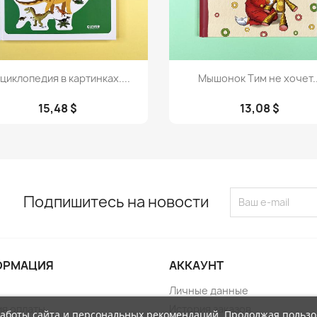
Просмотр
Просмотр


циклопедия в картинках....
Мышонок Тим не хочет..
15,48 $
13,08 $
Подпишитесь на новости
ОРМАЦИЯ
АККАУНТ
Личные данные
ия оплаты
История заказов
работы сайта и персональных рекомендаций. Продолжая пользо