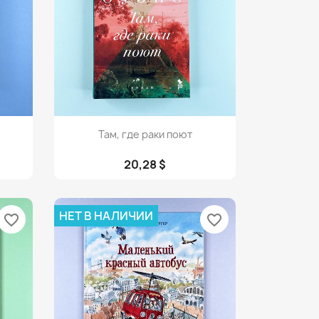
Просмотр

Там, где раки поют
20,28 $
НЕТ В НАЛИЧИИ
favorite_border
favorite_border