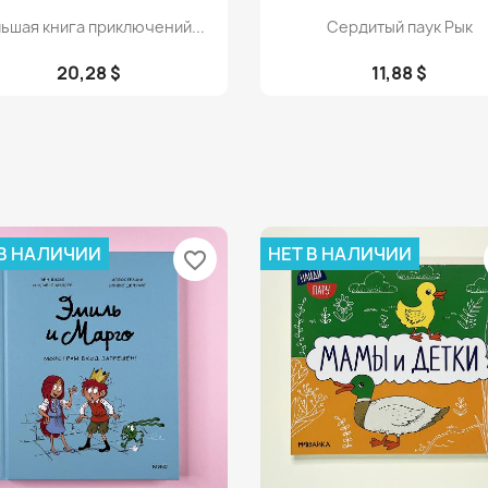
Просмотр
Просмотр


ьшая книга приключений...
Сердитый паук Рык
20,28 $
11,88 $
 В НАЛИЧИИ
НЕТ В НАЛИЧИИ
favorite_border