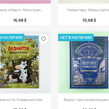
Просмотр
Просмотр


иль и Марго. Монстрам...
Найди пару. Мамы и дет
16,68 $
10,68 $
 В НАЛИЧИИ
НЕТ В НАЛИЧИИ
favorite_border
Просмотр
Просмотр


изелотта. Коварный план
Вокруг света в восемьдеся