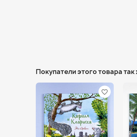
Покупатели этого товара так
favorite_border