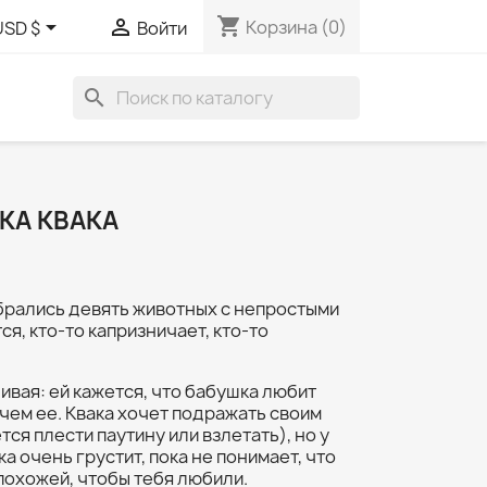
shopping_cart


Корзина
(0)
USD $
Войти
search
КА КВАКА
брались девять животных с непростыми
ся, кто-то капризничает, кто-то
ивая: ей кажется, что бабушка любит
чем ее. Квака хочет подражать своим
ся плести паутину или взлетать), но у
а очень грустит, пока не понимает, что
 похожей, чтобы тебя любили.