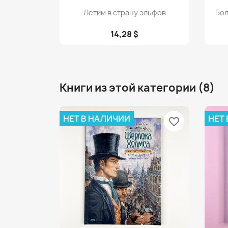
Просмотр

Летим в страну эльфов
Бол
14,28 $
Книги из этой категории (8)
НЕТ В НАЛИЧИИ
НЕТ
favorite_border