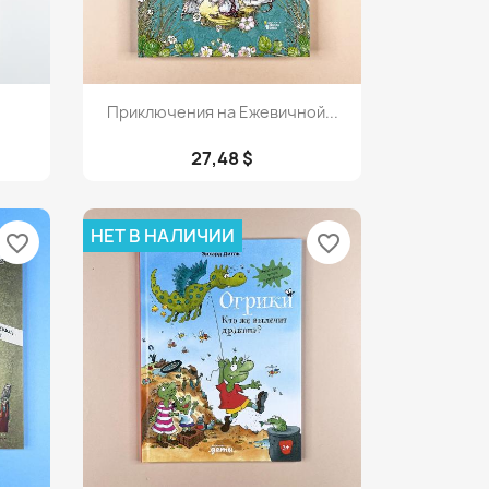
Просмотр

Приключения на Ежевичной...
27,48 $
НЕТ В НАЛИЧИИ
favorite_border
favorite_border