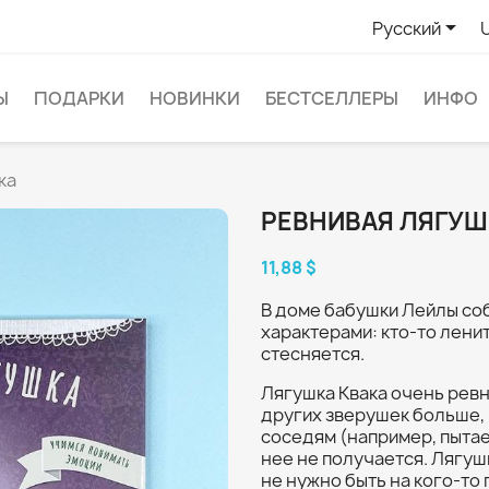

Русский
Ы
ПОДАРКИ
НОВИНКИ
БЕСТСЕЛЛЕРЫ
ИНФО
ка
РЕВНИВАЯ ЛЯГУШ
11,88 $
В доме бабушки Лейлы со
характерами: кто-то ленит
стесняется.
Лягушка Квака очень ревн
других зверушек больше, 
соседям (например, пытает
нее не получается. Лягушк
не нужно быть на кого-то