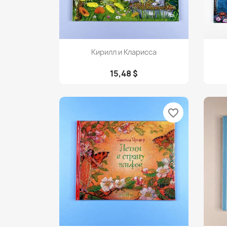
Просмотр

Кирилл и Кларисса
15,48 $
favorite_border