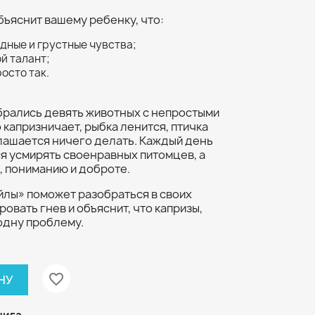
бъяснит вашему ребенку, что:
едные и грустные чувства;
ой талант;
росто так.
брались девять животных с непростыми
 капризничает, рыбка ленится, птичка
глашается ничего делать. Каждый день
я усмирять своенравных питомцев, а
, пониманию и доброте.
йлы» поможет разобраться в своих
овать гнев и объяснит, что капризы,
 одну проблему.
favorite_border
НУ