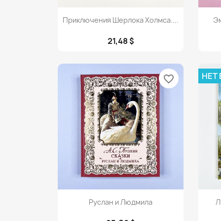
Просмотр

Приключения Шерлока Холмса....
Эм
21,48 $
НЕТ
favorite_border
Просмотр

Руслан и Людмила
Л