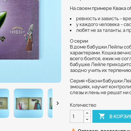
На своем примере Квака о
ревность и зависть – вр
у каждого человека – св
любят не за таланты, а п
О серии
В доме бабушки Лейлы со
характерами. Кошка вечно
всего боится, ежик не со
бабушке Лейле приходитс
заодно учить их терпению
Серия «Басни бабушки Ле
эмоциях, научит контролир
слезы и лень не решат ни

Количество

В КОРЗИ