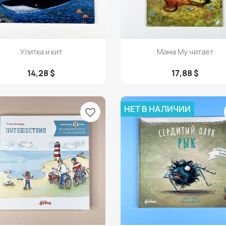
Просмотр
Просмотр


Улитка и кит
Мама Му читает
14,28 $
17,88 $
НЕТ В НАЛИЧИИ
favorite_border