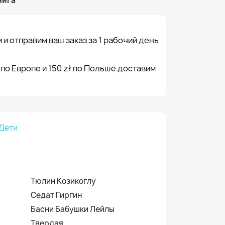
нига
 и отправим ваш заказ за 1 рабочий день
 по Европе и 150 zł по Польше доставим
Дети
Тюлин Козикоглу
Седат Гиргин
Басни Бабушки Лейлы
Твердая