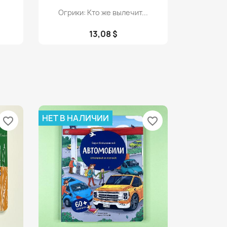
Просмотр

Огрики: Кто же вылечит...
13,08 $
НЕТ В НАЛИЧИИ
favorite_border
favorite_border