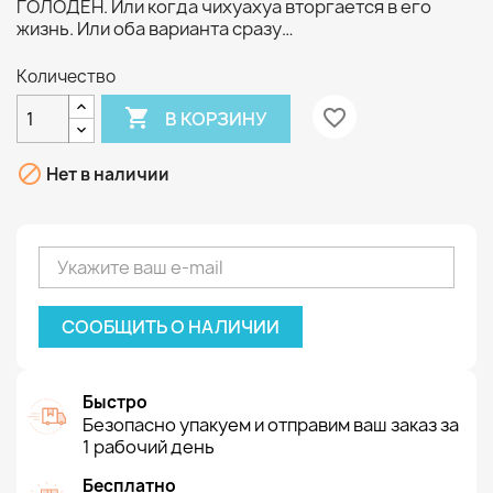
ГОЛОДЕН. Или когда чихуахуа вторгается в его
жизнь. Или оба варианта сразу…
Количество

favorite_border
В КОРЗИНУ

Нет в наличии
СООБЩИТЬ О НАЛИЧИИ
Быстро
Безопасно упакуем и отправим ваш заказ за
1 рабочий день
Бесплатно