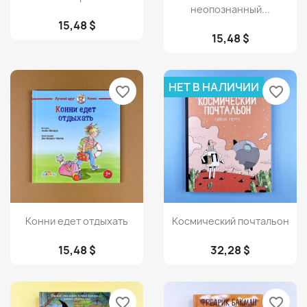
неопознанный...
15,48 $
15,48 $
НЕТ В НАЛИЧИИ
favorite_border
favorite_border
Просмотр
Просмотр


Конни едет отдыхать
Космический почтальон
15,48 $
32,28 $
favorite_border
favorite_border