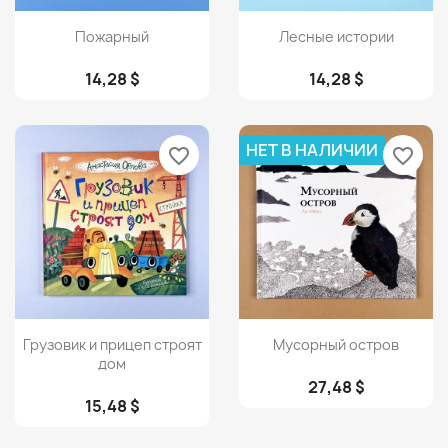
Просмотр
Просмотр


Пожарный
Лесные истории
14,28 $
14,28 $
НЕТ В НАЛИЧИИ
favorite_border
favorite_border
Просмотр
Просмотр


Грузовик и прицеп строят
Мусорный остров
дом
27,48 $
15,48 $