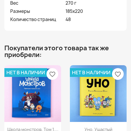
Вес
270 г
Размеры
185x220
Количество страниц
48
Покупатели этого товара так же
приобрели:
НЕТ В НАЛИЧИИ
НЕТ В НАЛИЧИИ
favorite_border
favorite_border
Просмотр
Просмотр


Школа монстров. Том 1....
Уно. Ушастый