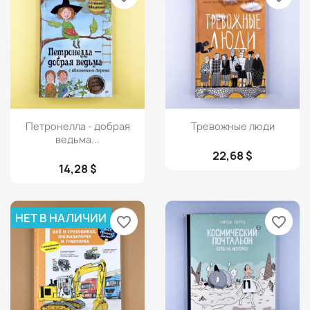
Просмотр
Просмотр


Петронелла - добрая
Тревожные люди
ведьма...
22,68 $
14,28 $
НЕТ В НАЛИЧИИ
favorite_border
favorite_border