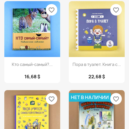
favorite_border
favorite_border
Просмотр
Просмотр


Кто самый-самый?...
Пора в туалет. Книга с...
16,68 $
22,68 $
НЕТ В НАЛИЧИИ
favorite_border
favorite_border