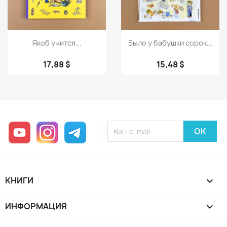
Просмотр
Просмотр


Якоб учится...
Было у бабушки сорок...
17,88 $
15,48 $
YouTube
Instagram
Telegram
КНИГИ

ИНФОРМАЦИЯ
