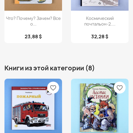
Просмотр
Просмотр


Что? Почему? Зачем? Все
Космический
о...
почтальон-2....
23,88 $
32,28 $
Книги из этой категории (8)
favorite_border
favorite_border