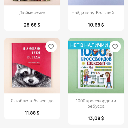
Просмотр
Просмотр


Дюймовочка
Найди пару. Большой –...
28,68 $
10,68 $
НЕТ В НАЛИЧИИ
favorite_border
favorite_border
Просмотр
Просмотр


Я люблю тебя всегда
1000 кроссвордов и
ребусов
11,88 $
13,08 $