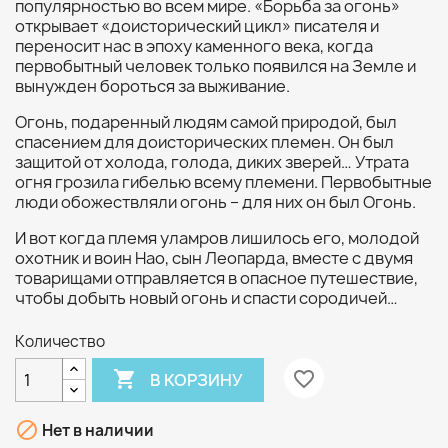
популярностью во всем мире. «Борьба за огонь»
открывает «доисторический цикл» писателя и
переносит нас в эпоху каменного века, когда
первобытный человек только появился на Земле и
вынужден бороться за выживание.
Огонь, подаренный людям самой природой, был
спасением для доисторических племен. Он был
защитой от холода, голода, диких зверей… Утрата
огня грозила гибелью всему племени. Первобытные
люди обожествляли огонь – для них он был Огонь.
И вот когда племя уламров лишилось его, молодой
охотник и воин Нао, сын Леопарда, вместе с двумя
товарищами отправляется в опасное путешествие,
чтобы добыть новый огонь и спасти сородичей…
Количество

favorite_border
В КОРЗИНУ

Нет в наличии