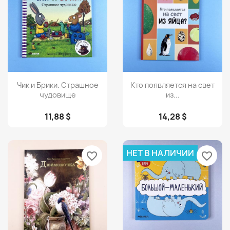
Просмотр
Просмотр


Чик и Брики. Страшное
Кто появляется на свет
чудовище
из...
11,88 $
14,28 $
НЕТ В НАЛИЧИИ
favorite_border
favorite_border