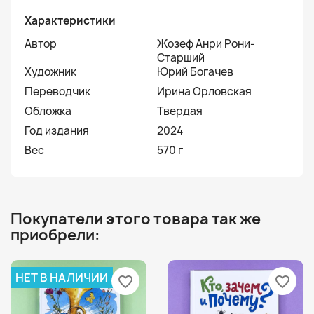
Характеристики
Автор
Жозеф Анри Рони-
Старший
Художник
Юрий Богачев
Переводчик
Ирина Орловская
Обложка
Твердая
Год издания
2024
Вес
570 г
Покупатели этого товара так же
приобрели:
НЕТ В НАЛИЧИИ
favorite_border
favorite_border