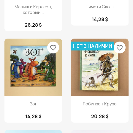
Просмотр
Просмотр


Малыш и Карлсон,
Тимоти Скотт
который...
14,28 $
26,28 $
НЕТ В НАЛИЧИИ
favorite_border
favorite_border
Просмотр
Просмотр


Зог
Робинзон Крузо
14,28 $
20,28 $