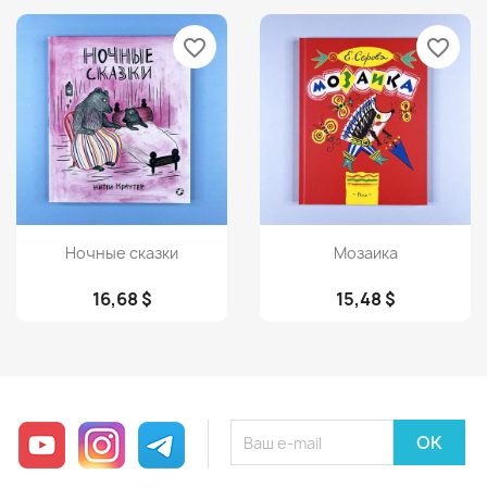
favorite_border
favorite_border
Просмотр
Просмотр


Ночные сказки
Мозаика
16,68 $
15,48 $
YouTube
Instagram
Telegram