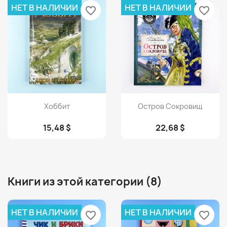
НЕТ В НАЛИЧИИ
НЕТ В НАЛИЧИИ
favorite_border
favorite_border
Просмотр
Просмотр


Хоббит
Остров Сокровищ
15,48 $
22,68 $
Книги из этой категории (8)
НЕТ В НАЛИЧИИ
НЕТ В НАЛИЧИИ
favorite_border
favorite_border