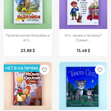
Просмотр
Просмотр


Приключения Незнайки и
Кто, зачем и почему?
его...
Самые...
23,88 $
15,48 $
НЕТ В НАЛИЧИИ
favorite_border
favorite_border