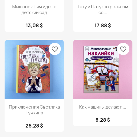
Просмотр
Просмотр


Мышонок Тим идет в
Тату и Пату: по рельсам
детский сад
со...
13,08 $
17,88 $
favorite_border
favorite_border
Просмотр
Просмотр


Приключения Светлика
Как машины делают....
Тучкина
8,28 $
26,28 $