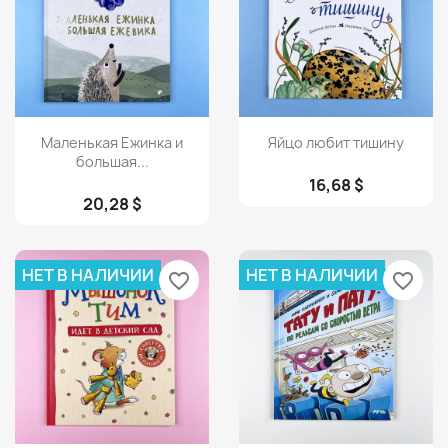
Просмотр
Просмотр


Маленькая Ежинка и
Яйцо любит тишину
большая...
16,68 $
20,28 $
НЕТ В НАЛИЧИИ
НЕТ В НАЛИЧИИ
favorite_border
favorite_border