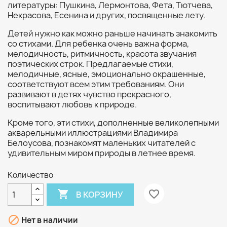
литературы: Пушкина, Лермонтова, Фета, Тютчева,
Некрасова, Есенина и других, посвященные лету.
Детей нужно как можно раньше начинать знакомить
со стихами. Для ребенка очень важна форма,
мелодичность, ритмичность, красота звучания
поэтических строк. Предлагаемые стихи,
мелодичные, ясные, эмоционально окрашенные,
соответствуют всем этим требованиям. Они
развивают в детях чувство прекрасного,
воспитывают любовь к природе.
Кроме того, эти стихи, дополненные великолепными
акварельными иллюстрациями Владимира
Белоусова, познакомят маленьких читателей с
удивительным миром природы в летнее время.
Количество

favorite_border
В КОРЗИНУ

Нет в наличии