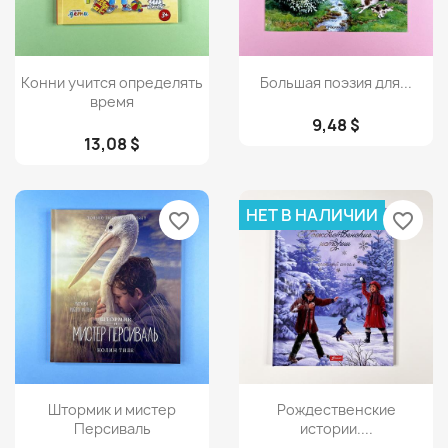
Просмотр
Просмотр


Конни учится определять
Большая поэзия для...
время
9,48 $
13,08 $
НЕТ В НАЛИЧИИ
favorite_border
favorite_border
Просмотр
Просмотр


Штормик и мистер
Рождественские
Персиваль
истории....