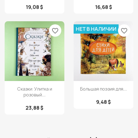
19,08 $
16,68 $
НЕТ В НАЛИЧИИ
favorite_border
favorite_border
Просмотр
Просмотр


Сказки: Улитка и
Большая поэзия для...
розовый...
9,48 $
23,88 $