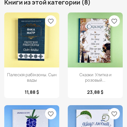
Книги из этой категории (8)
favorite_border
favorite_border
Просмотр
Просмотр


Палескія рабінзоны. Сын
Сказки: Улитка и
вады
розовый...
11,88 $
23,88 $
favorite_border
favorite_border