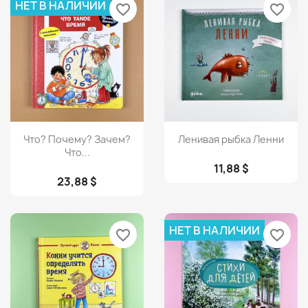
НЕТ В НАЛИЧИИ
favorite_border
favorite_border
Просмотр
Просмотр


Что? Почему? Зачем?
Ленивая рыбка Ленни
Что...
11,88 $
23,88 $
НЕТ В НАЛИЧИИ
favorite_border
favorite_border