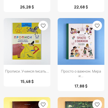
26,28 $
22,68 $
favorite_border
favorite_border
Просмотр
Просмотр


Прописи. Учимся писать...
Просто о важном. Мира
и...
15,48 $
17,88 $
favorite_border
favorite_border