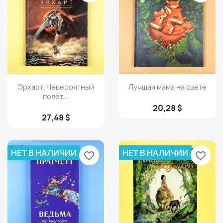
Просмотр
Просмотр


Эрхарт. Невероятный
Лучшая мама на свете
полёт...
20,28 $
27,48 $
НЕТ В НАЛИЧИИ
НЕТ В НАЛИЧИИ
favorite_border
favorite_border