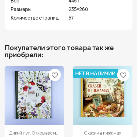
Вес
445 г
Размеры
235×260
Количество страниц
57
Покупатели этого товара так же
приобрели:
НЕТ В НАЛИЧИИ
favorite_border
favorite_border
Просмотр
Просмотр


Дикий луг. Открываем...
Сказки в пижамах