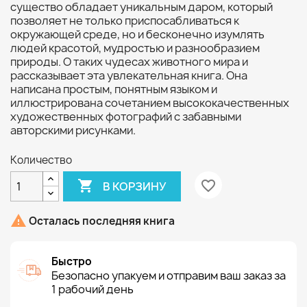
существо обладает уникальным даром, который
позволяет не только приспосабливаться к
окружающей среде, но и бесконечно изумлять
людей красотой, мудростью и разнообразием
природы. О таких чудесах животного мира и
рассказывает эта увлекательная книга. Она
написана простым, понятным языком и
иллюстрирована сочетанием высококачественных
художественных фотографий с забавными
авторскими рисунками.
Количество

favorite_border
В КОРЗИНУ

Осталась последняя книга
Быстро
Безопасно упакуем и отправим ваш заказ за
1 рабочий день