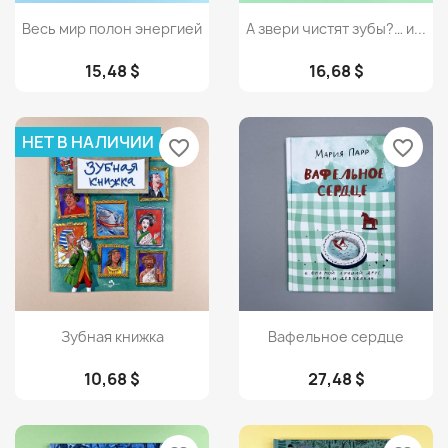
Просмотр
Просмотр


Весь мир полон энергией
А звери чистят зубы?… и...
15,48 $
16,68 $
НЕТ В НАЛИЧИИ
favorite_border
favorite_border
Просмотр
Просмотр


Зубная книжка
Вафельное сердце
10,68 $
27,48 $