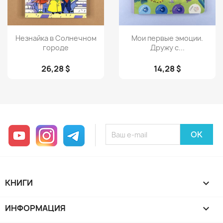
Просмотр
Просмотр


Незнайка в Солнечном
Мои первые эмоции.
городе
Дружу с...
26,28 $
14,28 $
YouTube
Instagram
Telegram
КНИГИ

ИНФОРМАЦИЯ
