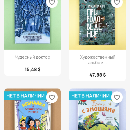
favorite_border
favorite_border
Просмотр
Просмотр


Чудесный доктор
Художественный
альбом...
15,48 $
47,88 $
НЕТ В НАЛИЧИИ
НЕТ В НАЛИЧИИ
favorite_border
favorite_border