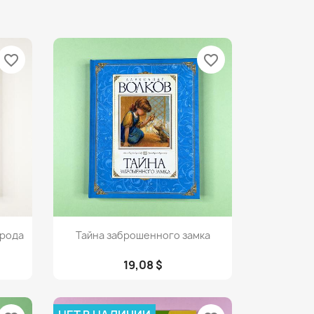
favorite_border
favorite_border
Просмотр

орода
Тайна заброшенного замка
19,08 $