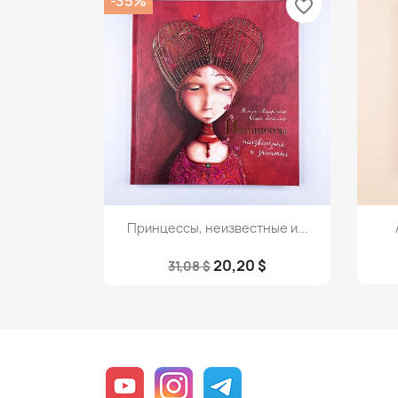
-35%
favorite_border
Просмотр

Принцессы, неизвестные и...
20,20 $
31,08 $
YouTube
Instagram
Telegram