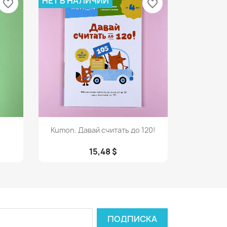
НЕТ В НАЛИЧИИ
favorite_border
favorite_border
Просмотр

Kumon. Давай считать до 120!
15,48 $