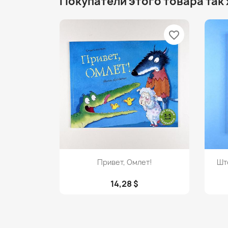
Покупатели этого товара так
favorite_border
Просмотр

Привет, Омлет!
Шт
14,28 $