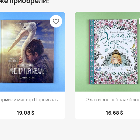
 же приобрели:
favorite_border
Просмотр
Просмотр


ормик и мистер Персиваль
Элла и волшебная ябло
19,08 $
16,68 $