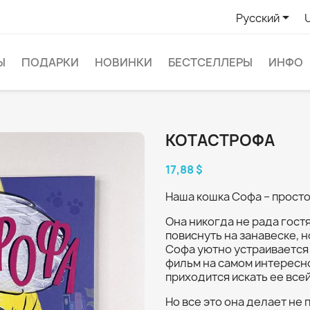

Русский
Ы
ПОДАРКИ
НОВИНКИ
БЕСТСЕЛЛЕРЫ
ИНФО
КОТАСТРОФА
17,88 $
Наша кошка Софа – прост
Она никогда не рада гостя
повиснуть на занавеске, н
Софа уютно устраивается 
фильм на самом интересном
приходится искать ее все
Но все это она делает не 