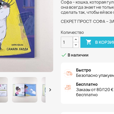
Софа – кошка, которая гул
она всегда знает не только
сделать так, чтобы ей все
СЕКРЕТ ПРОСТ: СОФА – 
Количество

В КОРЗИ

В наличии
Быстро
Безопасно упакуем
Бесплатно

Заказы от 80/120 €
бесплатно