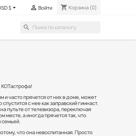
shopping_cart


Корзина
(0)
USD $
Войти
search
о КОТастрофа!
м и часто прячется от них в доме, может
о спустится с нее как заправский гимнаст.
на пульте от телевизора, переключая
 месте, а иногда прячется так, что
й семьей.
потому, что она невоспитанная. Просто