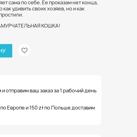
яет сама по себе. Ее проказам нет конца,
 как удивить своих хозяев, но и как
 простили.
ЗАМУРЧАТЕЛЬНАЯ КОШКА!
favorite_border
НУ
 и отправим ваш заказ за 1 рабочий день
 по Европе и 150 zł по Польше доставим