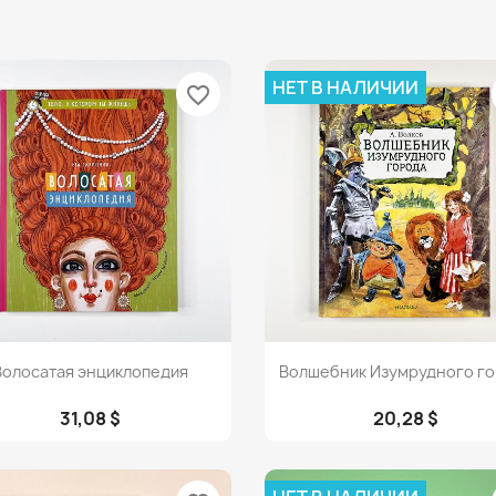
НЕТ В НАЛИЧИИ
favorite_border
Просмотр
Просмотр


Волосатая энциклопедия
Волшебник Изумрудного г
31,08 $
20,28 $