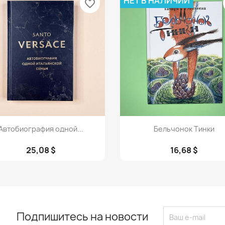
НЕТ В НАЛИЧИИ
favorite_border
Просмотр
Просмотр


Автобиография одной...
Бельчонок Тинки
25,08 $
16,68 $
Подпишитесь на новости