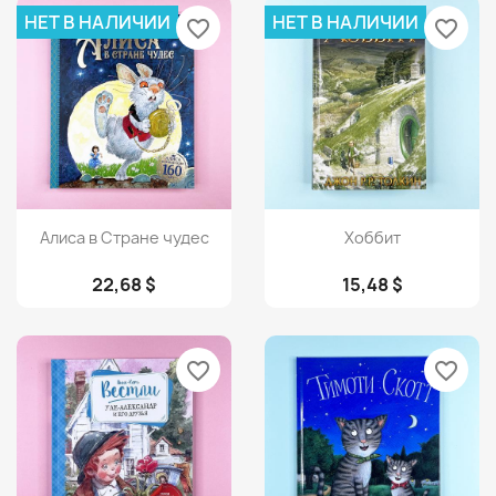
НЕТ В НАЛИЧИИ
НЕТ В НАЛИЧИИ
favorite_border
favorite_border
Просмотр
Просмотр


Алиса в Стране чудес
Хоббит
22,68 $
15,48 $
favorite_border
favorite_border