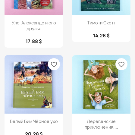
Просмотр
Просмотр


Уле-Александр и его
Тимоти Скотт
друзья
14,28 $
17,88 $
favorite_border
favorite_border
Просмотр
Просмотр


Белый Бим Чёрное ухо
Деревенские
приключения....
20,28 $