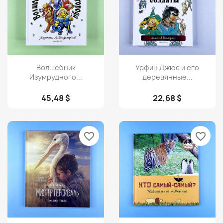
Просмотр
Просмотр


Волшебник
Урфин Джюс и его
Изумрудного...
деревянные...
45,48 $
22,68 $
favorite_border
favorite_border