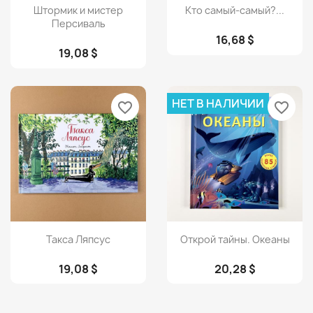
Просмотр
Просмотр


Штормик и мистер
Кто самый-самый?...
Персиваль
16,68 $
19,08 $
НЕТ В НАЛИЧИИ
favorite_border
favorite_border
Просмотр
Просмотр


Такса Ляпсус
Открой тайны. Океаны
19,08 $
20,28 $