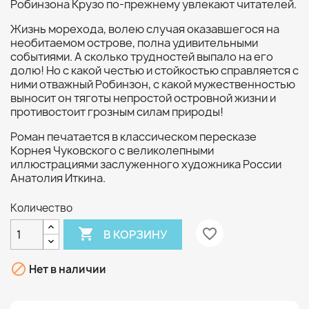
Робинзона Крузо по-прежнему увлекают читателей.
Жизнь морехода, волею случая оказавшегося на
необитаемом острове, полна удивительными
событиями. А сколько трудностей выпало на его
долю! Но с какой честью и стойкостью справляется с
ними отважный Робинзон, с какой мужественностью
выносит он тяготы непростой островной жизни и
противостоит грозным силам природы!
Роман печатается в классическом пересказе
Корнея Чуковского с великолепными
иллюстрациями заслуженного художника России
Анатолия Иткина.
Количество

favorite_border
В КОРЗИНУ

Нет в наличии