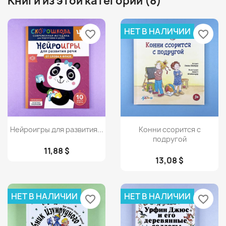
Книги из этой категории (8)
НЕТ В НАЛИЧИИ
favorite_border
favorite_border
Просмотр
Просмотр


Нейроигры для развития...
Конни ссорится с
подругой
11,88 $
13,08 $
НЕТ В НАЛИЧИИ
НЕТ В НАЛИЧИИ
favorite_border
favorite_border