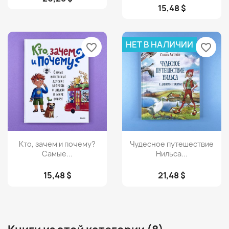
15,48 $
НЕТ В НАЛИЧИИ
favorite_border
favorite_border
Просмотр
Просмотр


Кто, зачем и почему?
Чудесное путешествие
Самые...
Нильса...
15,48 $
21,48 $