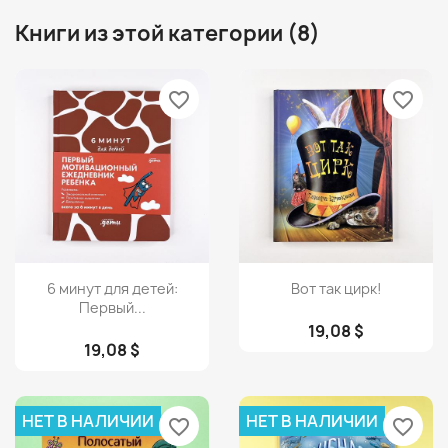
Книги из этой категории (8)
favorite_border
favorite_border
Просмотр
Просмотр


6 минут для детей:
Вот так цирк!
Первый...
19,08 $
19,08 $
НЕТ В НАЛИЧИИ
НЕТ В НАЛИЧИИ
favorite_border
favorite_border