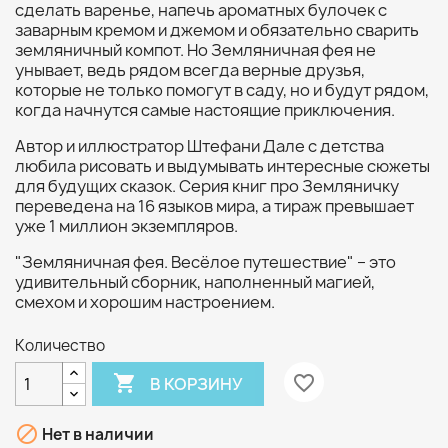
сделать варенье, напечь ароматных булочек с
заварным кремом и джемом и обязательно сварить
земляничный компот. Но Земляничная фея не
унывает, ведь рядом всегда верные друзья,
которые не только помогут в саду, но и будут рядом,
когда начнутся самые настоящие приключения.
Автор и иллюстратор Штефани Дале с детства
любила рисовать и выдумывать интересные сюжеты
для будущих сказок. Серия книг про Земляничку
переведена на 16 языков мира, а тираж превышает
уже 1 миллион экземпляров.
"Земляничная фея. Весёлое путешествие" – это
удивительный сборник, наполненный магией,
смехом и хорошим настроением.
Количество

favorite_border
В КОРЗИНУ

Нет в наличии