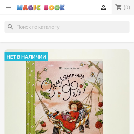
shopping_cart


(0)
search
НЕТ В НАЛИЧИИ