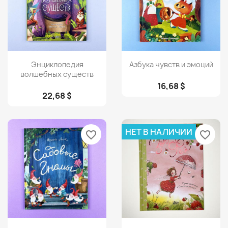
Просмотр
Просмотр


Энциклопедия
Азбука чувств и эмоций
волшебных существ
16,68 $
22,68 $
НЕТ В НАЛИЧИИ
favorite_border
favorite_border