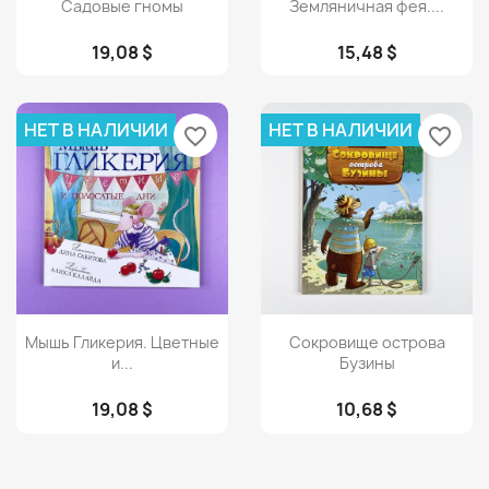
Просмотр
Просмотр


Садовые гномы
Земляничная фея....
19,08 $
15,48 $
НЕТ В НАЛИЧИИ
НЕТ В НАЛИЧИИ
favorite_border
favorite_border
Просмотр
Просмотр


Мышь Гликерия. Цветные
Сокровище острова
и...
Бузины
19,08 $
10,68 $