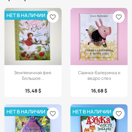
НЕТ В НАЛИЧИИ
favorite_border
favorite_border
Просмотр
Просмотр


Земляничная фея.
Свинка-балеринка и
Большое...
ведро слез
15,48 $
16,68 $
НЕТ В НАЛИЧИИ
НЕТ В НАЛИЧИИ
favorite_border
favorite_border