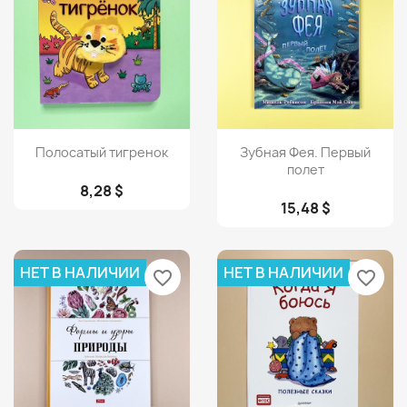
Просмотр
Просмотр


Полосатый тигренок
Зубная Фея. Первый
полет
8,28 $
15,48 $
НЕТ В НАЛИЧИИ
НЕТ В НАЛИЧИИ
favorite_border
favorite_border