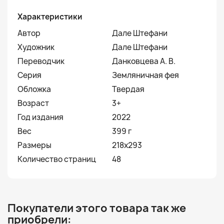
Характеристики
Автор
Дале Штефани
Художник
Дале Штефани
Переводчик
Данковцева А. В.
Серия
Земляничная фея
Обложка
Твердая
Возраст
3+
Год издания
2022
Вес
399 г
Размеры
218х293
Количество страниц
48
Покупатели этого товара так же
приобрели: