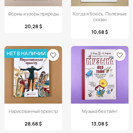
Просмотр
Просмотр


Формы и узоры природы
Когда я боюсь. Полезные
сказки
20,28 $
10,68 $
НЕТ В НАЛИЧИИ
favorite_border
favorite_border
Просмотр
Просмотр


Нарисованный оркестр
Музыка без тайн!
28,68 $
13,08 $