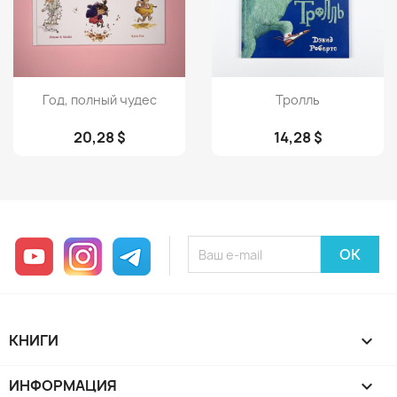
Просмотр
Просмотр


Год, полный чудес
Тролль
20,28 $
14,28 $
YouTube
Instagram
Telegram
КНИГИ

ИНФОРМАЦИЯ
