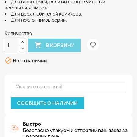
Для всей семьи, если вы любите читать и
веселиться вместе.
Для всех любителей комиксов.
Для поклонников серии.
Количество

favorite_border
В КОРЗИНУ

Нет в наличии
СООБЩИТЬ О НАЛИЧИИ
Быстро
Безопасно упакуем и отправим ваш заказ за
1 рабочий день