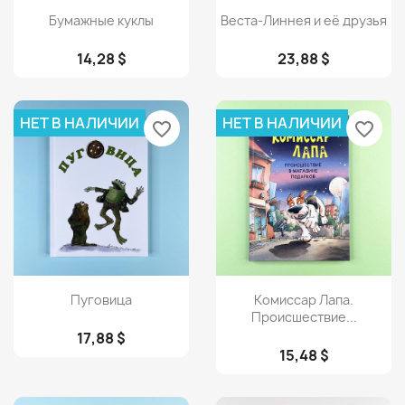
Просмотр
Просмотр


Бумажные куклы
Веста-Линнея и её друзья
14,28 $
23,88 $
НЕТ В НАЛИЧИИ
НЕТ В НАЛИЧИИ
favorite_border
favorite_border
Просмотр
Просмотр


Пуговица
Комиссар Лапа.
Происшествие...
17,88 $
15,48 $