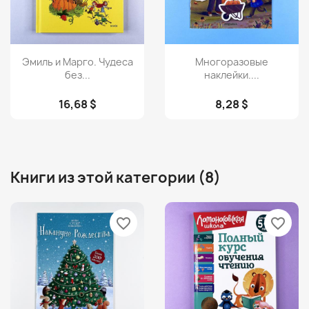
Просмотр
Просмотр


Эмиль и Марго. Чудеса
Многоразовые
без...
наклейки....
16,68 $
8,28 $
Книги из этой категории (8)
favorite_border
favorite_border