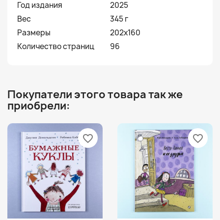
Год издания
2025
Вес
345 г
Размеры
202x160
Количество страниц
96
Покупатели этого товара так же
приобрели:
favorite_border
favorite_border