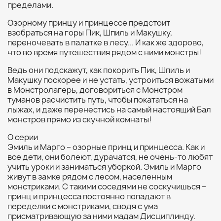
пределами.
Озорному принцу и принцессе предстоит
взобраться на горы Пик, Шпиль и Макушку,
переночевать в палатке в лесу... И как же здорово,
что во время путешествия рядом с ними монстры!
Ведь они подскажут, как покорить Пик, Шпиль и
Макушку поскорее и не устать, устроиться вожатыми
в Монстролагерь, договориться с Монстром
туманов расчистить путь, чтобы покататься на
лыжах, и даже перенестись на самый настоящий Бал
монстров прямо из скучной комнаты!
О серии
Эмиль и Марго – озорные принц и принцесса. Как и
все дети, они болеют, дурачатся, не очень-то любят
учить уроки и заниматься уборкой. Эмиль и Марго
живут в замке рядом с лесом, населенным
монстриками. С такими соседями не соскучишься –
принц и принцесса постоянно попадают в
переделки с монстриками, сводя с ума
присматривающую за ними мадам Дисциплинду.