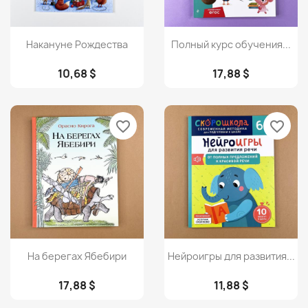
Просмотр
Просмотр


Накануне Рождества
Полный курс обучения...
10,68 $
17,88 $
favorite_border
favorite_border
Просмотр
Просмотр


На берегах Ябебири
Нейроигры для развития...
17,88 $
11,88 $