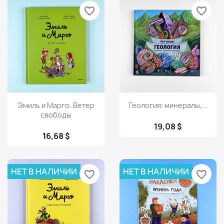
favorite_border
favorite_border
Просмотр
Просмотр


Эмиль и Марго. Ветер
Геология: минералы,...
свободы
19,08 $
16,68 $
НЕТ В НАЛИЧИИ
НЕТ В НАЛИЧИИ
favorite_border
favorite_border