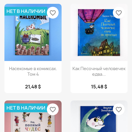
НЕТ В НАЛИЧИИ
favorite_border
favorite_border
Просмотр
Просмотр


Насекомые в комиксах.
Как Песочный человечек
Том 4
едва...
21,48 $
15,48 $
НЕТ В НАЛИЧИИ
favorite_border
favorite_border