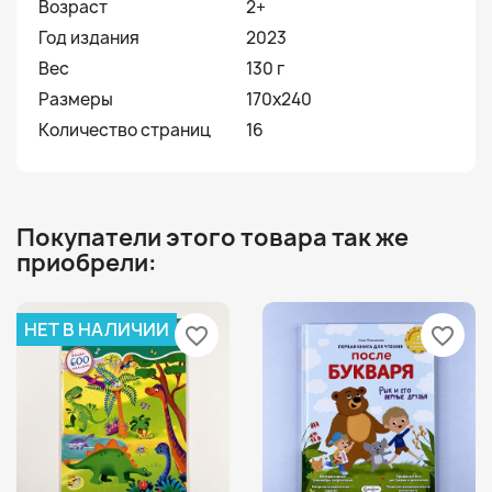
Возраст
2+
Год издания
2023
Вес
130 г
Размеры
170х240
Количество страниц
16
Покупатели этого товара так же
приобрели:
НЕТ В НАЛИЧИИ
favorite_border
favorite_border