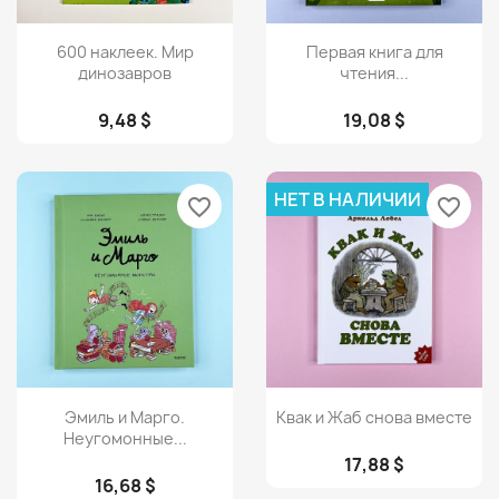
Просмотр
Просмотр


600 наклеек. Мир
Первая книга для
динозавров
чтения...
9,48 $
19,08 $
НЕТ В НАЛИЧИИ
favorite_border
favorite_border
Просмотр
Просмотр


Эмиль и Марго.
Квак и Жаб снова вместе
Неугомонные...
17,88 $
16,68 $