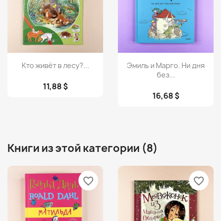
Просмотр
Просмотр


Кто живёт в лесу?...
Эмиль и Марго. Ни дня
без...
11,88 $
16,68 $
Книги из этой категории (8)
favorite_border
favorite_border