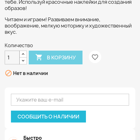
тебе. Используй красочные наклейки для создания
образов!
Читаем и играем! Развиваем внимание,
воображение, мелкую моторику и художественный
вкус.
Количество

favorite_border
В КОРЗИНУ

Нет в наличии
СООБЩИТЬ О НАЛИЧИИ
Быстро