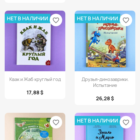
НЕТ В НАЛИЧИИ
НЕТ В НАЛИЧИИ
favorite_border
favorite_border
Просмотр
Просмотр


Квак и Жаб круглый год
Друзья-динозаврики.
Испытание
17,88 $
26,28 $
НЕТ В НАЛИЧИИ
favorite_border
favorite_border