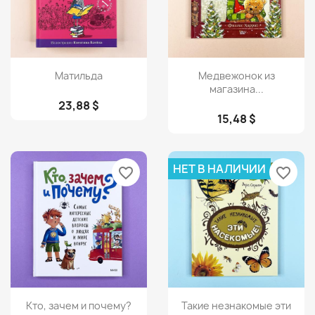
Просмотр
Просмотр


Матильда
Медвежонок из
магазина...
23,88 $
15,48 $
НЕТ В НАЛИЧИИ
favorite_border
favorite_border
Просмотр
Просмотр


Кто, зачем и почему?
Такие незнакомые эти