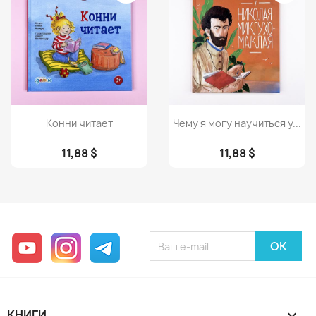
Просмотр
Просмотр


Конни читает
Чему я могу научиться у...
11,88 $
11,88 $
YouTube
Instagram
Telegram
КНИГИ
