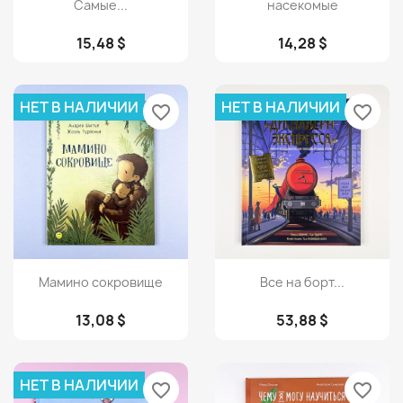
Самые...
насекомые
15,48 $
14,28 $
НЕТ В НАЛИЧИИ
НЕТ В НАЛИЧИИ
favorite_border
favorite_border
Просмотр
Просмотр


Мамино сокровище
Все на борт...
13,08 $
53,88 $
НЕТ В НАЛИЧИИ
favorite_border
favorite_border