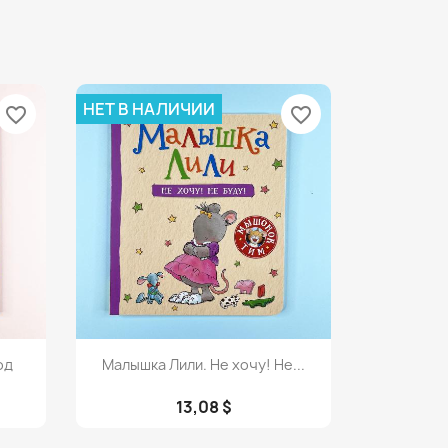
НЕТ В НАЛИЧИИ
favorite_border
favorite_border
Просмотр

од
Малышка Лили. Не хочу! Не...
13,08 $