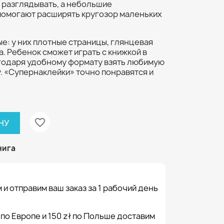
 разглядывать, а небольшие
помогают расширять кругозор маленьких
ые: у них плотные страницы, глянцевая
а. Ребенок сможет играть с книжкой в
агодаря удобному формату взять любимую
у. «Супернаклейки» точно понравятся и
favorite_border
НУ
нига
 и отправим ваш заказ за 1 рабочий день
 по Европе и 150 zł по Польше доставим