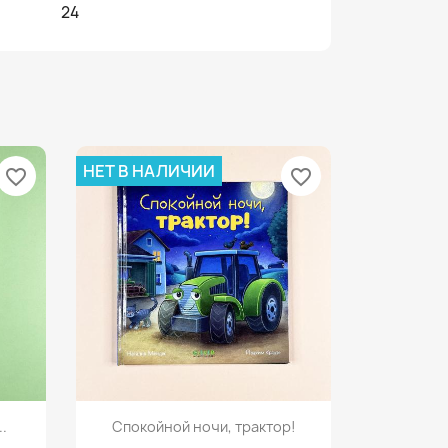
24
НЕТ В НАЛИЧИИ
favorite_border
favorite_border
Просмотр

.
Спокойной ночи, трактор!