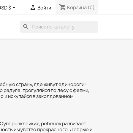
shopping_cart


Корзина
(0)
USD $
Войти
search
ебную страну, где живут единороги!
о радуге, прогуляйся по лесу с феями,
о и искупайся в заколдованном
 «Супернаклейки», ребенок развивает
ность и чувство прекрасного. Добрые и