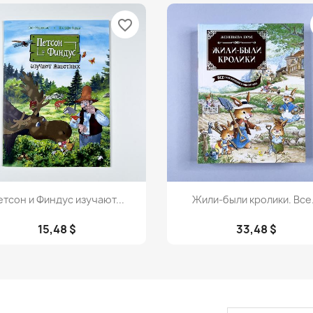
favorite_border
Просмотр
Просмотр


тсон и Финдус изучают...
Жили-были кролики. Все.
15,48 $
33,48 $