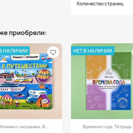
Количество страниц
 же приобрели:
 В НАЛИЧИИ
НЕТ В НАЛИЧИИ
favorite_border
Просмотр
Просмотр


Книжки с окошками. В...
Времена года. Тетрадь..