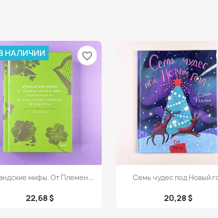
 В НАЛИЧИИ
favorite_border
Просмотр
Просмотр


андские мифы. От Племен...
Семь чудес под Новый г
22,68 $
20,28 $