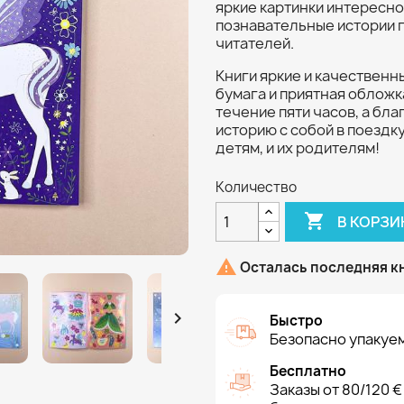
яркие картинки интересно
познавательные истории 
читателей.
Книги яркие и качественн
бумага и приятная обложк
течение пяти часов, а бл
историю с собой в поездк
детям, и их родителям!
Количество

В КОРЗИ

Осталась последняя к

Быстро
Безопасно упакуем
Бесплатно
Заказы от 80/120 €