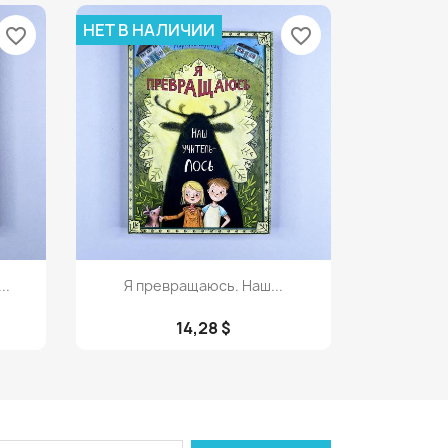
НЕТ В НАЛИЧИИ
favorite_border
favorite_border
Просмотр

..
Я превращаюсь. Наш...
14,28 $