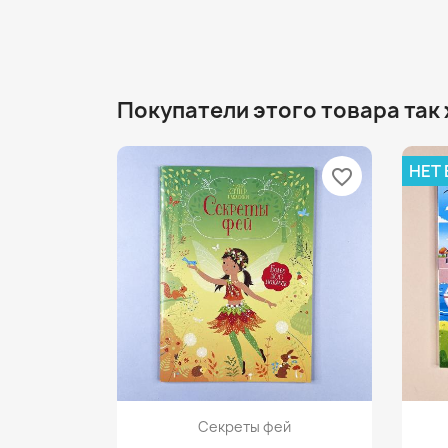
Покупатели этого товара так
НЕТ
favorite_border
Просмотр

Секреты фей