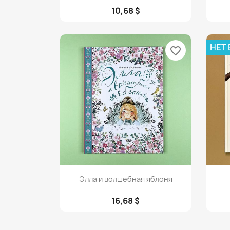
10,68 $
НЕТ
favorite_border
Просмотр

Элла и волшебная яблоня
16,68 $