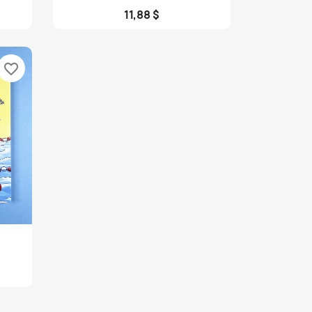
11,88 $
favorite_border