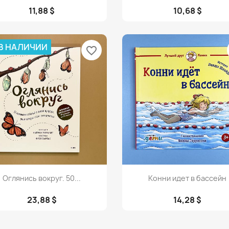
11,88 $
10,68 $
 В НАЛИЧИИ
favorite_border
Просмотр
Просмотр


Оглянись вокруг. 50...
Конни идет в бассейн
23,88 $
14,28 $