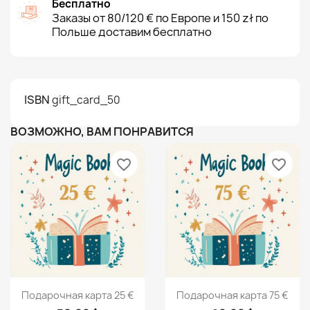
Бесплатно
Заказы от 80/120 € по Европе и 150 zł по
Польше доставим бесплатно
ISBN
gift_card_50
ВОЗМОЖНО, ВАМ ПОНРАВИТСЯ
favorite_border
favorite_border
Просмотр
Просмотр


Подарочная карта 25 €
Подарочная карта 75 €