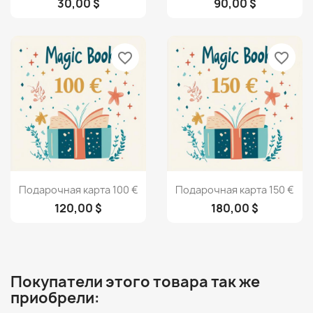
30,00 $
90,00 $
favorite_border
favorite_border
Просмотр
Просмотр


Подарочная карта 100 €
Подарочная карта 150 €
120,00 $
180,00 $
Покупатели этого товара так же
приобрели: