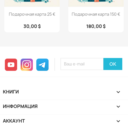
Просмотр
Просмотр


Подарочная карта 25 €
Подарочная карта 150 €
30,00 $
180,00 $
YouTube
Instagram
Telegram
КНИГИ

ИНФОРМАЦИЯ

АККАУНТ
