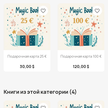
favorite_border
favorite_border
Просмотр
Просмотр


Подарочная карта 25 €
Подарочная карта 100 €
30,00 $
120,00 $
Книги из этой категории (4)