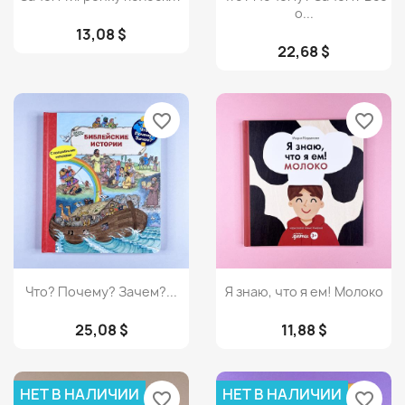
о...
13,08 $
22,68 $
favorite_border
favorite_border
Просмотр
Просмотр


Что? Почему? Зачем?...
Я знаю, что я ем! Молоко
25,08 $
11,88 $
НЕТ В НАЛИЧИИ
НЕТ В НАЛИЧИИ
favorite_border
favorite_border