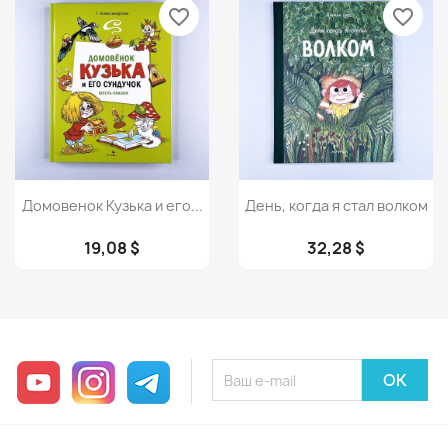
favorite_border
favorite_border
Просмотр
Просмотр


Домовенок Кузька и его...
День, когда я стал волком
19,08 $
32,28 $
YouTube
Instagram
Telegram