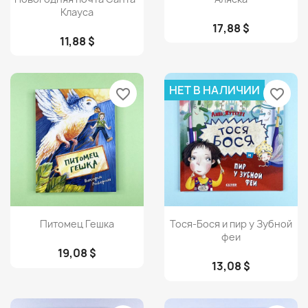
Клауса
17,88 $
11,88 $
НЕТ В НАЛИЧИИ
favorite_border
favorite_border
Просмотр
Просмотр


Питомец Гешка
Тося-Бося и пир у Зубной
феи
19,08 $
13,08 $