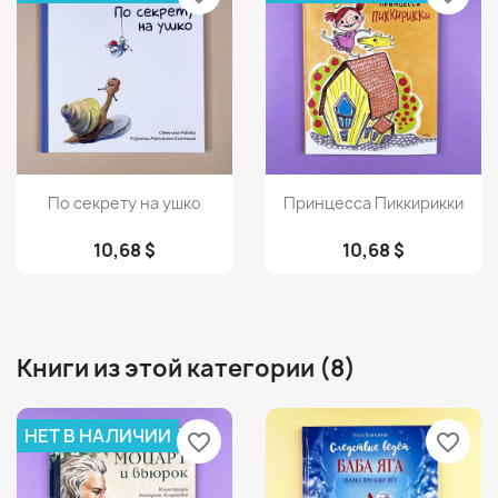
Просмотр
Просмотр


По секрету на ушко
Принцесса Пиккирикки
10,68 $
10,68 $
Книги из этой категории (8)
НЕТ В НАЛИЧИИ
favorite_border
favorite_border