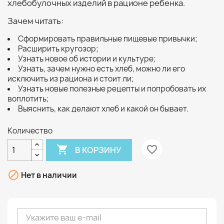
хлебобулочных изделий в рационе ребенка.
Зачем читать:
Сформировать правильные пищевые привычки;
Расширить кругозор;
Узнать новое об истории и культуре;
Узнать, зачем нужно есть хлеб, можно ли его
исключить из рациона и стоит ли;
Узнать новые полезные рецепты и попробовать их
воплотить;
Выяснить, как делают хлеб и какой он бывает.
Количество

favorite_border
В КОРЗИНУ

Нет в наличии