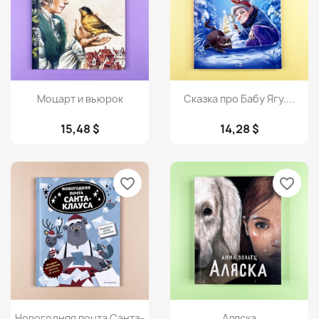
Просмотр
Просмотр


Моцарт и вьюрок
Сказка про Бабу Ягу....
15,48 $
14,28 $
favorite_border
favorite_border
Просмотр
Просмотр


Новогодняя почта Санта-
Аляска