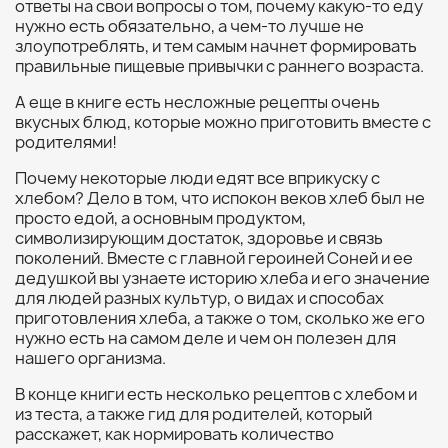
ответы на свои вопросы о том, почему какую-то еду
нужно есть обязательно, а чем-то лучше не
злоупотреблять, и тем самым начнет формировать
правильные пищевые привычки с раннего возраста.
А еще в книге есть несложные рецепты очень
вкусных блюд, которые можно приготовить вместе с
родителями!
Почему некоторые люди едят все вприкуску с
хлебом? Дело в том, что испокон веков хлеб был не
просто едой, а основным продуктом,
символизирующим достаток, здоровье и связь
поколений. Вместе с главной героиней Соней и ее
дедушкой вы узнаете историю хлеба и его значение
для людей разных культур, о видах и способах
приготовления хлеба, а также о том, сколько же его
нужно есть на самом деле и чем он полезен для
нашего организма.
В конце книги есть несколько рецептов с хлебом и
из теста, а также гид для родителей, который
расскажет, как нормировать количество