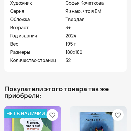
Художник
Софья Кочеткова
Серия
Я знаю, что я ЕМ
Обложка
Твердая
Возраст
3+
Год издания
2024
Вес
195 г
Размеры
180x180
Количество страниц
32
Покупатели этого товара так же
приобрели:
НЕТ В НАЛИЧИИ
favorite_border
favorite_border