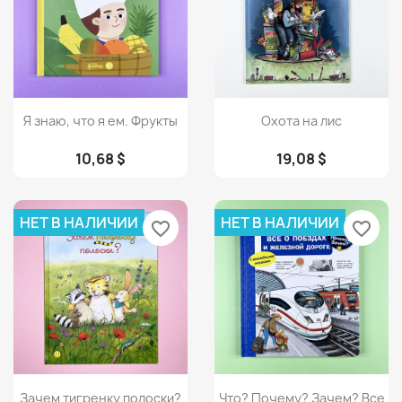
Просмотр
Просмотр


Я знаю, что я ем. Фрукты
Охота на лис
10,68 $
19,08 $
НЕТ В НАЛИЧИИ
НЕТ В НАЛИЧИИ
favorite_border
favorite_border
Просмотр
Просмотр


Зачем тигренку полоски?
Что? Почему? Зачем? Все