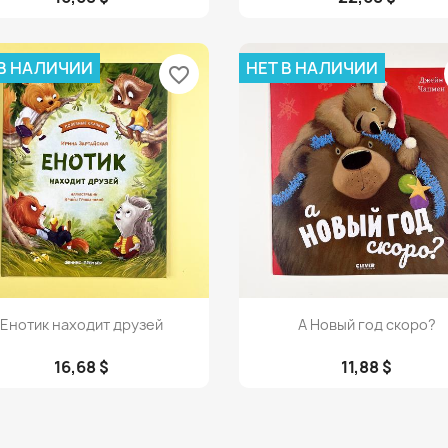
 В НАЛИЧИИ
НЕТ В НАЛИЧИИ
favorite_border
Просмотр
Просмотр


Енотик находит друзей
А Новый год скоро?
16,68 $
11,88 $