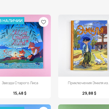
 В НАЛИЧИИ
favorite_border
Просмотр
Просмотр


Звезда Старого Лиса
Приключения Эмиля из..
15,48 $
29,88 $