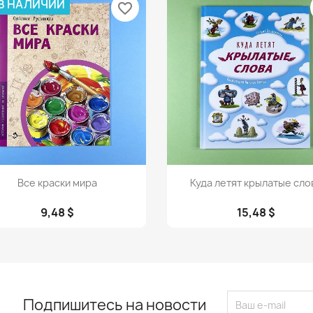
 В НАЛИЧИИ
favorite_border
Просмотр
Просмотр


Все краски мира
Куда летят крылатые сло
9,48 $
15,48 $
Подпишитесь на новости