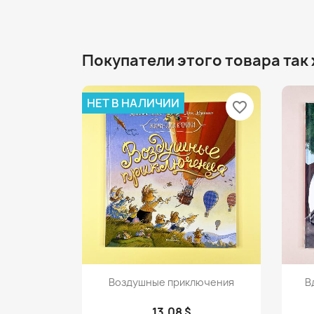
Покупатели этого товара так
НЕТ В НАЛИЧИИ
favorite_border
Просмотр

Воздушные приключения
В
13,08 $