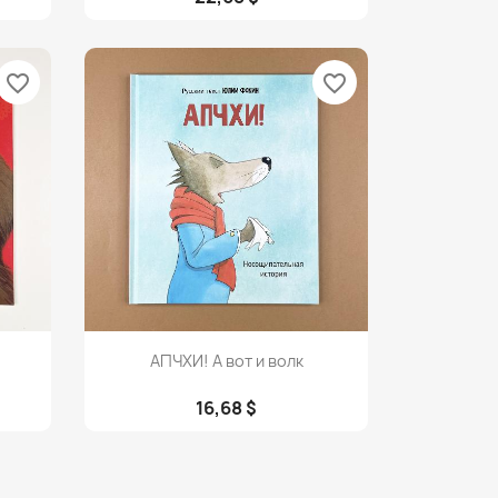
favorite_border
favorite_border
Просмотр

АПЧХИ! А вот и волк
16,68 $