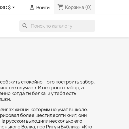
shopping_cart


Корзина
(0)
USD $
Войти
search
об жить спокойно – это построить забор.
инстве случаев. И не просто забор, а
нно когда ты белка, и у тебя есть
ишки.
вилах жизни, которым не учат в школе.
рировал более шестидесяти книг, они
 На русском выходили несколько его
енького Волка, про Риту и Бублика, «Кто