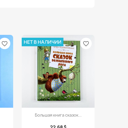
НЕТ В НАЛИЧИИ
favorite_border
favorite_border
Просмотр

Большая книга сказок...
22,68 $