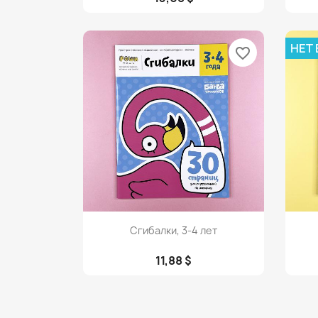
НЕТ
favorite_border
Просмотр

Сгибалки, 3-4 лет
11,88 $