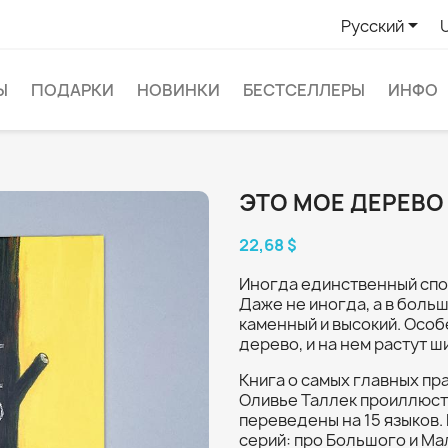

Русский
Ы
ПОДАРКИ
НОВИНКИ
БЕСТСЕЛЛЕРЫ
ИНФО
ЭТО МОЕ ДЕРЕВО
22,68 $
Иногда единственный спос
Даже не иногда, а в больш
каменный и высокий. Особе
дерево, и на нем растут ш
Книга о самых главных пра
Оливье Таллек проиллюст
переведены на 15 языков.
серий: про Большого и Мал