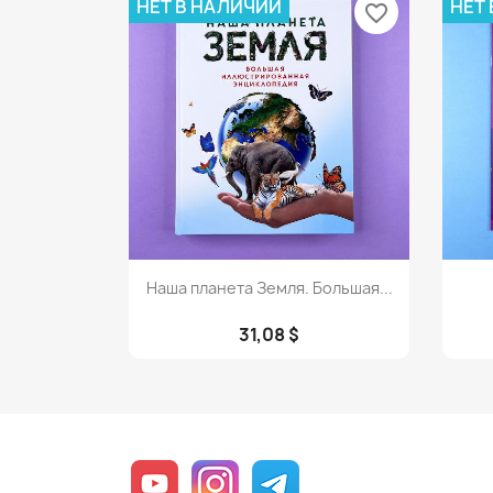
НЕТ В НАЛИЧИИ
НЕТ
favorite_border
Просмотр

Наша планета Земля. Большая...
31,08 $
YouTube
Instagram
Telegram