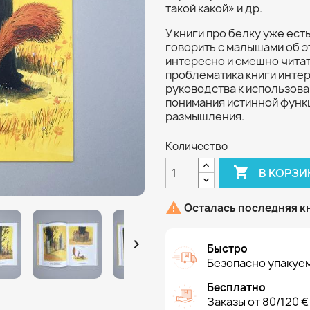
такой какой» и др.
У книги про белку уже ест
говорить с малышами об э
интересно и смешно чита
проблематика книги интер
руководства к использова
понимания истинной функц
размышления.
Количество

В КОРЗИ

Осталась последняя к

Быстро
Безопасно упакуем
Бесплатно
Заказы от 80/120 €