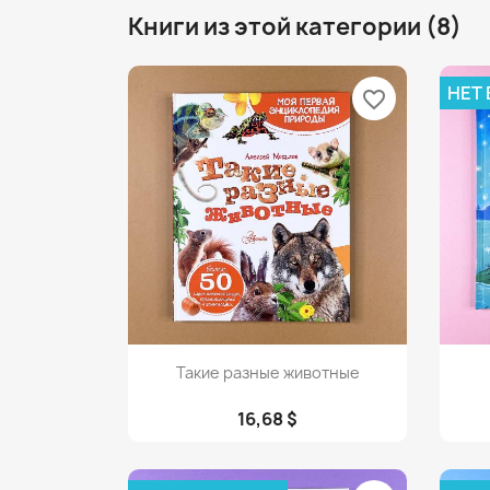
Книги из этой категории (8)
НЕТ
favorite_border
Просмотр

Такие разные животные
16,68 $