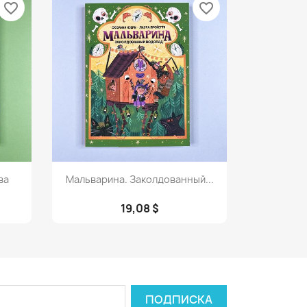
favorite_border
favorite_border
Просмотр

ва
Мальварина. Заколдованный...
19,08 $