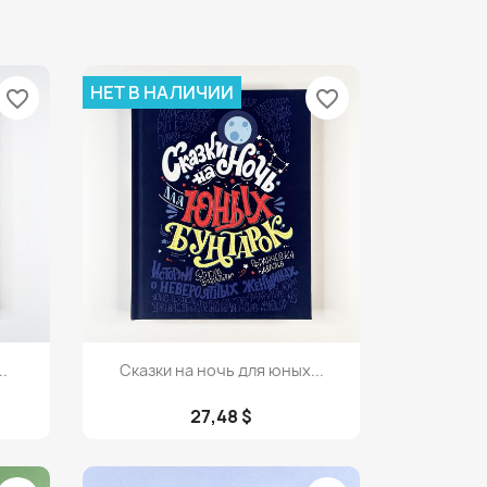
НЕТ В НАЛИЧИИ
favorite_border
favorite_border
Просмотр

.
Сказки на ночь для юных...
27,48 $