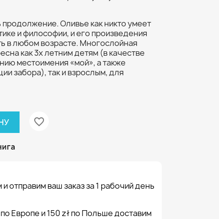
ь продолжение. Оливье как никто умеет
тике и философии, и его произведения
ть в любом возрасте. Многослойная
есна как 3х летним детям (в качестве
нию местоимения «мой», а также
ии забора), так и взрослым, для
favorite_border
НУ
нига
 и отправим ваш заказ за 1 рабочий день
 по Европе и 150 zł по Польше доставим