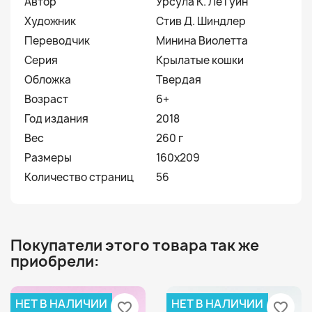
Автор
Урсула К. Ле Гуин
Художник
Стив Д. Шиндлер
Переводчик
Минина Виолетта
Серия
Крылатые кошки
Обложка
Твердая
Возраст
6+
Год издания
2018
Вес
260 г
Размеры
160x209
Количество страниц
56
Покупатели этого товара так же
приобрели:
НЕТ В НАЛИЧИИ
НЕТ В НАЛИЧИИ
favorite_border
favorite_border