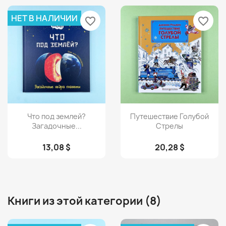
НЕТ В НАЛИЧИИ
favorite_border
favorite_border
Просмотр
Просмотр


Что под землей?
Путешествие Голубой
Загадочные...
Стрелы
13,08 $
20,28 $
Книги из этой категории (8)