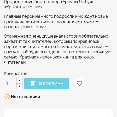
Продолжение бестселлера Урсулы Ле Гуин
«Крылатые кошки».
Главные герои немного подросли и их ждут новые
приключения и встречи, главная из которых —
возвращение к маме!
Эта нежная очень душевная история обязательно
захватит тех читателей, которым понравилась
первая книга, и тем, кто понимает, что это значит —
принять заблудшего одинокого котенка в любящую
семью. Красивая маленькая книга для юных
читателей.
Количество

favorite_border
В КОРЗИНУ

Нет в наличии