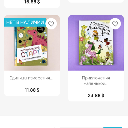
16,68 $
НЕТ В НАЛИЧИИ
favorite_border
favorite_border
Просмотр
Просмотр


Единицы измерения....
Приключения
маленькой...
11,88 $
23,88 $