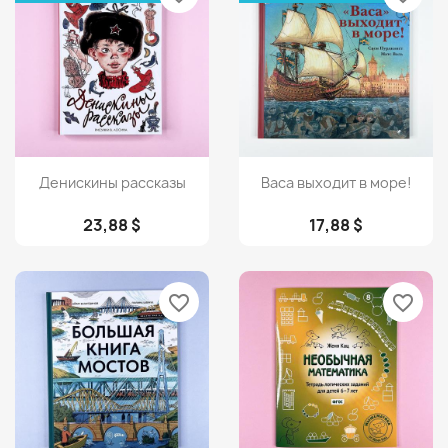
Просмотр
Просмотр


Денискины рассказы
Васа выходит в море!
23,88 $
17,88 $
favorite_border
favorite_border