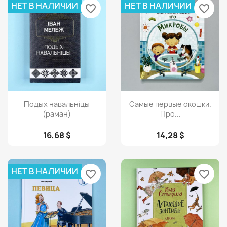
НЕТ В НАЛИЧИИ
НЕТ В НАЛИЧИИ
favorite_border
favorite_border
Просмотр
Просмотр


Подых навальніцы
Самые первые окошки.
(раман)
Про...
16,68 $
14,28 $
НЕТ В НАЛИЧИИ
favorite_border
favorite_border