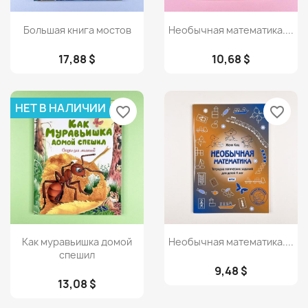
Просмотр
Просмотр


Большая книга мостов
Необычная математика....
17,88 $
10,68 $
НЕТ В НАЛИЧИИ
favorite_border
favorite_border
Просмотр
Просмотр


Как муравьишка домой
Необычная математика....
спешил
9,48 $
13,08 $