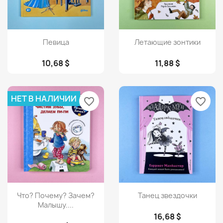
Просмотр
Просмотр


Певица
Летающие зонтики
10,68 $
11,88 $
НЕТ В НАЛИЧИИ
favorite_border
favorite_border
Просмотр
Просмотр


Что? Почему? Зачем?
Танец звездочки
Малышу....
16,68 $