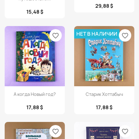
29,88 $
15,48 $
НЕТ В НАЛИЧИИ
favorite_border
favorite_border
Просмотр
Просмотр


А когда Новый год?
Старик Хоттабыч
17,88 $
17,88 $
favorite_border
favorite_border