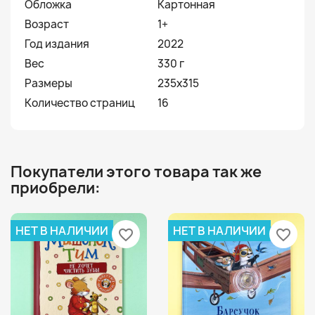
Обложка
Картонная
Возраст
1+
Год издания
2022
Вес
330 г
Размеры
235х315
Количество страниц
16
Покупатели этого товара так же
приобрели:
НЕТ В НАЛИЧИИ
НЕТ В НАЛИЧИИ
favorite_border
favorite_border