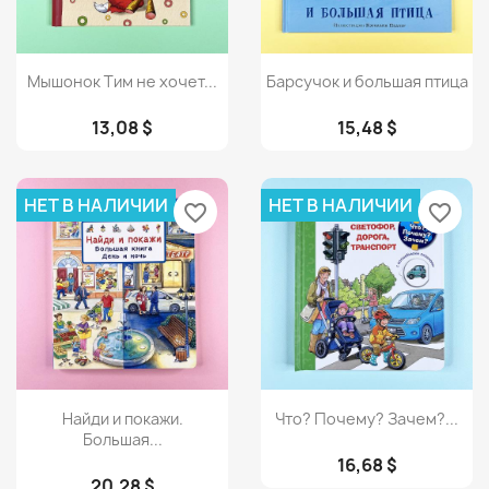
Просмотр
Просмотр


Мышонок Тим не хочет...
Барсучок и большая птица
13,08 $
15,48 $
НЕТ В НАЛИЧИИ
НЕТ В НАЛИЧИИ
favorite_border
favorite_border
Просмотр
Просмотр


Найди и покажи.
Что? Почему? Зачем?...
Большая...
16,68 $
20,28 $