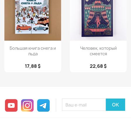
Просмотр
Просмотр


Большая книга снега и
Человек, который
льда
смеется
17,88 $
22,68 $
YouTube
Instagram
Telegram