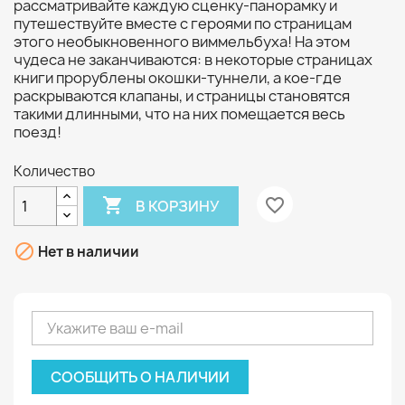
рассматривайте каждую сценку-панорамку и
путешествуйте вместе с героями по страницам
этого необыкновенного виммельбуха! На этом
чудеса не заканчиваются: в некоторые страницах
книги прорублены окошки-туннели, а кое-где
раскрываются клапаны, и страницы становятся
такими длинными, что на них помещается весь
поезд!
Количество

favorite_border
В КОРЗИНУ

Нет в наличии
СООБЩИТЬ О НАЛИЧИИ