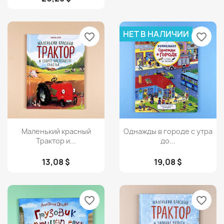
НЕТ В НАЛИЧИИ
favorite_border
favorite_border
Просмотр
Просмотр


Маленький красный
Однажды в городе с утра
Трактор и...
до...
13,08 $
19,08 $
favorite_border
favorite_border