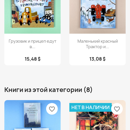
Просмотр
Просмотр


Грузовик и прицеп едут
Маленький красный
в...
Трактор и...
15,48 $
13,08 $
Книги из этой категории (8)
НЕТ В НАЛИЧИИ
favorite_border
favorite_border