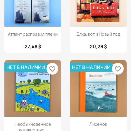
Просмотр
Просмотр


Атлант расправил плечи
Елка, кот и Новый год
27,48 $
20,28 $
НЕТ В НАЛИЧИИ
НЕТ В НАЛИЧИИ
favorite_border
favorite_border
Просмотр
Просмотр


Необыкновенное
Лисенок
путешествие...