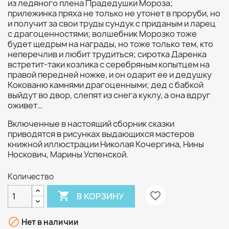
из ледяного плена Прадедушки Мороза;
прилежинка пряха не только не утонет в проруби, но
и получит за свои труды сундук с приданым и ларец
с драгоценностями; волшебник Морозко тоже
будет щедрым на награды, но тоже только тем, кто
неперечлив и любит трудиться; сиротка Даренка
встретит-таки козлика с серебряным копытцем на
правой передней ножке, и он одарит ее и дедушку
Кокованю камнями драгоценными; дед с бабкой
выйдут во двор, слепят из снега куклу, а она вдруг
оживет…
Включенные в настоящий сборник сказки
приводятся в рисунках выдающихся мастеров
книжной иллюстрации Николая Кочергина, Нины
Носкович, Марины Успенской.
Количество

favorite_border
В КОРЗИНУ

Нет в наличии