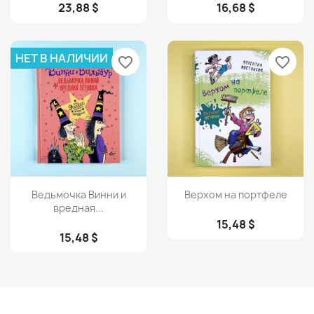
23,88 $
16,68 $
НЕТ В НАЛИЧИИ
favorite_border
favorite_border
Просмотр
Просмотр


Ведьмочка Винни и
Верхом на портфеле
вредная...
15,48 $
15,48 $