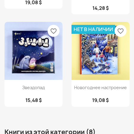
19,08 $
14,28 $
НЕТ В НАЛИЧИИ
favorite_border
favorite_border
Просмотр
Просмотр


Звездопад
Новогоднее настроение
15,48 $
19,08 $
Книги из этой категории (8)