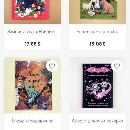
Просмотр
Просмотр


Зимняя азбука: Найди и...
Если в домике тесно
17,88 $
13,08 $
favorite_border
favorite_border
Просмотр
Просмотр


Мифы народов мира
Секрет девочки-искорки