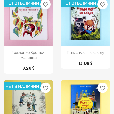
НЕТ В НАЛИЧИИ
НЕТ В НАЛИЧИИ
favorite_border
favorite_border
Просмотр
Просмотр


Рождение Крошки-
Панда идет по следу
Малышки
13,08 $
8,28 $
НЕТ В НАЛИЧИИ
favorite_border
favorite_border