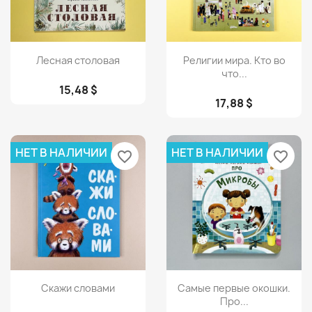
Просмотр
Просмотр


Лесная столовая
Религии мира. Кто во
что...
15,48 $
17,88 $
НЕТ В НАЛИЧИИ
НЕТ В НАЛИЧИИ
favorite_border
favorite_border
Просмотр
Просмотр


Скажи словами
Самые первые окошки.
Про...