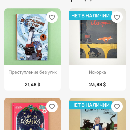
НЕТ В НАЛИЧИИ
favorite_border
favorite_border
Просмотр
Просмотр


Преступление без улик
Искорка
21,48 $
23,88 $
НЕТ В НАЛИЧИИ
favorite_border
favorite_border