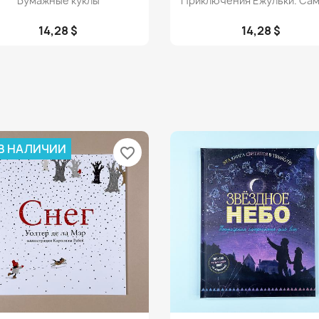
Бумажные куклы
Приключения Ежульки. Самы
14,28 $
14,28 $
 В НАЛИЧИИ
favorite_border