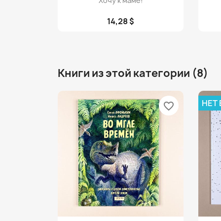
Хочу к маме!
14,28 $
Книги из этой категории (8)
НЕТ
favorite_border