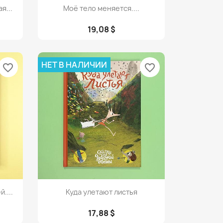
Просмотр

я...
Моё тело меняется....
19,08 $
НЕТ В НАЛИЧИИ
favorite_border
favorite_border
Просмотр

....
Куда улетают листья
17,88 $