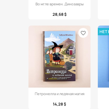
Просмотр

Во мгле времен. Динозавры
28,68 $
НЕТ
favorite_border
Просмотр

Петронелла и ледяная магия
14,28 $