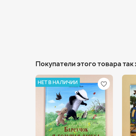
Покупатели этого товара так
НЕТ В НАЛИЧИИ
favorite_border