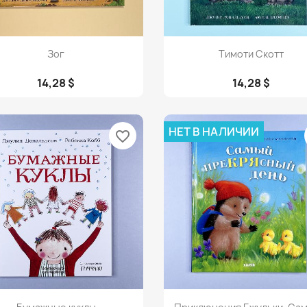
Просмотр
Просмотр


Зог
Тимоти Скотт
14,28 $
14,28 $
НЕТ В НАЛИЧИИ
favorite_border
Просмотр
Просмотр

