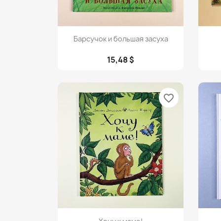
Просмотр

Барсучок и большая засуха
15,48 $
favorite_border
Просмотр
