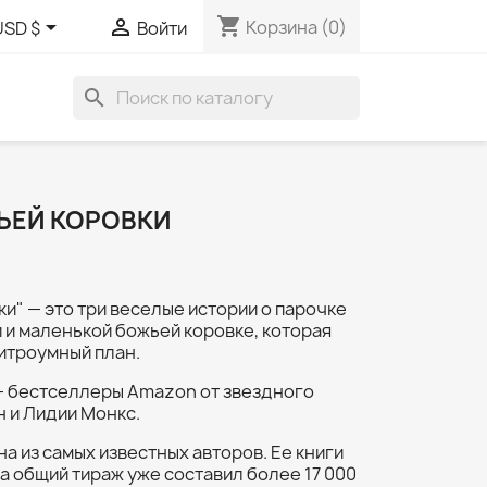
shopping_cart


Корзина
(0)
USD $
Войти
search
ЬЕЙ КОРОВКИ
ки" — это три веселые истории о парочке
 и маленькой божьей коровке, которая
итроумный план.
 — бестселлеры Amazon от звездного
 и Лидии Монкс.
 из самых известных авторов. Ее книги
 а общий тираж уже составил более 17 000