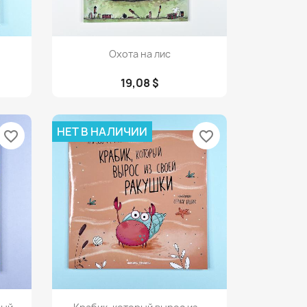
Просмотр

Охота на лис
19,08 $
НЕТ В НАЛИЧИИ
favorite_border
favorite_border
Просмотр
