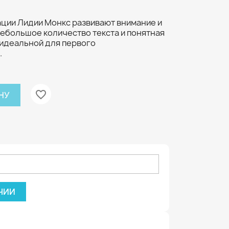
ации Лидии Монкс развивают внимание и
ебольшое количество текста и понятная
 идеальной для первого
.
favorite_border
НУ
ЧИИ