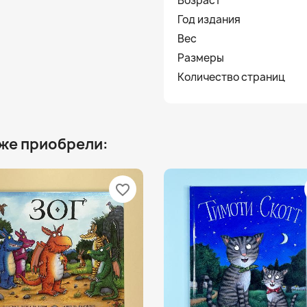
Возраст
Год издания
Вес
Размеры
Количество страниц
 же приобрели:
favorite_border