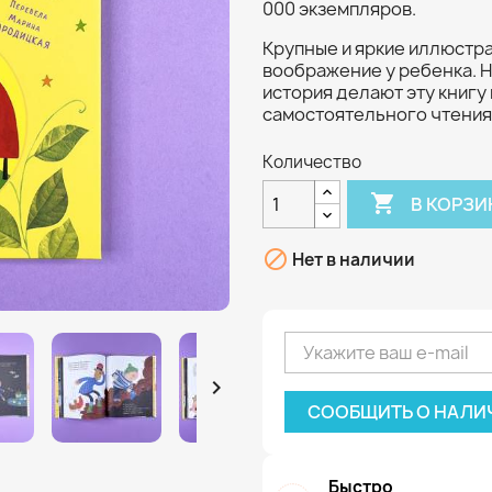
000 экземпляров.
Крупные и яркие иллюстр
воображение у ребенка. Н
история делают эту книгу
самостоятельного чтения
Количество

В КОРЗИ

Нет в наличии

СООБЩИТЬ О НАЛИ
Быстро