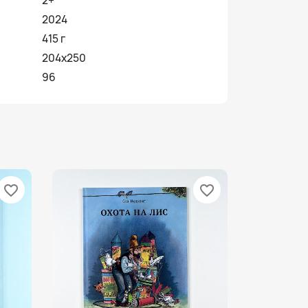
2+
2024
415 г
204х250
96
favorite_border
favorite_border