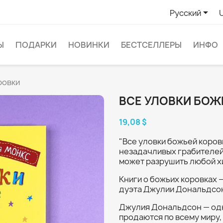

Русский
Ы
ПОДАРКИ
НОВИНКИ
БЕСТСЕЛЛЕРЫ
ИНФО
ровки
ВСЕ УЛОВКИ БОЖ
19,08 $
"Все уловки божьей коров
незадачливых грабителей
может разрушить любой х
Книги о божьих коровках
дуэта Джулии Дональдсон
Джулия Дональдсон — одна
продаются по всему миру,