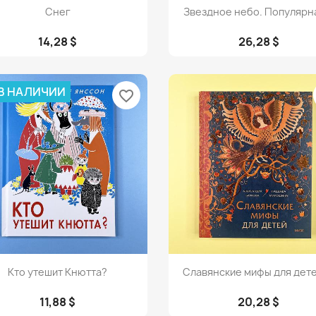
Просмотр
Просмотр


Снег
Звездное небо. Популярна
14,28 $
26,28 $
 В НАЛИЧИИ
favorite_border
Просмотр
Просмотр


Кто утешит Кнютта?
Славянские мифы для детей
11,88 $
20,28 $