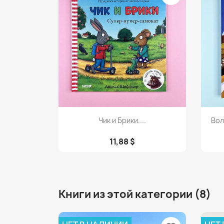
Просмотр

Чик и Брики....
Вол
11,88 $
Книги из этой категории (8)