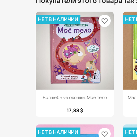
Покупатели этого товара так
НЕТ В НАЛИЧИИ
НЕТ
favorite_border
Просмотр

Волшебные окошки. Мое тело
Мал
17,88 $
НЕТ В НАЛИЧИИ
НЕТ
favorite_border