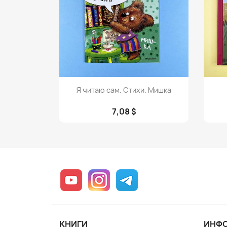
Просмотр

Я читаю сам. Стихи. Мишка
7,08 $
YouTube
Instagram
Telegram
КНИГИ
ИНФ