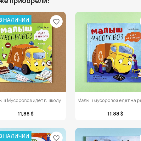
 же приобрели:
 В НАЛИЧИИ
favorite_border
Просмотр
Просмотр


ыш Мусоровоз идет в школу
Малыш мусоровоз едет на р
11,88 $
11,88 $
 В НАЛИЧИИ
favorite_border