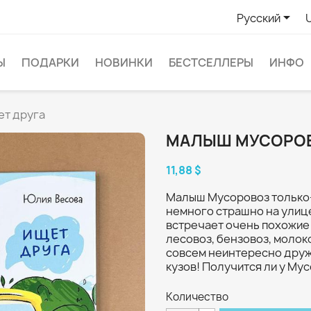

Русский
Ы
ПОДАРКИ
НОВИНКИ
БЕСТСЕЛЛЕРЫ
ИНФО
т друга
МАЛЫШ МУСОРОВ
11,88 $
Малыш Мусоровоз только-
немного страшно на улице
встречает очень похожие 
лесовоз, бензовоз, молок
совсем неинтересно дружи
кузов! Получится ли у Му
Количество