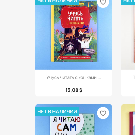
НЕТ В НАЛИЧИИ
НЕТ
favorite_border
Просмотр

Учусь читать с кошками....
13,08 $
НЕТ В НАЛИЧИИ
favorite_border