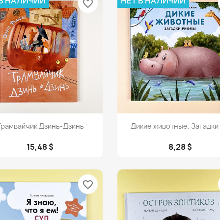
 В НАЛИЧИИ
НЕТ В НАЛИЧИИ
favorite_border
Просмотр
Просмотр


Трамвайчик Дзинь-Дзинь
Дикие животные. Загадки –
15,48 $
8,28 $
favorite_border