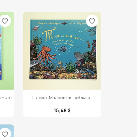
favorite_border
favorite_border
Просмотр

емонт
Тюлька. Маленькая рыбка и...
15,48 $
favorite_border