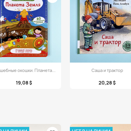
Просмотр
Просмотр


шебные окошки. Планета...
Саша и трактор
19,08 $
20,28 $