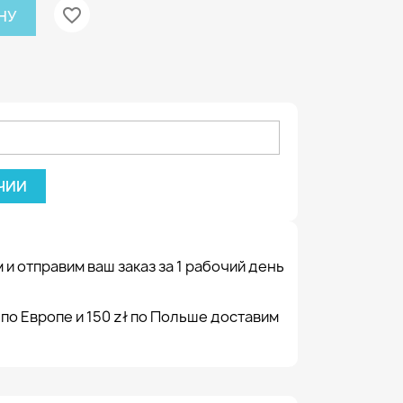
favorite_border
НУ
ЧИИ
 и отправим ваш заказ за 1 рабочий день
 по Европе и 150 zł по Польше доставим