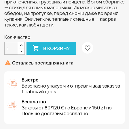
приключениях грузовика и прицепа. В этом сборнике
— стихи для самых маленьких. Их можно читать за
обедом, на прогулке, перед сном и даже во время
купания. Они легкие, теплые и смешные — как раз
такие, как любят дети.
Количество

favorite_border
В КОРЗИНУ

Осталась последняя книга
Быстро
Безопасно упакуем и отправим ваш заказ за
1 рабочий день
Бесплатно
Заказы от 80/120 € по Европе и 150 zł по
Польше доставим бесплатно