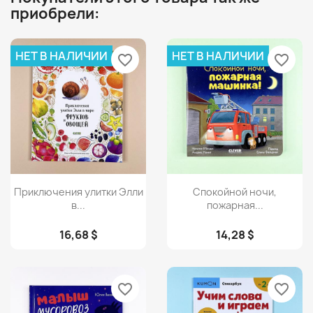
приобрели:
НЕТ В НАЛИЧИИ
НЕТ В НАЛИЧИИ
favorite_border
favorite_border
Просмотр
Просмотр


Приключения улитки Элли
Спокойной ночи,
в...
пожарная...
16,68 $
14,28 $
favorite_border
favorite_border