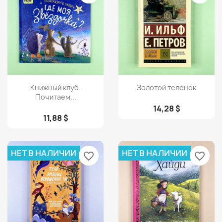
Просмотр
Просмотр


Книжный клуб.
Золотой телёнок
Почитаем...
14,28 $
11,88 $
НЕТ В НАЛИЧИИ
НЕТ В НАЛИЧИИ
favorite_border
favorite_border