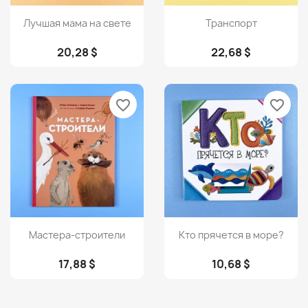
Просмотр
Просмотр


Лучшая мама на свете
Транспорт
20,28 $
22,68 $
favorite_border
favorite_border
Просмотр
Просмотр


Мастера-строители
Кто прячется в море?
17,88 $
10,68 $