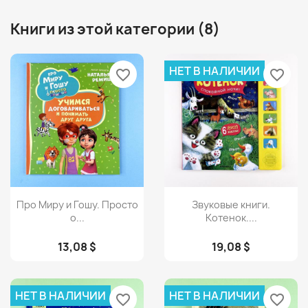
Книги из этой категории (8)
НЕТ В НАЛИЧИИ
favorite_border
favorite_border
Просмотр
Просмотр


Про Миру и Гошу. Просто
Звуковые книги.
о...
Котенок....
13,08 $
19,08 $
НЕТ В НАЛИЧИИ
НЕТ В НАЛИЧИИ
favorite_border
favorite_border