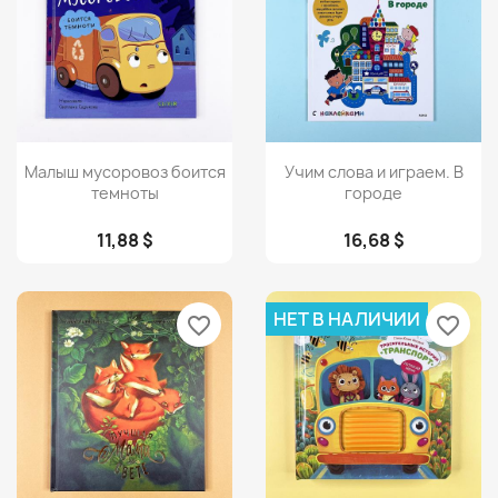
Просмотр
Просмотр


Малыш мусоровоз боится
Учим слова и играем. В
темноты
городе
11,88 $
16,68 $
НЕТ В НАЛИЧИИ
favorite_border
favorite_border