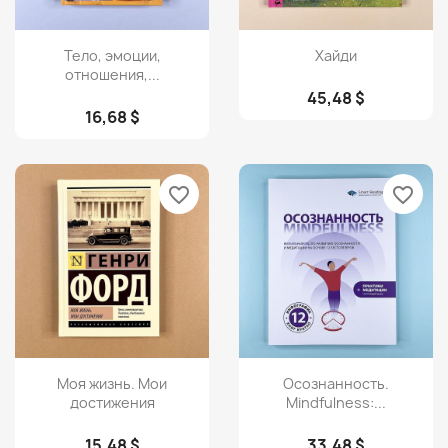
Просмотр
Просмотр


Тело, эмоции,
Хайди
отношения,...
45,48 $
16,68 $
favorite_border
favorite_border
Просмотр
Просмотр


Моя жизнь. Мои
Осознанность.
достижения
Mindfulness:...
15,48 $
33,48 $