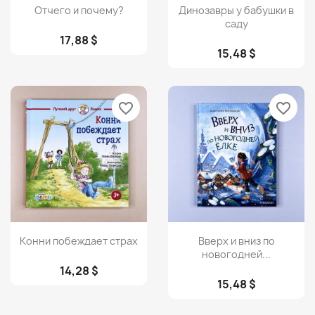
Просмотр
Просмотр


Отчего и почему?
Динозавры у бабушки в
саду
17,88 $
15,48 $
favorite_border
favorite_border
Просмотр
Просмотр


Конни побеждает страх
Вверх и вниз по
новогодней...
14,28 $
15,48 $