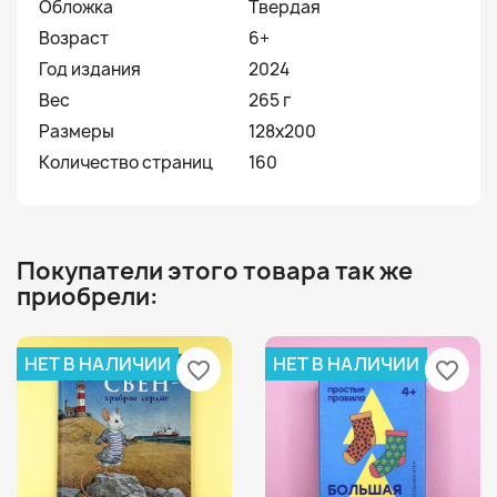
Обложка
Твердая
Возраст
6+
Год издания
2024
Вес
265 г
Размеры
128х200
Количество страниц
160
Покупатели этого товара так же
приобрели:
НЕТ В НАЛИЧИИ
НЕТ В НАЛИЧИИ
favorite_border
favorite_border