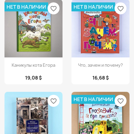
НЕТ В НАЛИЧИИ
НЕТ В НАЛИЧИИ
favorite_border
favorite_border
Просмотр
Просмотр


Каникулы кота Егора
Что, зачем и почему?
19,08 $
16,68 $
НЕТ В НАЛИЧИИ
favorite_border
favorite_border