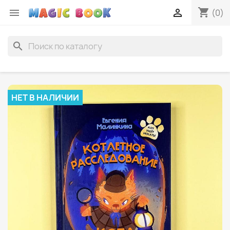
shopping_cart


(0)
search
НЕТ В НАЛИЧИИ