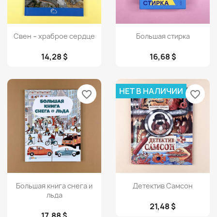
Просмотр
Просмотр


Свен – храброе сердце
Большая стирка
14,28 $
16,68 $
НЕТ В НАЛИЧИИ
favorite_border
favorite_border
Просмотр
Просмотр


Большая книга снега и
Детектив Самсон
льда
21,48 $
17,88 $