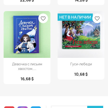
22,68 $
14,28 $
НЕТ В НАЛИЧИИ
favorite_border
favorite_border
Просмотр
Просмотр


Девочка с лисьим
Гуси-лебеди
хвостом....
10,68 $
16,68 $