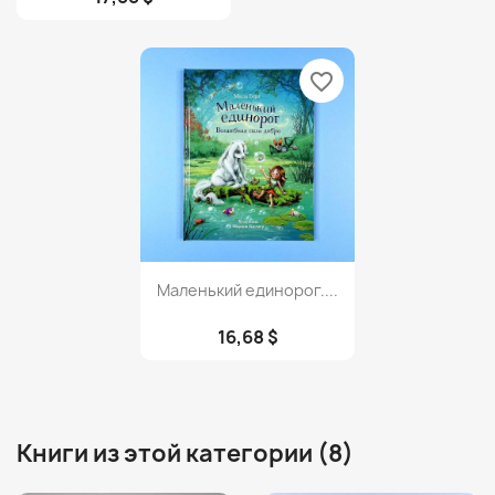
favorite_border
Просмотр

Маленький единорог....
16,68 $
Книги из этой категории (8)