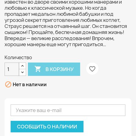
известен во дворе своими хорошими манерами и
любовью к классической музыке. Но когда
пропадает медальон любимой бабушки и под
угрозой секрет приготовления любимых котлет,
Страус решается на отчаянный шаг. Он становится
сыщиком! Прощайте, беспечная домашняя жизнь!
Впереди — великие расследования! Впрочем,
хорошие манеры еще могут пригодиться…
Количество

favorite_border
В КОРЗИНУ

Нет в наличии
СООБЩИТЬ О НАЛИЧИИ