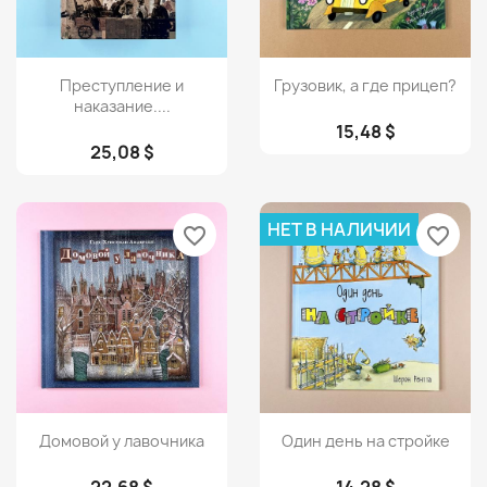
Просмотр
Просмотр


Преступление и
Грузовик, а где прицеп?
наказание....
15,48 $
25,08 $
НЕТ В НАЛИЧИИ
favorite_border
favorite_border
Просмотр
Просмотр


Домовой у лавочника
Один день на стройке