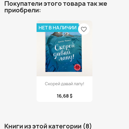
Покупатели этого товара так же
приобрели:
НЕТ В НАЛИЧИИ
favorite_border
Просмотр

Скорей давай лапу!
16,68 $
Книги из этой категории (8)