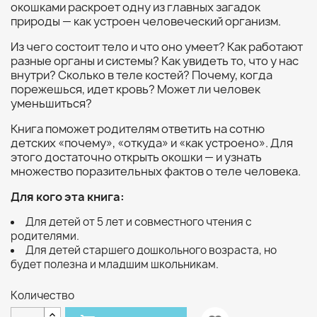
окошками раскроет одну из главных загадок
природы — как устроен человеческий организм.
Из чего состоит тело и что оно умеет? Как работают
разные органы и системы? Как увидеть то, что у нас
внутри? Сколько в теле костей? Почему, когда
порежешься, идет кровь? Может ли человек
уменьшиться?
Книга поможет родителям ответить на сотню
детских «почему», «откуда» и «как устроено». Для
этого достаточно открыть окошки — и узнать
множество поразительных фактов о теле человека.
Для кого эта книга:
Для детей от 5 лет и совместного чтения с
родителями.
Для детей старшего дошкольного возраста, но
будет полезна и младшим школьникам.
Количество