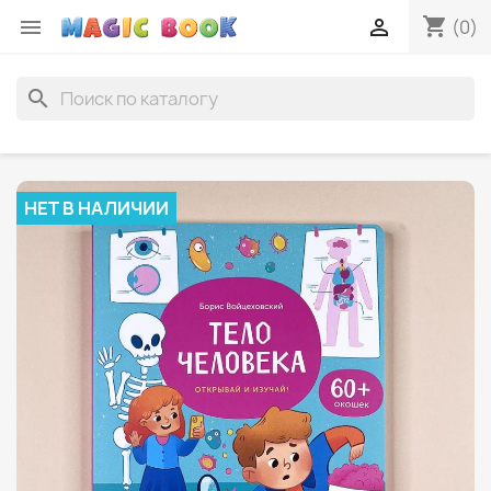
shopping_cart


(0)
search
НЕТ В НАЛИЧИИ