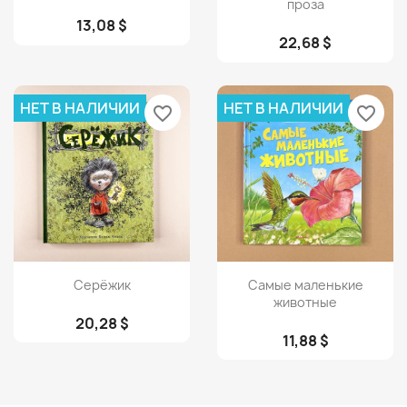
проза
13,08 $
22,68 $
НЕТ В НАЛИЧИИ
НЕТ В НАЛИЧИИ
favorite_border
favorite_border
Просмотр
Просмотр


Серёжик
Самые маленькие
животные
20,28 $
11,88 $