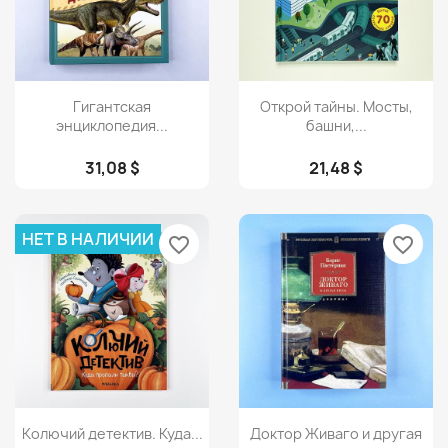
Просмотр
Просмотр


Гигантская
Открой тайны. Мосты,
энциклопедия...
башни,...
31,08 $
21,48 $
НЕТ В НАЛИЧИИ
favorite_border
favorite_border
Просмотр
Просмотр


Колючий детектив. Куда...
Доктор Живаго и другая