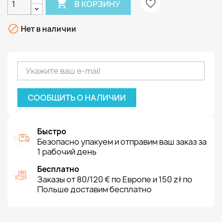

favorite_border
В КОРЗИНУ

Нет в наличии
СООБЩИТЬ О НАЛИЧИИ
Быстро
Безопасно упакуем и отправим ваш заказ за
1 рабочий день
Бесплатно
Заказы от 80/120 € по Европе и 150 zł по
Польше доставим бесплатно