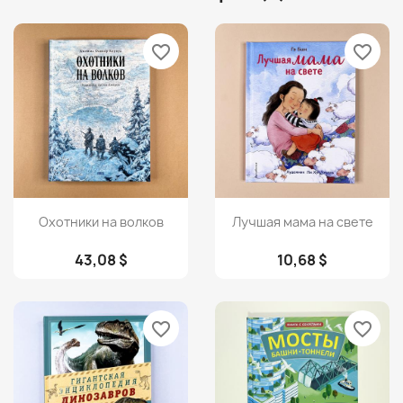
favorite_border
favorite_border
Просмотр
Просмотр


Охотники на волков
Лучшая мама на свете
43,08 $
10,68 $
favorite_border
favorite_border